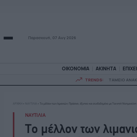
Παρασκευή, 07 Αυγ 2026
ΟΙΚΟΝΟΜΙΑ
ΑΚΙΝΗΤΑ
ΕΠΙΧΕ
TRENDS:
ΤΑΜΕΙΟ ΑΝΑ
ΟΙΚΟΝΟΜΙΑ
ΑΚΙΝΗΤ
ΑΡΧΙΚΗ
»
ΝΑΥΤΙΛΙΑ
»
Το μέλλον των λιμανιών: Πράσινο, έξυπνο και συνδεδεμένο με Τεχνητή Νοημοσύνη
ΝΑΥΤΙΛΙΑ
Το μέλλον των λιμανι