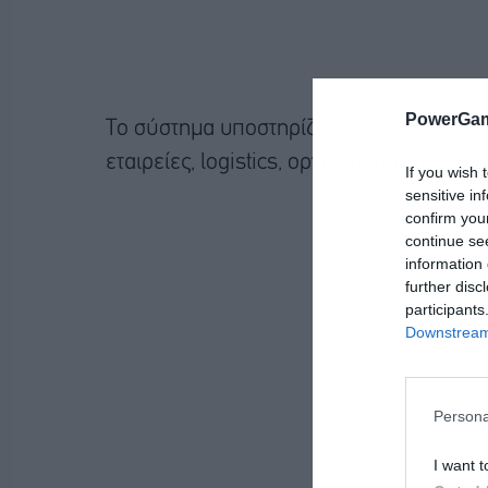
PowerGam
Το σύστημα υποστηρίζει φορείς όπως δι
εταιρείες, logistics, οργανισμούς ασφάλε
If you wish 
sensitive in
confirm you
continue se
information 
further disc
participants
Downstream 
Persona
I want t