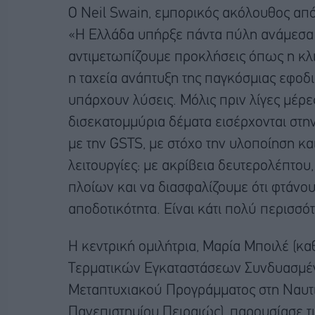
Ο Neil Swain, εμπορικός ακόλουθος από
«Η Ελλάδα υπήρξε πάντα πύλη ανάμεσα 
αντιμετωπίζουμε προκλήσεις όπως η κλι
η ταχεία ανάπτυξη της παγκόσμιας εφοδι
υπάρχουν λύσεις. Μόλις πριν λίγες μέρ
δισεκατομμύρια δέματα εισέρχονται στη
με την GSTS, με στόχο την υλοποίηση κα
λειτουργίες: με ακρίβεια δευτερολέπτο
πλοίων και να διασφαλίζουμε ότι φτάνο
αποδοτικότητα. Είναι κάτι πολύ περισσό
Η κεντρική ομιλήτρια, Μαρία Μποιλέ (κα
Τερματικών Εγκαταστάσεων Συνδυασμέν
Μεταπτυχιακού Προγράμματος στη Ναυτ
Πανεπιστημίου Πειραιώς), παρουσίασε τι