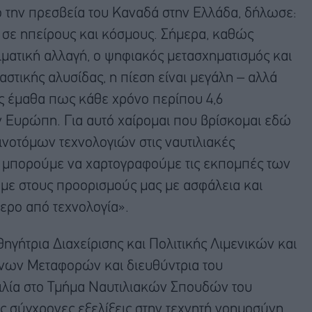
 την πρεσβεία του Καναδά στην Ελλάδα, δήλωσε:
σε ηπείρους και κόσμους. Σήμερα, καθώς
ματική αλλαγή, ο ψηφιακός μετασχηματισμός και
αστικής αλυσίδας, η πίεση είναι μεγάλη – αλλά
ες έμαθα πως κάθε χρόνο περίπου 4,6
ν Ευρώπη. Για αυτό χαίρομαι που βρίσκομαι εδώ
ινοτόμων τεχνολογιών στις ναυτιλιακές
υ, μπορούμε να χαρτογραφούμε τις εκπομπές των
υμε στους προορισμούς μας με ασφάλεια και
τερο από τεχνολογία».
θηγήτρια Διαχείρισης και Πολιτικής Λιμενικών και
ων Μεταφορών και διευθύντρια του
ιλία στο Τμήμα Ναυτιλιακών Σπουδών του
ς σύγχρονες εξελίξεις στην τεχνητή νοημοσύνη