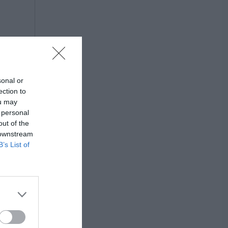
sonal or
ection to
ou may
 personal
out of the
 downstream
B’s List of