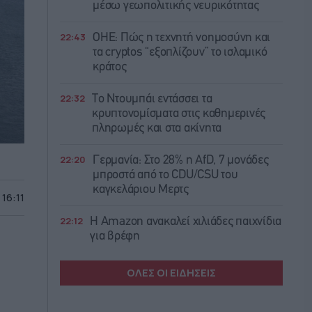
μέσω γεωπολιτικής νευρικότητας
22:43
ΟΗΕ: Πώς η τεχνητή νοημοσύνη και
τα cryptos “εξοπλίζουν” το ισλαμικό
κράτος
22:32
Το Ντουμπάι εντάσσει τα
κρυπτονομίσματα στις καθημερινές
πληρωμές και στα ακίνητα
22:20
Γερμανία: Στο 28% η AfD, 7 μονάδες
μπροστά από το CDU/CSU του
καγκελάριου Μερτς
 16:11
22:12
Η Amazon ανακαλεί χιλιάδες παιχνίδια
για βρέφη
ΟΛΕΣ ΟΙ ΕΙΔΗΣΕΙΣ