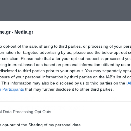
e.gr -
Media.gr
to opt-out of the sale, sharing to third parties, or processing of your per
formation for targeted advertising by us, please use the below opt-out s
r selection. Please note that after your opt-out request is processed y
ι να πραγματοποιηθούν σύντομες διμερείς
eing interest-based ads based on personal information utilized by us or
disclosed to third parties prior to your opt-out. You may separately opt-
διάσκεψη έχει προγραμματιστεί να συνδεθούν,
losure of your personal information by third parties on the IAB’s list of
εδρο Εμανουέλ Μακρόν, τον Βρετανό
. This information may also be disclosed by us to third parties on the
IA
Participants
that may further disclose it to other third parties.
ο της «Συμμαχίας των Προθύμων», η οποία
μενο όλης αυτής συζήτησης θα είναι η αρωγή του
 η αμυντική ικανότητα της χώρας.
l Data Processing Opt Outs
o opt-out of the Sharing of my personal data.