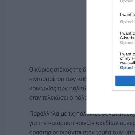
Opted 
I want t
Opted 
I want 
Advertis
Opted 
I want t
of my P
was col
Opted 
Ο κύριος στόχος της διάσκεψης της Ρώμης
κινητοποίηση των κυβερνήσεων, του ιδι
κοινωνίας των πολιτών για τη στήριξη τ
όταν τελειώσει ο πόλεμος.
Παράλληλα με τις πολιτικές συναντήσει
για την κατάρτιση κοινών σχεδίων συνε
δραστηριοποιούνται στον τομέα των υποδ