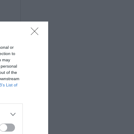
sonal or
ection to
ou may
 personal
out of the
 downstream
B’s List of