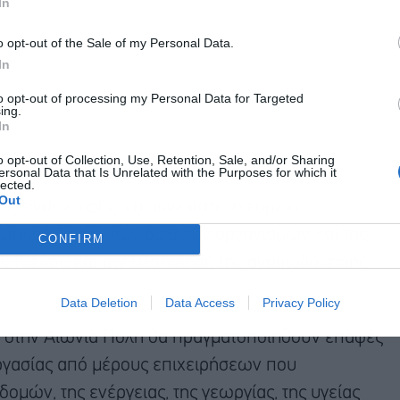
In
o opt-out of the Sale of my Personal Data.
In
to opt-out of processing my Personal Data for Targeted
ing.
In
o opt-out of Collection, Use, Retention, Sale, and/or Sharing
ersonal Data that Is Unrelated with the Purposes for which it
lected.
Out
 είναι, επίσης, να συνεχιστεί η ευρεία
ωτικού τομέα, των διεθνών οργανισμών και της
CONFIRM
ου Κιέβου και την υλοποίηση της ανοικοδόμησης,
Data Deletion
Data Access
Privacy Policy
ς, στην Αιώνια Πόλη θα πραγματοποιηθούν επαφές
ργασίας από μέρους επιχειρήσεων που
ομών, της ενέργειας, της γεωργίας, της υγείας