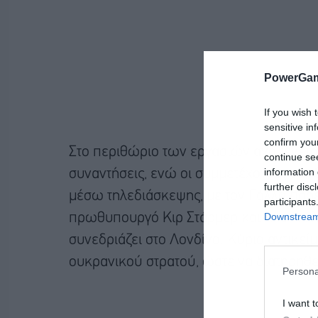
PowerGam
If you wish 
sensitive in
confirm you
Στο περιθώριο των εργασιών αναμένετα
continue se
information 
συναντήσεις, ενώ οι συμμετέχοντες στη 
further disc
μέσω τηλεδιάσκεψης, με τον Γάλλο πρό
participants
Downstream 
πρωθυπουργό Κιρ Στάρμερ και το σύνολ
συνεδριάζει στο Λονδίνο. Κύριο αντικεί
ουκρανικού στρατού, ώστε να διατηρηθεί
Persona
I want t