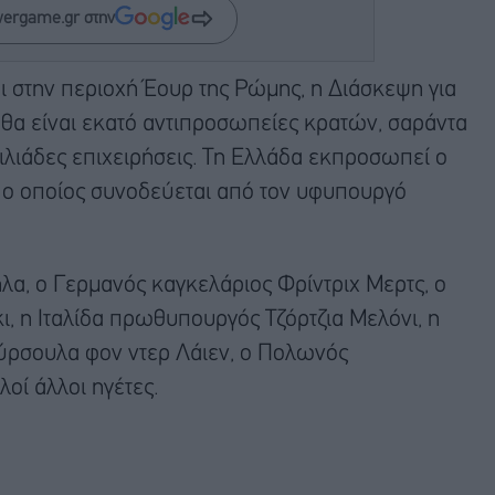
wergame.gr στην
 στην περιοχή Έουρ της Ρώμης, η Διάσκεψη για
θα είναι εκατό αντιπροσωπείες κρατών, σαράντα
ιλιάδες επιχειρήσεις. Τη Ελλάδα εκπροσωπεί ο
, ο οποίος συνοδεύεται από τον υφυπουργό
λα, ο Γερμανός καγκελάριος Φρίντριχ Μερτς, ο
, η Ιταλίδα πρωθυπουργός Τζόρτζια Μελόνι, η
ύρσουλα φον ντερ Λάιεν, ο Πολωνός
οί άλλοι ηγέτες.