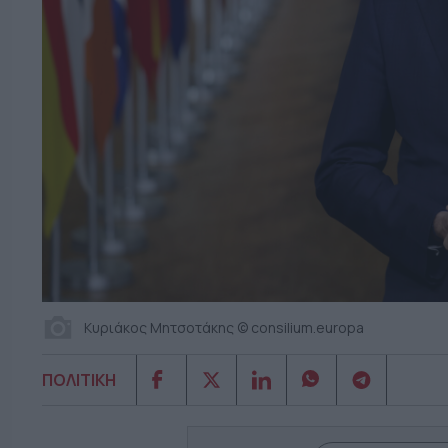
Κυριάκος Μητσοτάκης © consilium.europa
ΠΟΛΙΤΙΚΗ