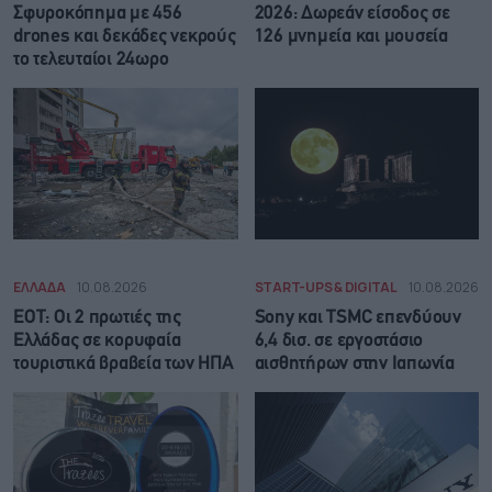
Σφυροκόπημα με 456
2026: Δωρεάν είσοδος σε
drones και δεκάδες νεκρούς
126 μνημεία και μουσεία
το τελευταίοι 24ωρο
ΕΛΛΑΔΑ
10.08.2026
START-UPS & DIGITAL
10.08.2026
ΕΟΤ: Οι 2 πρωτιές της
Sony και TSMC επενδύουν
Ελλάδας σε κορυφαία
6,4 δισ. σε εργοστάσιο
τουριστικά βραβεία των ΗΠΑ
αισθητήρων στην Ιαπωνία