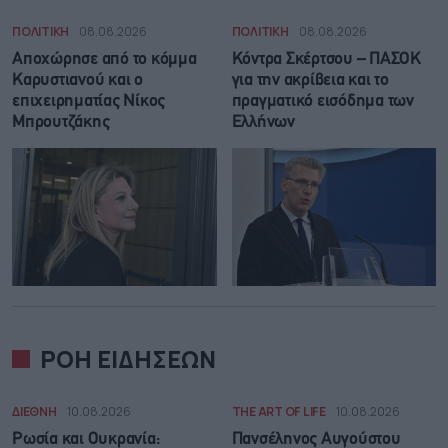
ΠΟΛΙΤΙΚΗ
08.08.2026
ΠΟΛΙΤΙΚΗ
08.08.2026
Αποχώρησε από το κόμμα
Κόντρα Σκέρτσου – ΠΑΣΟΚ
Καρυστιανού και ο
για την ακρίβεια και το
επιχειρηματίας Νίκος
πραγματικό εισόδημα των
Μπρουτζάκης
Ελλήνων
ΡΟΗ ΕΙΔΗΣΕΩΝ
ΔΙΕΘΝΗ
10.08.2026
THE ART OF LIFE
10.08.2026
Ρωσία και Ουκρανία:
Πανσέληνος Αυγούστου