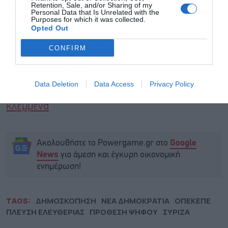
Φαραντούρης (ΣΥΡΙΖΑ-ΠΣ): Καταγγελία στην ΕΕ
Retention, Sale, and/or Sharing of my
Personal Data that Is Unrelated with the
Purposes for which it was collected.
για τις αυξημένες τιμές στο ρεύμα
Opted Out
Αρβανίτης (ΣΥΡΙΖΑ-ΠΣ): Η ΕΕ εγκαταλείπει την
CONFIRM
κοινωνική Ευρώπη
Data Deletion
Data Access
Privacy Policy
Μαρινάκης για ΟΠΕΚΕΠΕ: Να πάρουμε πίσω τα
κλεμμένα
Ακολουθήστε το Powergame.gr στο
Google
για άμεση και έγκυρη οικονομική
News
ενημέρωση!
TAGS:
ΔΗΜΟΣΚΟΠΗΣΗ
ΝΕΑ ΔΗΜΟΚΡΑΤΙΑ
ΟΠΕΚΕΠΕ
ΠΛΕΥΣΗ ΕΛΕΥΘΕΡΙΑΣ
ΠΡΟΘΕΣΗ ΨΗΦΟΥ
ΣΥΡΙΖΑ