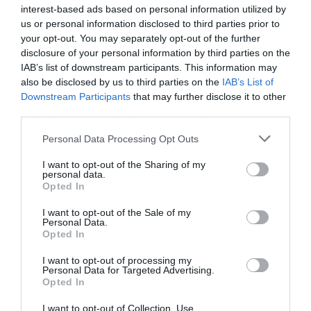
στην πολιτική ατζέντα του τελευταίου μήνα, οι
interest-based ads based on personal information utilized by
us or personal information disclosed to third parties prior to
πολίτες εκλήθησαν από τη δημοσκόπηση να
your opt-out. You may separately opt-out of the further
απαντήσουν από την Prorata ποιοι θεωρούν ότι
disclosure of your personal information by third parties on the
IAB’s list of downstream participants. This information may
έχουν τις μεγαλύτερες ευθύνες για τον τρόπο
also be disclosed by us to third parties on the
IAB’s List of
που λειτουργούσε ο οργανισμός που είναι
Downstream Participants
that may further disclose it to other
third parties.
επιφορτισμένος με την διανομή των
ευρωπαϊκών επιδοτήσεων στους αγρότες. Το
Personal Data Processing Opt Outs
91% των ερωτηθέντων πιστεύουν ότι τη
I want to opt-out of the Sharing of my
personal data.
μεγαλύτερη ευθύνη έχουν τα στελέχη του
Opted In
ΟΠΕΚΕΠΕ και ακολουθούν ο υπουργός
I want to opt-out of the Sale of my
Personal Data.
Αγροτικής Ανάπτυξης και οι εμπλεκόμενοι
Opted In
αγρότες με ποσοστό 87% αμφότεροι.
I want to opt-out of processing my
Personal Data for Targeted Advertising.
Διαβάστε επίσης
Opted In
I want to opt-out of Collection, Use,