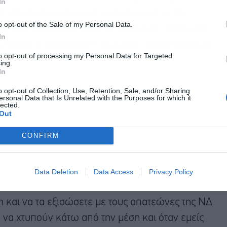
In
α χρέος μου είναι να απομακρύνω από την
o opt-out of the Sale of my Personal Data.
ό όλα τον αρχιτέκτονα της εγχώριας παρακμής,
In
 Κυριάκο Μητσοτάκη!» ανέφερε χαρακτηριστικά.
to opt-out of processing my Personal Data for Targeted
ing.
In
o opt-out of Collection, Use, Retention, Sale, and/or Sharing
ersonal Data that Is Unrelated with the Purposes for which it
lected.
Out
CONFIRM
Data Deletion
Data Access
Privacy Policy
η και να τα εξισώσετε με τους απατεώνες της ΝΔ
α να χτυπούν κάτω από την μέση και όταν εμείς