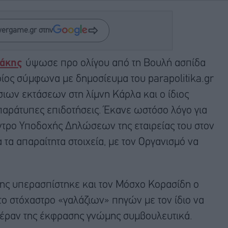
wergame.gr στην
λάκης
ύψωσε προ ολίγου από τη Βουλή ασπίδα
οίος σύμφωνα με δημοσίευμα του parapolitika.gr
ιων εκτάσεων στη λίμνη Κάρλα και ο ίδιος
παράτυπες επιδοτήσεις. Έκανε ωστόσο λόγο για
έντρο Υποδοχής Δηλώσεων της εταιρείας του στον
 τα απαραίτητα στοιχεία, με τον Οργανισμό να
ης υπερασπίστηκε και τον Μόσχο Κορασίδη ο
το στόχαστρο «γαλάζιων» πηγών με τον ίδιο να
 πέραν της έκφρασης γνώμης συμβουλευτικά.