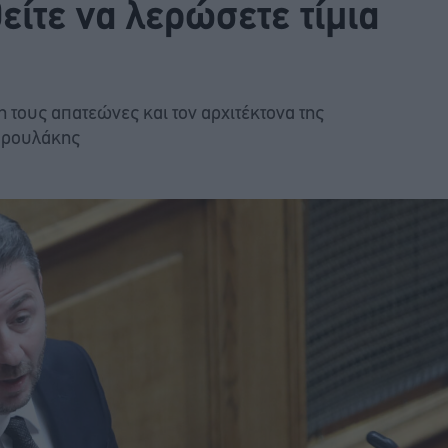
ίτε να λερώσετε τίμια
τους απατεώνες και τον αρχιτέκτονα της
δρουλάκης