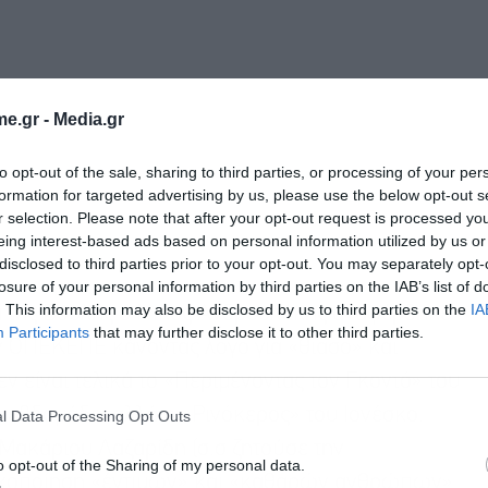
e.gr -
Media.gr
to opt-out of the sale, sharing to third parties, or processing of your per
formation for targeted advertising by us, please use the below opt-out s
r selection. Please note that after your opt-out request is processed y
eing interest-based ads based on personal information utilized by us or
disclosed to third parties prior to your opt-out. You may separately opt-
losure of your personal information by third parties on the IAB’s list of
. This information may also be disclosed by us to third parties on the
IA
α της Βουλής ο Νίκος Ανδρουλάκης αναφέρθηκε
Participants
that may further disclose it to other third parties.
ον ΟΠΕΚΕΠΕ κάνοντας λόγο για «θίασο» και
εν είναι τελικά το «Περιμένοντας τον Γκοντό» του
 εβδομάδα, αλλά ο «Ρινόκερος» του Ιονέσκο.
l Data Processing Opt Outs
Μακάριου Λαζαρίδη (σ.σ ζητούσε την
o opt-out of the Sharing of my personal data.
οχοποίηση «έντιμων» και «καθαρών ανθρώπων»