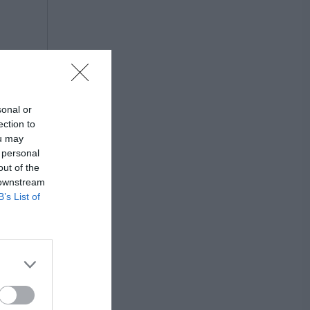
sonal or
ection to
ou may
 personal
out of the
 downstream
B’s List of