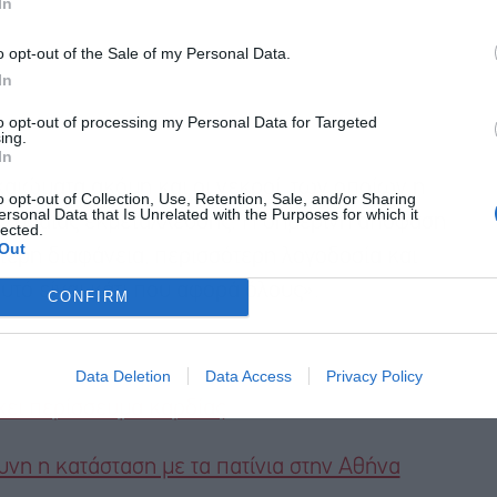
In
o opt-out of the Sale of my Personal Data.
In
to opt-out of processing my Personal Data for Targeted
ing.
In
καιώματα ακόμη και οι νεκροί, των οποίων η
o opt-out of Collection, Use, Retention, Sale, and/or Sharing
ersonal Data that Is Unrelated with the Purposes for which it
νο χυδαίας εκμετάλλευσης. Η σημερινή απόφαση
lected.
Out
ότερη διαφάνεια, περισσότερη λογοδοσία και
υτό είναι κάτι που αφορά όλους».
CONFIRM
Data Deletion
Data Access
Privacy Policy
χει περίσσευμα καρδίας
υνη η κατάσταση με τα πατίνια στην Αθήνα