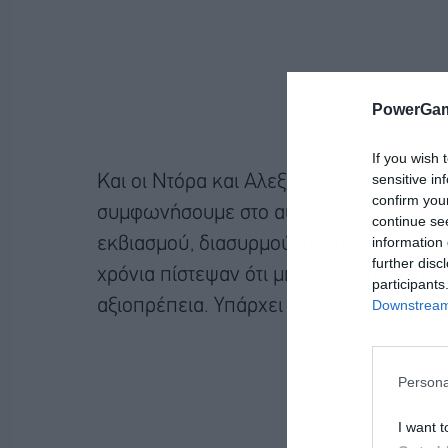
PowerGam
If you wish 
sensitive in
Και οι Ντόρα και Αλεξία Μπακογιάννη 
confirm you
συμφωνήσουμε στο αυτονόητο: Η δημοσιο
continue se
information 
εκβιασμού, διασυρμού και κανιβαλισμού.
further disc
χρόνια πίστεψαν ότι μπορούν να λασπολ
participants
Downstream 
αξιοπρέπεια. Υπάρχει Δικαιοσύνη». Και 
Persona
I want t