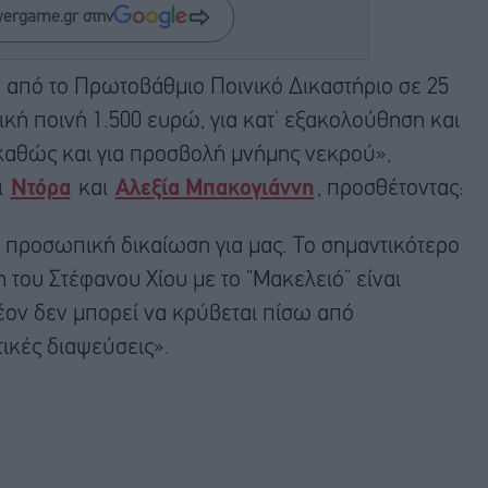
wergame.gr στην
 από το Πρωτοβάθμιο Ποινικό Δικαστήριο σε 25
κή ποινή 1.500 ευρώ, για κατ’ εξακολούθηση και
καθώς και για προσβολή μνήμης νεκρού»,
ι
Ντόρα
και
Αλεξία Μπακογιάννη
, προσθέτοντας:
 προσωπική δικαίωση για μας. Το σημαντικότερο
ση του Στέφανου Χίου με το “Μακελειό” είναι
έον δεν μπορεί να κρύβεται πίσω από
ικές διαψεύσεις».