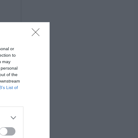
sonal or
ection to
ou may
 personal
out of the
 downstream
B’s List of