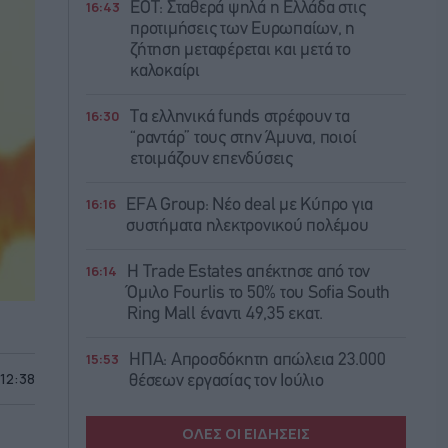
16:43
ΕΟΤ: Σταθερά ψηλά η Ελλάδα στις
προτιμήσεις των Ευρωπαίων, η
ζήτηση μεταφέρεται και μετά το
καλοκαίρι
16:30
Τα ελληνικά funds στρέφουν τα
“ραντάρ” τους στην Άμυνα, ποιοί
ετοιμάζουν επενδύσεις
16:16
EFA Group: Νέο deal με Κύπρο για
συστήματα ηλεκτρονικού πολέμου
16:14
Η Trade Εstates απέκτησε από τον
Όμιλο Fourlis το 50% του Sofia South
Ring Mall έναντι 49,35 εκατ.
15:53
ΗΠΑ: Απροσδόκητη απώλεια 23.000
 12:38
θέσεων εργασίας τον Ιούλιο
ΟΛΕΣ ΟΙ ΕΙΔΗΣΕΙΣ