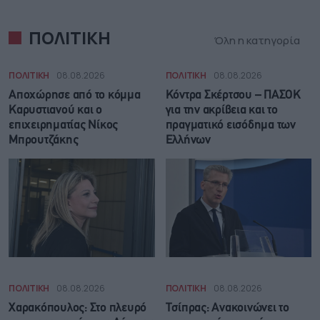
ΠΟΛΙΤΙΚΗ
Όλη η κατηγορία
ΠΟΛΙΤΙΚΗ
08.08.2026
ΠΟΛΙΤΙΚΗ
08.08.2026
Αποχώρησε από το κόμμα
Κόντρα Σκέρτσου – ΠΑΣΟΚ
Καρυστιανού και ο
για την ακρίβεια και το
επιχειρηματίας Νίκος
πραγματικό εισόδημα των
Μπρουτζάκης
Ελλήνων
ΠΟΛΙΤΙΚΗ
08.08.2026
ΠΟΛΙΤΙΚΗ
08.08.2026
Χαρακόπουλος: Στο πλευρό
Τσίπρας: Ανακοινώνει το