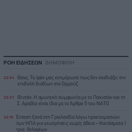
ΡΟΗ ΕΙΔΗΣΕΩΝ
ΔΗΜΟΦΙΛΗ
22:54
Βανς: Το Ιράν μας ενημέρωσε πως δεν σχεδιάζει την
επιβολή διοδίων στο Ορμούζ
22:37
Φιντάν: Η αμυντική συμφωνία με το Πακιστάν και τη
Σ. Αραβία είναι ίδια με τo Άρθρο 5 του ΝΑΤΟ
22:16
Ένταση ξανά στη Γροιλανδία λόγω προετοιμασιών
των ΗΠΑ για γεωτρήσεις χωρίς άδεια – Κοιτάσματα 1
τρισ. δολαρίων