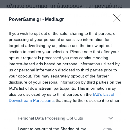
πολιτικό σύστημα, τη Δικαιοσύνη, τη μονιμότητα
των δημοσίων υπαλλήλων, μια μεταρρύθμιση
PowerGame.gr -
Media.gr
που πρέπει να προχωρήσει. Με σταθερή
προτεραιότητα στις Ένοπλες Δυνάμεις μας και τη
If you wish to opt-out of the sale, sharing to third parties, or
processing of your personal or sensitive information for
διατήρηση υψηλού διεθνούς κύρους για την
targeted advertising by us, please use the below opt-out
πατρίδα μας».
section to confirm your selection. Please note that after your
opt-out request is processed you may continue seeing
interest-based ads based on personal information utilized by
Ασκώντας κριτική στην αντιπολίτευση ανέφερε:
us or personal information disclosed to third parties prior to
«Οι αντίπαλοι μας επιλέγουν ολοένα και
your opt-out. You may separately opt-out of the further
disclosure of your personal information by third parties on the
περισσότερο την τοξικότητα και την
IAB’s list of downstream participants. This information may
εχθροπάθεια. Υποχρέωσή μας είναι, λοιπόν, να
also be disclosed by us to third parties on the
IAB’s List of
Downstream Participants
that may further disclose it to other
μην επιτρέψουμε, το έργο μας να συκοφαντηθεί.
third parties.
Εγγραφή στο
Να είμαστε όλοι παρόντες στα εύκολα, αλλά και
newsletter
Personal Data Processing Opt Outs
στα δύσκολα. Χαρίζουμε την τοξικότητα σε όσους
I want to opt-out of the Sharing of my
δεν έχουν δικές τους προτάσεις. Όπως είπε ο