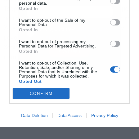
personal data.
Opted In
Τσόρτσιλ, δεν θα φτάσεις ποτέ στον προορισμό
σου αν πετάς πέτρες στα σκυλιά που γαβγίζουν.
I want to opt-out of the Sale of my
Personal Data.
Χαρίζουμε τον λαϊκισμό σε όσους επενδύουν
Αποδέχομαι τους
όρους χρήσης
*
Opted In
και την πολιτική απορρήτου
μόνο στο «να φύγει αυτή η κυβέρνηση».
I want to opt-out of processing my
Personal Data for Targeted Advertising.
Χαρίζουμε τον μηδενισμό σε όσους δεν
Εγγραφή
Opted In
πιστεύουν τελικά στη δύναμη της Ελλάδας».
I want to opt-out of Collection, Use,
Retention, Sale, and/or Sharing of my
Personal Data that Is Unrelated with the
Purposes for which it was collected.
Opted Out
CONFIRM
Data Deletion
Data Access
Privacy Policy