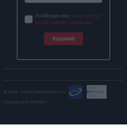
Αποδέχομαι τους
όρους χρήσης
*
και την πολιτική απορρήτου
.
Εγγραφή
© 2026 - PowerGame.
Μέλος του
Developed by
WHISKEY