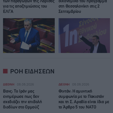
των παραγωγών της Λάρισας
οικονομικό του πρόγραμμα
για τις αποζημιώσεις του
στη Θεσσαλονίκη στις 2
ΕΛΓΑ
Σεπτεμβρίου
ΡΟΗ ΕΙΔΗΣΕΩΝ
ΔΙΕΘΝΗ
08.08.2026
ΔΙΕΘΝΗ
08.08.2026
Βανς: Το Ιράν μας
Φιντάν: Η αμυντική
ενημέρωσε πως δεν
συμφωνία με το Πακιστάν
σχεδιάζει την επιβολή
και τη Σ. Αραβία είναι ίδια με
διοδίων στο Ορμούζ
τo Άρθρο 5 του ΝΑΤΟ