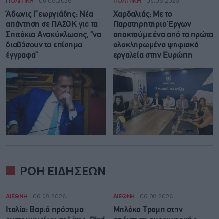
ΠΟΛΙΤΙΚΗ
06.08.2026
ΠΟΛΙΤΙΚΗ
06.08.2026
Άδωνις Γεωργιάδης: Νέα
Χαρδαλιάς: Με το
απάντηση σε ΠΑΣΟΚ για τα
Παρατηρητήριο Έργων
Σπιτάκια Ανακύκλωσης, “να
αποκτούμε ένα από τα πρώτα
διαβάσουν τα επίσημα
ολοκληρωμένα ψηφιακά
έγγραφα”
εργαλεία στην Ευρώπη
ΡΟΗ ΕΙΔΗΣΕΩΝ
ΔΙΕΘΝΗ
06.08.2026
ΔΙΕΘΝΗ
06.08.2026
Ιταλία: Βαριά πρόστιμα
Μπλόκο Τραμπ στην