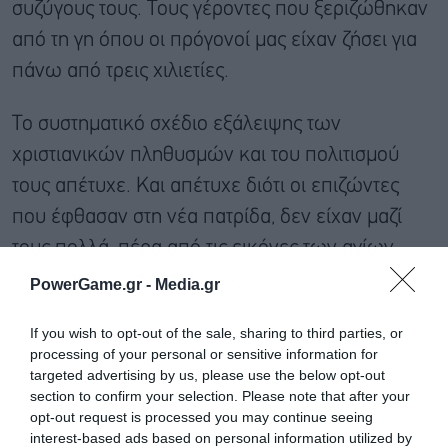
συζύγους τους. Τους γέροντες που ξεριζώθηκαν
από τη γη όπου οι πρόγονοί μας είχαν ζήσει για
πάνω από τρεις χιλιετίες.
Το συστηματικό σχέδιο εξάλειψης των
χριστιανικών πληθυσμών και του πολιτισμού
τους απέτυχε. Και απέτυχε διότι οι επιζώντες
που έφθασαν στη νέα πατρίδα, δεν είχαν μαζί
τους πολλά, πέρα από τις εικόνες των αγίων
τους και ένα άσβεστο φως.
PowerGame.gr -
Media.gr
If you wish to opt-out of the sale, sharing to third parties, or
processing of your personal or sensitive information for
targeted advertising by us, please use the below opt-out
section to confirm your selection. Please note that after your
opt-out request is processed you may continue seeing
interest-based ads based on personal information utilized by