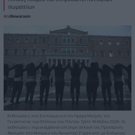
σωματείων
Από
Newsroom
Εκδηλώσεις στο Σύνταγμα για την Ημέρα Μνήμης της
Γενοκτονίας των Ελλήνων του Πόντου, Τρίτη 19 Μαΐου 2026. Οι
εκδηλώσεις περιελάμβαναν επίσημη αλλαγή της Προεδρικής
Φρουράς στο Μνημείο του Άγνωστου Στρατιώτη, με Εύζωνους