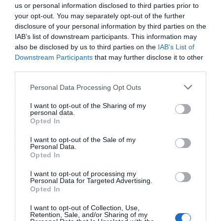
us or personal information disclosed to third parties prior to
your opt-out. You may separately opt-out of the further
disclosure of your personal information by third parties on the
IAB’s list of downstream participants. This information may
also be disclosed by us to third parties on the
IAB’s List of
Εγγραφή στο
Downstream Participants
that may further disclose it to other
newsletter
third parties.
Αυτό που φώτισε τον δρόμο τους εδώ και τους
επέτρεψε να μετατρέψουν τον πόνο σε
Personal Data Processing Opt Outs
προκοπή. Δεν αναβίωσαν απλώς ήθη και έθιμα.
I want to opt-out of the Sharing of my
personal data.
Έχτισαν νέες πόλεις, εμπλούτισαν την κουλτούρα
Opted In
μας και έγιναν η ραχοκοκαλιά του σύγχρονου
Αποδέχομαι τους
όρους χρήσης
*
I want to opt-out of the Sale of my
κράτους. Στην ποντιακή κοινότητα οφείλουμε
και την πολιτική απορρήτου
Personal Data.
Opted In
συνεπώς όχι μόνο χρέος μνήμης αλλά και χρέος
Εγγραφή
I want to opt-out of processing my
ευγνωμοσύνης» αναφέρει ο πρωθυπουργός.
Personal Data for Targeted Advertising.
Opted In
Ο δήμος Αθηναίων, όπως ανακοίνωσε ο
I want to opt-out of Collection, Use,
Retention, Sale, and/or Sharing of my
δήμαρχος Χάρης Δούκας, θα προχωρήσει στην