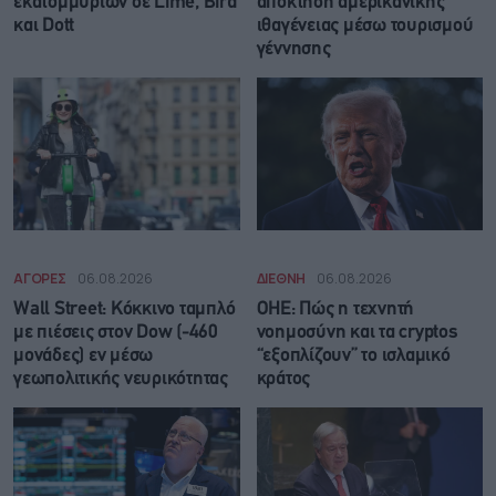
εκατομμυρίων σε Lime, Bird
απόκτηση αμερικανικής
και Dott
ιθαγένειας μέσω τουρισμού
γέννησης
ΑΓΟΡΕΣ
06.08.2026
ΔΙΕΘΝΗ
06.08.2026
Wall Street: Κόκκινο ταμπλό
ΟΗΕ: Πώς η τεχνητή
με πιέσεις στον Dow (-460
νοημοσύνη και τα cryptos
μονάδες) εν μέσω
“εξοπλίζουν” το ισλαμικό
γεωπολιτικής νευρικότητας
κράτος