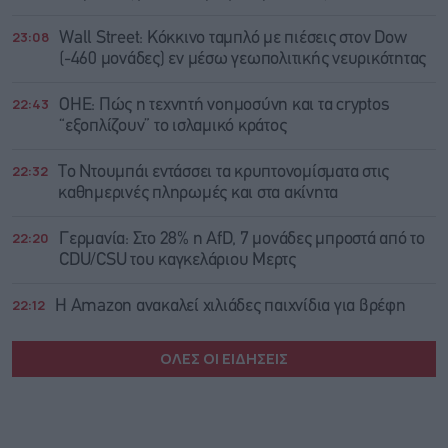
23:08
Wall Street: Κόκκινο ταμπλό με πιέσεις στον Dow
(-460 μονάδες) εν μέσω γεωπολιτικής νευρικότητας
22:43
ΟΗΕ: Πώς η τεχνητή νοημοσύνη και τα cryptos
“εξοπλίζουν” το ισλαμικό κράτος
22:32
Το Ντουμπάι εντάσσει τα κρυπτονομίσματα στις
καθημερινές πληρωμές και στα ακίνητα
22:20
Γερμανία: Στο 28% η AfD, 7 μονάδες μπροστά από το
CDU/CSU του καγκελάριου Μερτς
22:12
Η Amazon ανακαλεί χιλιάδες παιχνίδια για βρέφη
ΟΛΕΣ ΟΙ ΕΙΔΗΣΕΙΣ