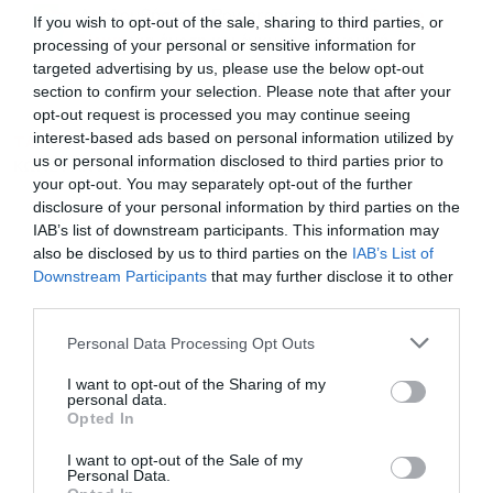
Ακολουθήστε το Powergame.gr στο
Google
If you wish to opt-out of the sale, sharing to third parties, or
για άμεση και έγκυρη οικονομική
News
processing of your personal or sensitive information for
ενημέρωση!
targeted advertising by us, please use the below opt-out
section to confirm your selection. Please note that after your
opt-out request is processed you may continue seeing
interest-based ads based on personal information utilized by
TAGS:
ΕΚΛΟΓΕΣ
ΚΥΡΙΑΚΟΣ ΜΗΤΣΟΤΑΚΗΣ
us or personal information disclosed to third parties prior to
ΚΩΝΣΤΑΝΤΙΝΟΣ ΤΑΣΟΥΛΑΣ
your opt-out. You may separately opt-out of the further
disclosure of your personal information by third parties on the
IAB’s list of downstream participants. This information may
also be disclosed by us to third parties on the
IAB’s List of
Εγγραφή στο
Downstream Participants
that may further disclose it to other
newsletter
third parties.
Personal Data Processing Opt Outs
I want to opt-out of the Sharing of my
personal data.
Opted In
Αποδέχομαι τους
όρους χρήσης
*
I want to opt-out of the Sale of my
και την πολιτική απορρήτου
Personal Data.