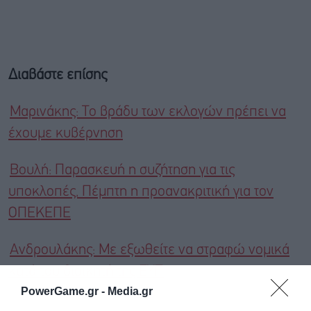
Διαβάστε επίσης
Μαρινάκης: Το βράδυ των εκλογών πρέπει να
έχουμε κυβέρνηση
Βουλή: Παρασκευή η συζήτηση για τις
υποκλοπές, Πέμπτη η προανακριτική για τον
ΟΠΕΚΕΠΕ
Ανδρουλάκης: Με εξωθείτε να στραφώ νομικά
κατά του διοικητή της ΕΥΠ
PowerGame.gr -
Media.gr