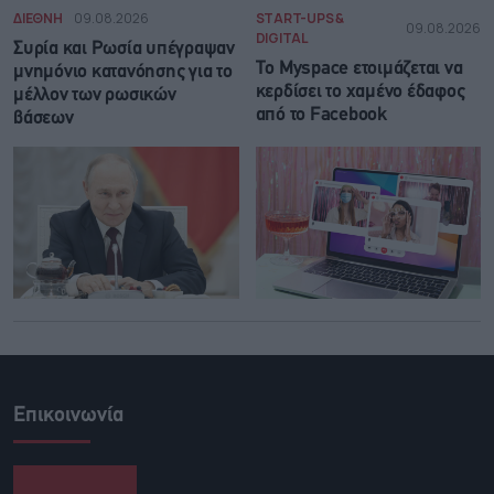
ΔΙΕΘΝΗ
09.08.2026
START-UPS &
09.08.2026
DIGITAL
Συρία και Ρωσία υπέγραψαν
Το Myspace ετοιμάζεται να
μνημόνιο κατανόησης για το
κερδίσει το χαμένο έδαφος
μέλλον των ρωσικών
από το Facebook
βάσεων
Επικοινωνία