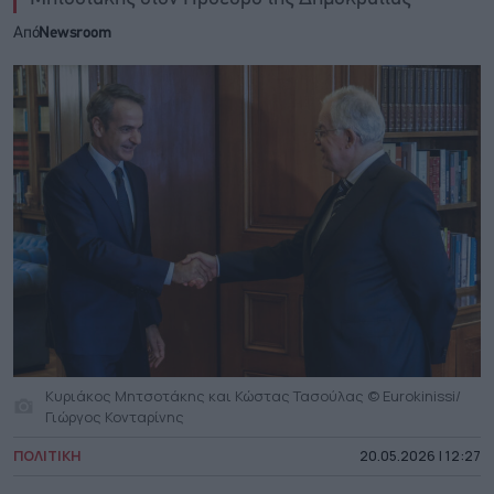
Από
Newsroom
Κυριάκος Μητσοτάκης και Κώστας Τασούλας © Eurokinissi/
Γιώργος Κονταρίνης
ΠΟΛΙΤΙΚΗ
20.05.2026 | 12:27