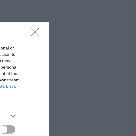
sonal or
ection to
ou may
 personal
out of the
 downstream
B’s List of