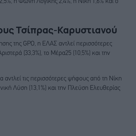
,5%, η Φωνή Λογικής 2,4%, η Νίκη 1,6% και ο
ους Τσίπρας-Καρυστιανού
σης της GPO, η ΕΛΑΣ αντλεί περισσότερες
ριστερά (33,3%), το Μέρα25 (10,5%) και την
ία αντλεί τις περισσότερες ψήφους από τη Νίκη
ηνική Λύση (13,1%) και την Πλεύση Ελευθερίας