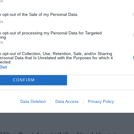
In
α για την Δημοκρατία της Μαρίας Καρυστιανού με
o opt-out of the Sale of my Personal Data.
ν εκτίμηση.
In
υγκεντρώνει 8,9%, το ΚΚΕ 8,6% και η Πλεύση
to opt-out of processing my Personal Data for Targeted
ing.
In
o opt-out of Collection, Use, Retention, Sale, and/or Sharing
ersonal Data that Is Unrelated with the Purposes for which it
lected.
Out
CONFIRM
Data Deletion
Data Access
Privacy Policy