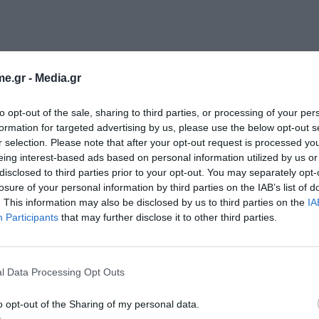
υ Αλέξη Τσίπρα με 13,2% στην πρόθεση και 15,1%
e.gr -
Media.gr
to opt-out of the sale, sharing to third parties, or processing of your per
formation for targeted advertising by us, please use the below opt-out s
r selection. Please note that after your opt-out request is processed y
eing interest-based ads based on personal information utilized by us or
disclosed to third parties prior to your opt-out. You may separately opt-
losure of your personal information by third parties on the IAB’s list of
. This information may also be disclosed by us to third parties on the
IA
Participants
that may further disclose it to other third parties.
l Data Processing Opt Outs
o opt-out of the Sharing of my personal data.
10,8% στην πρόθεση και 12,4% στην εκτίμησή