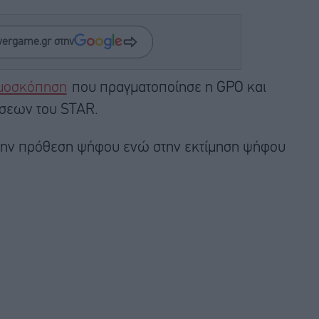
wergame.gr στην
μοσκόπηση
που πραγματοποίησε η GPO και
ήσεων του STAR.
την πρόθεση ψήφου ενώ στην εκτίμηση ψήφου