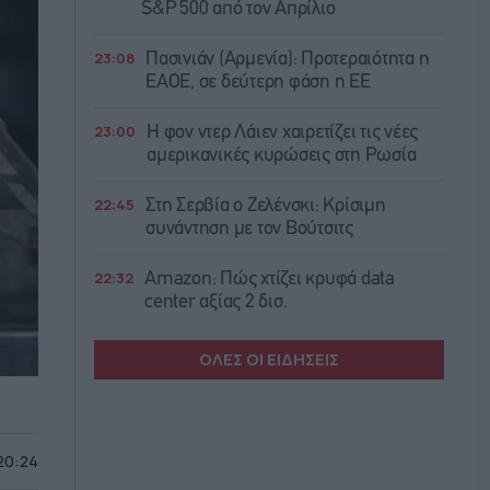
S&P 500 από τον Απρίλιο
23:08
Πασινιάν (Αρμενία): Προτεραιότητα η
ΕΑΟΕ, σε δεύτερη φάση η ΕΕ
23:00
Η φον ντερ Λάιεν χαιρετίζει τις νέες
αμερικανικές κυρώσεις στη Ρωσία
22:45
Στη Σερβία ο Ζελένσκι: Κρίσιμη
συνάντηση με τον Βούτσιτς
22:32
Amazon: Πώς χτίζει κρυφά data
center αξίας 2 δισ.
ΟΛΕΣ ΟΙ ΕΙΔΗΣΕΙΣ
 20:24