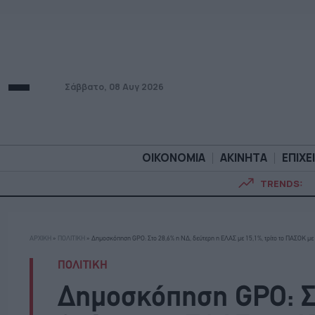
Σάββατο, 08 Αυγ 2026
ΟΙΚΟΝΟΜΙΑ
ΑΚΙΝΗΤΑ
ΕΠΙΧΕ
TRENDS:
ΟΙΚΟΝΟΜΙΑ
ΑΚΙΝΗΤ
ΑΡΧΙΚΗ
»
ΠΟΛΙΤΙΚΗ
»
Δημοσκόπηση GPO: Στο 28,6% η ΝΔ, δεύτερη η ΕΛΑΣ με 15,1%, τρίτο το ΠΑΣΟΚ με
ΠΟΛΙΤΙΚΗ
Δημοσκόπηση GPO: Στ