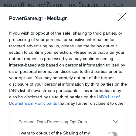
κατατέθηκε, τονίζοντας πως διαφορετικά «μας
πετάτε όλους στα σκυλιά».
PowerGame.gr -
Media.gr
If you wish to opt-out of the sale, sharing to third parties, or
processing of your personal or sensitive information for
targeted advertising by us, please use the below opt-out
section to confirm your selection. Please note that after your
opt-out request is processed you may continue seeing
interest-based ads based on personal information utilized by
us or personal information disclosed to third parties prior to
your opt-out. You may separately opt-out of the further
disclosure of your personal information by third parties on the
IAB’s list of downstream participants. This information may
also be disclosed by us to third parties on the
IAB’s List of
Downstream Participants
that may further disclose it to other
Διαβάστε επίσης
third parties.
Personal Data Processing Opt Outs
Ξενογιαννακοπούλου για Τσίπρα: Δεν μπορούμε
I want to opt-out of the Sharing of my
να διανοηθούμε αντιπαραθετικά ψηφοδέλτια