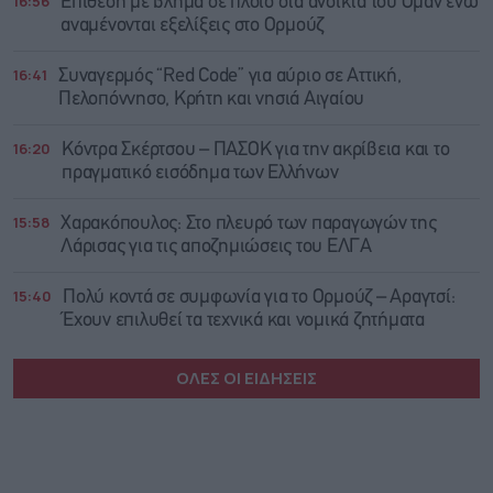
16:56
Επίθεση με βλήμα σε πλοίο στα ανοικτά του Ομάν ενώ
αναμένονται εξελίξεις στο Ορμούζ
16:41
Συναγερμός “Red Code” για αύριο σε Αττική,
Πελοπόννησο, Κρήτη και νησιά Αιγαίου
16:20
Κόντρα Σκέρτσου – ΠΑΣΟΚ για την ακρίβεια και το
πραγματικό εισόδημα των Ελλήνων
15:58
Χαρακόπουλος: Στο πλευρό των παραγωγών της
Λάρισας για τις αποζημιώσεις του ΕΛΓΑ
15:40
Πολύ κοντά σε συμφωνία για το Ορμούζ – Αραγτσί:
Έχουν επιλυθεί τα τεχνικά και νομικά ζητήματα
ΟΛΕΣ ΟΙ ΕΙΔΗΣΕΙΣ