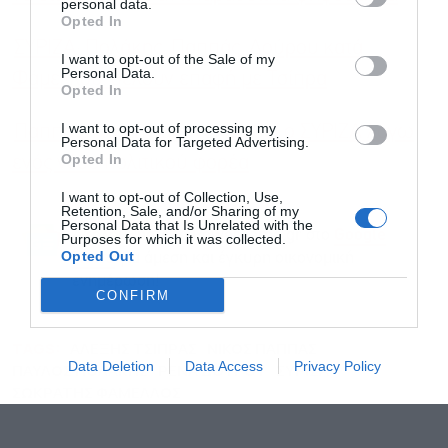
personal data.
Opted In
ΣΥΡΙΖΑ: Πολάκης, Παππάς, Δούρου κατά
I want to opt-out of the Sale of my
Personal Data.
Φάμελλου, θέλουν επαφή με Τσίπρα
Opted In
I want to opt-out of processing my
Παππάς: Να μην απονεκρωθεί ο ΣΥΡΙΖΑ λόγω
Personal Data for Targeted Advertising.
Opted In
ενός νέου πολιτικού φορέα
I want to opt-out of Collection, Use,
Retention, Sale, and/or Sharing of my
Personal Data that Is Unrelated with the
Ακολουθήστε το Powergame.gr στο
Google
Purposes for which it was collected.
Opted Out
για άμεση και έγκυρη οικονομική
News
ενημέρωση!
CONFIRM
TAGS:
ΑΛΕΞΗΣ ΤΣΙΠΡΑΣ
ΝΙΚΟΣ ΠΑΠΠΑΣ
Data Deletion
Data Access
Privacy Policy
ΠΑΥΛΟΣ ΠΟΛΑΚΗΣ
ΡΕΝΑ ΔΟΥΡΟΥ
ΣΥΡΙΖΑ
ΣΩΚΡΑΤΗΣ ΦΑΜΕΛΛΟΣ