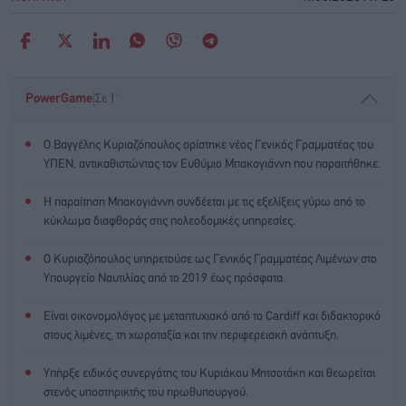
|
PowerGame
Σε 1'
Ο Βαγγέλης Κυριαζόπουλος ορίστηκε νέος Γενικός Γραμματέας του
ΥΠΕΝ, αντικαθιστώντας τον Ευθύμιο Μπακογιάννη που παραιτήθηκε.
Η παραίτηση Μπακογιάννη συνδέεται με τις εξελίξεις γύρω από το
κύκλωμα διαφθοράς στις πολεοδομικές υπηρεσίες.
Ο Κυριαζόπουλος υπηρετούσε ως Γενικός Γραμματέας Λιμένων στο
Υπουργείο Ναυτιλίας από το 2019 έως πρόσφατα.
Είναι οικονομολόγος με μεταπτυχιακό από το Cardiff και διδακτορικό
στους λιμένες, τη χωροταξία και την περιφερειακή ανάπτυξη.
Υπήρξε ειδικός συνεργάτης του Κυριάκου Μητσοτάκη και θεωρείται
στενός υποστηρικτής του πρωθυπουργού.