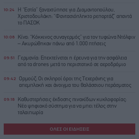
10:24
Η “Εστία” ξαναχτύπησε για Διαμαντοπούλου,
Χριστοδουλάκη: “Φαντασιόπληκτο ρεπορτάζ” απαντά
το ΠΑΣΟΚ
10:08
Κίνα: “Κόκκινος συναγερμός” για τον τυφώνα Ντόλφιν
– Ακυρώθηκαν πάνω από 1.000 πτήσεις
09:51
Γερμανία: Επεκτείνεται η έρευνα για την ασφάλεια
από τα drones μετά το περιστατικό σε αεροδρόμιο
09:42
Ορμούζ: Οι σκληροί όροι της Τεχεράνης για
απεμπλοκή και άνοιγμα του θαλάσσιου περάσματος
09:18
Καθυστερήσεις έκδοσης πινακίδων κυκλοφορίας:
Νέο ψηφιακό σύστημα για να μπει τέλος στην
ταλαιπωρία
ΟΛΕΣ ΟΙ ΕΙΔΗΣΕΙΣ