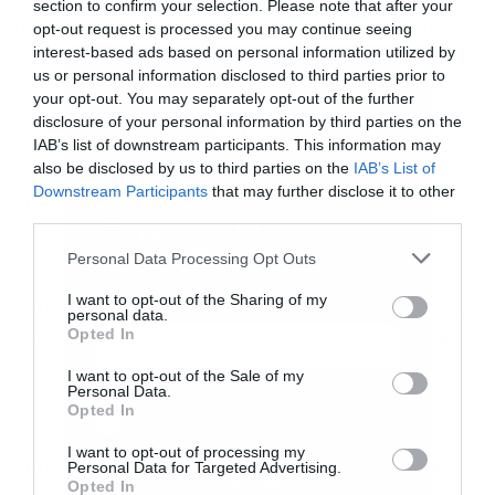
section to confirm your selection. Please note that after your
πάρκα, υδατοκαλλιέργειες, μεταφορικά δίκτυα,
opt-out request is processed you may continue seeing
interest-based ads based on personal information utilized by
βιομηχανικά πάρκα, τουριστικά χωροταξικά
us or personal information disclosed to third parties prior to
your opt-out. You may separately opt-out of the further
θέματα και αστικά /περιφερειακά έργα.
disclosure of your personal information by third parties on the
Υπήρξε ειδικός συνεργάτης του Πρωθυπουργού
IAB’s list of downstream participants. This information may
also be disclosed by us to third parties on the
IAB’s List of
Κυριάκου Μητσοτάκη κατά τη διάρκεια της
Downstream Participants
that may further disclose it to other
θητείας του ως υπουργός Διοικητικής
third parties.
Εγγραφή στο
Μεταρρύθμισης. Στην συνέχεια υπηρέτησε τον
newsletter
Personal Data Processing Opt Outs
χώρο της Τοπικής Αυτοδιοίκησης ως Γενικός
I want to opt-out of the Sharing of my
Γραμματέας του Δήμου Γαλατσίου και ως μέλος
personal data.
Opted In
του Δ.Σ. του Ινστιτούτου Τοπικής Αυτοδιοίκησης
της ΚΕΔΕ (2015-2019).
I want to opt-out of the Sale of my
Personal Data.
Αποδέχομαι τους
όρους χρήσης
*
Opted In
Έχει πλήθος επιστημονικών και άλλων
και την πολιτική απορρήτου
I want to opt-out of processing my
δημοσιεύσεων, έχοντας, μεταξύ άλλων, ειδικό
Personal Data for Targeted Advertising.
Εγγραφή
Opted In