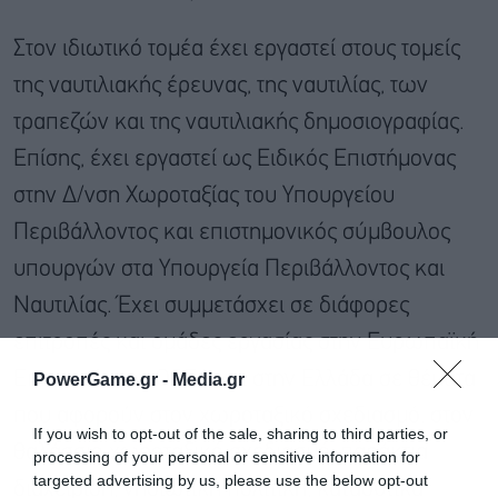
Στον ιδιωτικό τομέα έχει εργαστεί στους τομείς
της ναυτιλιακής έρευνας, της ναυτιλίας, των
τραπεζών και της ναυτιλιακής δημοσιογραφίας.
Επίσης, έχει εργαστεί ως Ειδικός Επιστήμονας
στην Δ/νση Χωροταξίας του Υπουργείου
Περιβάλλοντος και επιστημονικός σύμβουλος
υπουργών στα Υπουργεία Περιβάλλοντος και
Ναυτιλίας. Έχει συμμετάσχει σε διάφορες
επιτροπές και ομάδες εργασίας στην Ευρωπαϊκή
Επιτροπή , τον ΟΟΣΑ και στην Ελλάδα σε θέματα
PowerGame.gr -
Media.gr
που αφορούν στον χωροταξικό σχεδιασμό, στον
If you wish to opt-out of the sale, sharing to third parties, or
θαλάσσιο χωροταξικό σχεδιασμό, παράκτια
processing of your personal or sensitive information for
targeted advertising by us, please use the below opt-out
διαχείριση, νησιωτική πολιτική, καταδυτικά