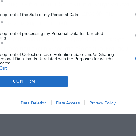
In
 τους μεν ή από τους δε’, είναι η συνταγή για ένα
αι να χάνει ψηφοφόρους. Έτσι; Δηλαδή, πιο
o opt-out of the Sale of my Personal Data.
In
τώ» είπε χαρακτηριστικά.
to opt-out of processing my Personal Data for Targeted
ing.
 θετικά σχόλια για την κυβέρνηση, όσον αφορά
In
 εικόνα που έχει η χώρα στο εξωτερικό, κάτι που
o opt-out of Collection, Use, Retention, Sale, and/or Sharing
ος Αθηναίων.
ersonal Data that Is Unrelated with the Purposes for which it
lected.
Out
CONFIRM
Data Deletion
Data Access
Privacy Policy