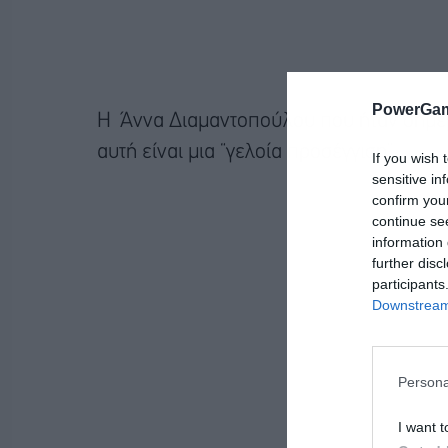
PowerGam
Η Άννα Διαμαντοπούλου που ήταν σήμ
αυτή είναι μια “γελοία προσέγγιση”.
If you wish 
sensitive in
confirm you
continue se
information 
further disc
participants
Downstream 
Persona
I want t