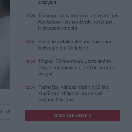
ενέργεια
12:23
Τι χρώμα είχαν τα σπίτια στα νησιά των
Κυκλάδων πριν επιβληθεί το άσπρο –
Η άγνωστη ιστορία
12:14
Η νέα σειρά foldables της Samsung
διαθέσιμη στη Vodafone
12:04
Σέρρες: Βίντεο ντοκουμέντο από τη
στιγμή του τροχαίου, μητέρα και γιος
νεκροί
12:04
Τράπεζες: Καθαρά κέρδη 2,93 δισ.
ευρώ το α’ εξάμηνο και ισχυρή
αύξηση δανείων
 21:43
ΟΛΕΣ ΟΙ ΕΙΔΗΣΕΙΣ