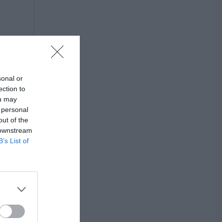
sonal or
ection to
ou may
 personal
out of the
 downstream
B’s List of