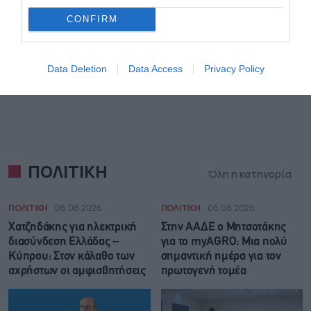
CONFIRM
Data Deletion
Data Access
Privacy Policy
ΠΟΛΙΤΙΚΗ
Όλη η κατηγορία
ΠΟΛΙΤΙΚΗ
06.08.2026
ΠΟΛΙΤΙΚΗ
06.08.2026
Χατζηδάκης για ηλεκτρική
Στην ΑΑΔΕ ο Μητσοτάκης
διασύνδεση Ελλάδας –
για το myAGRO: Μια πολύ
Κύπρου: Στον κάλαθο των
σημαντική ημέρα για τον
αχρήστων οι αμφισβητήσεις
πρωτογενή τομέα