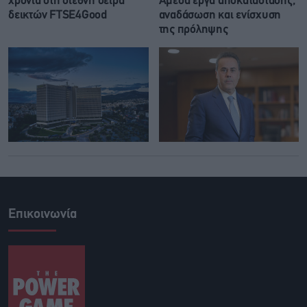
χρονιά στη διεθνή σειρά
Άμεσα έργα αποκατάστασης,
δεικτών FTSE4Good
αναδάσωση και ενίσχυση
της πρόληψης
Επικοινωνία