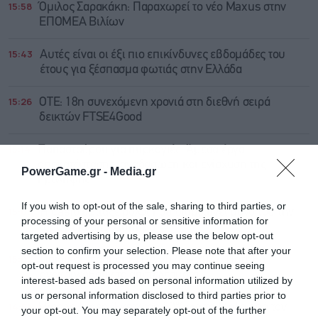
15:58
Όμιλος Σαρακάκη: Παραχωρεί το νέο Maxus στην
ΕΠΟΜΕΑ Βιλίων
15:43
Αυτές είναι οι έξι πιο επικίνδυνες εβδομάδες του
έτους για ξέσπασμα φωτιάς στην Ελλάδα
15:26
ΟΤΕ: 18η συνεχόμενη χρονιά στη διεθνή σειρά
δεικτών FTSE4Good
15:14
Παπασταύρου για πυρκαγιές: Άμεσα έργα
αποκατάστασης, αναδάσωση και ενίσχυση της
PowerGame.gr -
Media.gr
πρόληψης
If you wish to opt-out of the sale, sharing to third parties, or
15:03
Η Casio έφτιαξε ρολόι που διορθώνει μόνο του την
processing of your personal or sensitive information for
ώρα μετά από χτύπημα
targeted advertising by us, please use the below opt-out
section to confirm your selection. Please note that after your
15:02
Παιδικοί σταθμοί ΕΣΠΑ 2026 – 2027: Πότε θα
opt-out request is processed you may continue seeing
ανακοινωθούν τα αποτελέσματα
interest-based ads based on personal information utilized by
us or personal information disclosed to third parties prior to
14:51
Minoan Lines: Έκπτωση 50% για τη Μήλο από τον
your opt-out. You may separately opt-out of the further