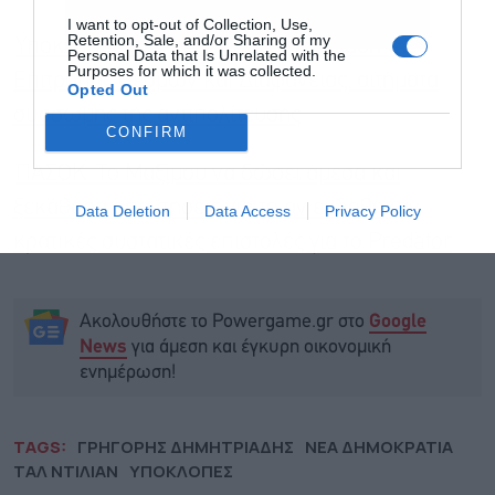
I want to opt-out of Collection, Use,
Retention, Sale, and/or Sharing of my
Υποκλοπές: Την Τετάρτη η συνεδρίαση της
Personal Data that Is Unrelated with the
Purposes for which it was collected.
Επιτροπής Θεσμών και Διαφάνειας, αιτήματα
Opted Out
σύσσωμης της αντιπολίτευσης
CONFIRM
ΠΑΣΟΚ: Το Μαξίμου να δώσει άμεσα και
ξεκάθαρα απαντήσεις για το αν εκδόθηκαν
Data Deletion
Data Access
Privacy Policy
κρατικές συστατικές επιστολές για το Predator
Ακολουθήστε το Powergame.gr στο
Google
για άμεση και έγκυρη οικονομική
News
ενημέρωση!
TAGS:
ΓΡΗΓΟΡΗΣ ΔΗΜΗΤΡΙΑΔΗΣ
ΝΕΑ ΔΗΜΟΚΡΑΤΙΑ
ΤΑΛ ΝΤΙΛΙΑΝ
ΥΠΟΚΛΟΠΕΣ