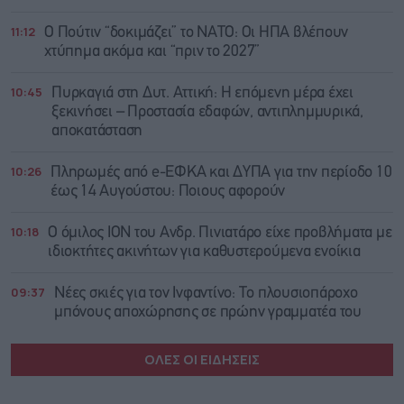
11:12
Ο Πούτιν “δοκιμάζει” το ΝΑΤΟ: Οι ΗΠΑ βλέπουν
χτύπημα ακόμα και “πριν το 2027”
10:45
Πυρκαγιά στη Δυτ. Αττική: Η επόμενη μέρα έχει
ξεκινήσει – Προστασία εδαφών, αντιπλημμυρικά,
αποκατάσταση
10:26
Πληρωμές από e-ΕΦΚΑ και ΔΥΠΑ για την περίοδο 10
έως 14 Αυγούστου: Ποιους αφορούν
10:18
Ο όμιλος ΙΟΝ του Ανδρ. Πινιατάρο είχε προβλήματα με
ιδιοκτήτες ακινήτων για καθυστερούμενα ενοίκια
09:37
Νέες σκιές για τον Ινφαντίνο: Το πλουσιοπάροχο
μπόνους αποχώρησης σε πρώην γραμματέα του
ΟΛΕΣ ΟΙ ΕΙΔΗΣΕΙΣ