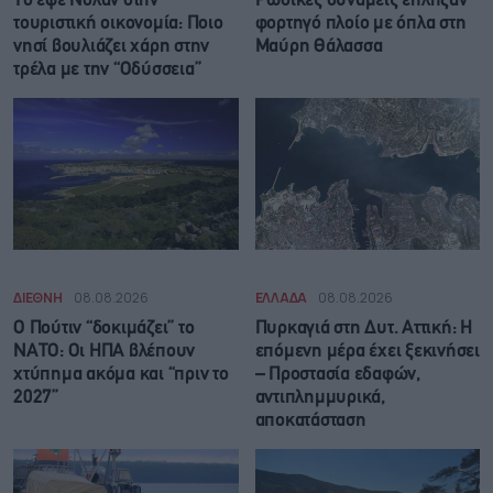
Το εφέ Νόλαν στην
Ρωσικές δυνάμεις έπληξαν
τουριστική οικονομία: Ποιο
φορτηγό πλοίο με όπλα στη
νησί βουλιάζει χάρη στην
Μαύρη Θάλασσα
τρέλα με την “Οδύσσεια”
ΔΙΕΘΝΗ
08.08.2026
ΕΛΛΑΔΑ
08.08.2026
Ο Πούτιν “δοκιμάζει” το
Πυρκαγιά στη Δυτ. Αττική: Η
ΝΑΤΟ: Οι ΗΠΑ βλέπουν
επόμενη μέρα έχει ξεκινήσει
χτύπημα ακόμα και “πριν το
– Προστασία εδαφών,
2027”
αντιπλημμυρικά,
αποκατάσταση