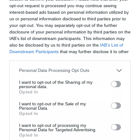
Μάκη Βορίδη.
opt-out request is processed you may continue seeing
interest-based ads based on personal information utilized by
us or personal information disclosed to third parties prior to
your opt-out. You may separately opt-out of the further
disclosure of your personal information by third parties on the
IAB’s list of downstream participants. This information may
also be disclosed by us to third parties on the
IAB’s List of
Downstream Participants
that may further disclose it to other
third parties.
Εγγραφή στο
newsletter
Personal Data Processing Opt Outs
I want to opt-out of the Sharing of my
personal data.
Opted In
Διαβάστε επίσης
I want to opt-out of the Sale of my
Personal Data.
Αποδέχομαι τους
όρους χρήσης
*
Opted In
ΠΑΣΟΚ: Ανάγκη να κληθούν οι Ντίλιαν και
και την πολιτική απορρήτου
I want to opt-out of processing my
Δημητριάδης στην Επιτροπή Θεσμών και
Personal Data for Targeted Advertising.
Εγγραφή
Opted In
Διαφάνειας μετά το δημοσίευμα του “Βήματος”