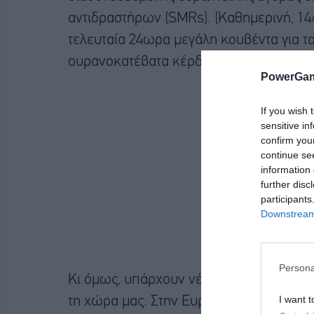
αντιδραστήρων (SMRs). (Καθημερινή, 14/
τελευταία 24ωρα μεγάλη κουβέντα για τα
ουρανοκατέβατα κέρδη και τις σχετικές 
PowerGam
If you wish 
sensitive in
confirm you
continue se
information 
further disc
participants
Downstream 
Persona
Κι όμως, υπάρχουν νέα δεδομένα στον 
I want t
τη χώρα μας. Στην Ευρώπη η συζήτηση γι