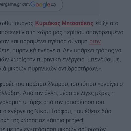
wergame.gr στην
 πρωθυπουργός
Κυριάκος Μητσοτάκης
έθιξε στο
ποτελεί για τη χώρα μας περίπου απαγορευμένο
ταν και παραμένει ηγέτιδα δύναμη
στην
θέτει πυρηνική ενέργεια. Δεν υπάρχει τρόπος να
πών χωρίς την πυρηνική ενέργεια. Επενδύουμε,
νιά μικρών πυρηνικών αντιδραστήρων;».
αφορές του πρώτου 24ώρου, του τύπου «ανοίγει ο
Ελλάδα». Από την άλλη, μέσα σε λίγες μέρες η
αναλαμπή υπήρξε από την τοποθέτηση του
α ενέργειας Νίκου Τσάφου, που έθεσε δύο
τοχή της χώρας σε κάποιο project
ίτε με την εγκατάσταση μικρών αρθρωτών