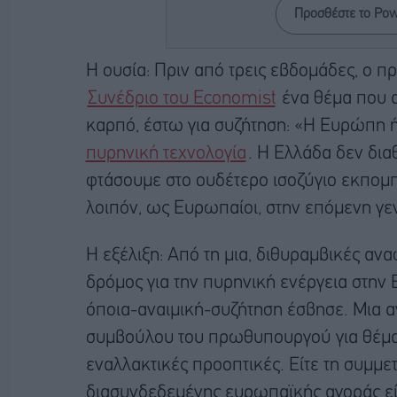
Προσθέστε το Po
Η ουσία: Πριν από τρεις εβδομάδες, ο
Συνέδριο του Economist
ένα θέμα που α
καρπό, έστω για συζήτηση: «Η Ευρώπη ή
πυρηνική τεχνολογία
. Η Ελλάδα δεν δια
φτάσουμε στο ουδέτερο ισοζύγιο εκπομ
λοιπόν, ως Ευρωπαίοι, στην επόμενη γε
Η εξέλιξη: Από τη μια, διθυραμβικές αν
δρόμος για την πυρηνική ενέργεια στην 
όποια-αναιμική-συζήτηση έσβησε. Μια 
συμβούλου του πρωθυπουργού για θέματ
εναλλακτικές προοπτικές. Είτε τη συμμε
διασυνδεδεμένης ευρωπαϊκής αγοράς ε