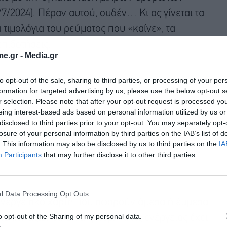
7/2024). Πέραν αυτού, ουδέν… Κι ας γίνεται τα
 τιμολόγια του ρεύματος που «καίνε», τα
επιδοτήσεις.
e.gr -
Media.gr
to opt-out of the sale, sharing to third parties, or processing of your per
formation for targeted advertising by us, please use the below opt-out s
r selection. Please note that after your opt-out request is processed y
eing interest-based ads based on personal information utilized by us or
disclosed to third parties prior to your opt-out. You may separately opt-
losure of your personal information by third parties on the IAB’s list of
. This information may also be disclosed by us to third parties on the
IA
Participants
that may further disclose it to other third parties.
l Data Processing Opt Outs
Εγγραφή στο
ενεργειακό χάρτη που αφορούν άμεσα ή έμμεσα
newsletter
o opt-out of the Sharing of my personal data.
α την αξιοποίηση της πυρηνικής ενέργειας έχει