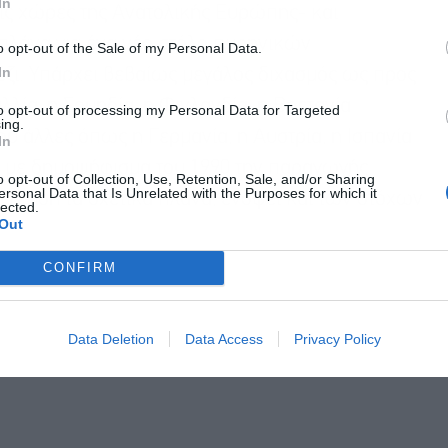
In
ις χώρες της Ανατολικής Ευρώπης- και
 πλάνα για ένα νέο στόλο πυρηνικών
o opt-out of the Sale of my Personal Data.
In
ζι. Υπάρχει βεβαίως μεγάλος διχασμός ως προς
λία, η Σουηδία, η Φινλανδία, η Βρετανία
Αποδέχομαι τους
όρους χρήσης
*
to opt-out of processing my Personal Data for Targeted
ing.
και την πολιτική απορρήτου
υ άλλες όπως η Γερμανία, η Αυστρία, η Ισπανία
In
ε με δημοψήφισμα του 1990 την παραγωγής
Εγγραφή
o opt-out of Collection, Use, Retention, Sale, and/or Sharing
ersonal Data that Is Unrelated with the Purposes for which it
υζήτηση τα σχετικά πλάνα, ενόψει και των στόχων
lected.
Out
CONFIRM
Data Deletion
Data Access
Privacy Policy