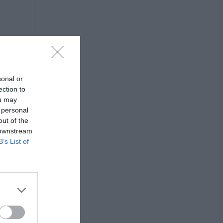
sonal or
ection to
ou may
 personal
out of the
 downstream
B’s List of