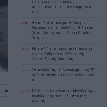
πλουσιοπάροχο μπόνους
αποχώρησης σε πρώην γραμματέα
του
09:17
Η ναυτιλία σε πόλεμο: Η Μαύρη
Θάλασσα, η πιο επικίνδυνη θαλάσσια
ζώνη εξαιτίας του πολέμου Ρωσίας –
Ουκρανίας
08:59
Νέα σελίδα στις χρηματοδοτήσεις με
την αναβάθμιση της Ελληνικής
Αναπτυξιακής Τράπεζας
08:52
Το μεγάλο Ταμείο Ανάκαμψης της ΕΕ
από την πανδημία έχασε τη δυναμική
του
 08:16
08:45
Έξοδος του Αυγούστου: Μεγάλο κύμα
αναχώρησης από τα λιμάνια της
Αττικής