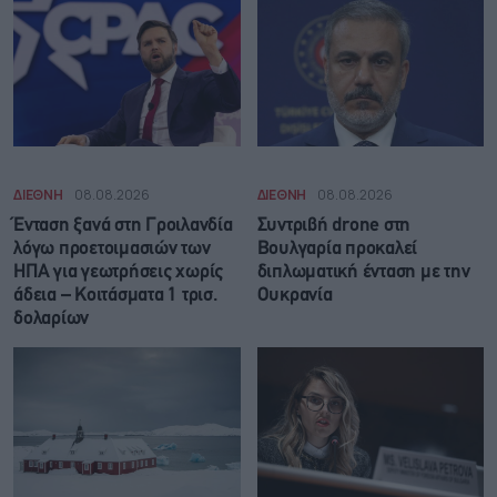
ΔΙΕΘΝΗ
08.08.2026
ΔΙΕΘΝΗ
08.08.2026
Ένταση ξανά στη Γροιλανδία
Συντριβή drone στη
λόγω προετοιμασιών των
Βουλγαρία προκαλεί
ΗΠΑ για γεωτρήσεις χωρίς
διπλωματική ένταση με την
άδεια – Κοιτάσματα 1 τρισ.
Ουκρανία
δολαρίων