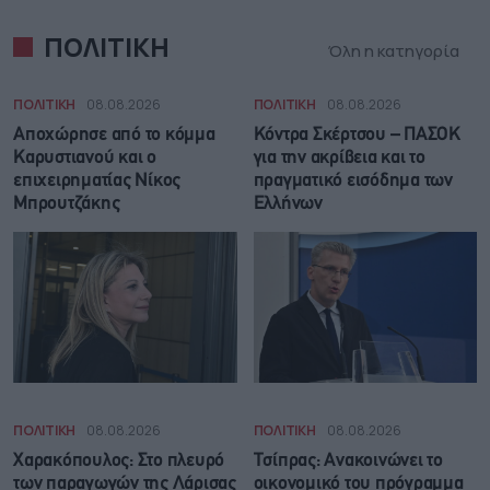
ΠΟΛΙΤΙΚΗ
Όλη η κατηγορία
ΠΟΛΙΤΙΚΗ
08.08.2026
ΠΟΛΙΤΙΚΗ
08.08.2026
Αποχώρησε από το κόμμα
Κόντρα Σκέρτσου – ΠΑΣΟΚ
Καρυστιανού και ο
για την ακρίβεια και το
επιχειρηματίας Νίκος
πραγματικό εισόδημα των
Μπρουτζάκης
Ελλήνων
ΠΟΛΙΤΙΚΗ
08.08.2026
ΠΟΛΙΤΙΚΗ
08.08.2026
Χαρακόπουλος: Στο πλευρό
Τσίπρας: Ανακοινώνει το
των παραγωγών της Λάρισας
οικονομικό του πρόγραμμα