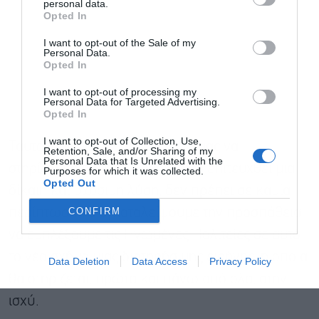
personal data.
Opted In
I want to opt-out of the Sale of my
Personal Data.
Opted In
I want to opt-out of processing my
Personal Data for Targeted Advertising.
Opted In
I want to opt-out of Collection, Use,
Ταυτόχρονα, στην προσπάθειά μας να
Retention, Sale, and/or Sharing of my
Personal Data that Is Unrelated with the
στηρίξουμε την Ουκρανία για να επιτευχθεί μια
Purposes for which it was collected.
Opted Out
δίκαιη και βιώσιμη λύση, δεν πρέπει σε καμία
CONFIRM
περίπτωση να εγκαταλείψουμε την προσπάθεια
να εμπλέξουμε τις Ηνωμένες Πολιτείες σε αυτό
το νέο σχήμα μιας διατηρήσιμης ειρήνης, η οποία
Data Deletion
Data Access
Privacy Policy
θα στηρίζεται, πρώτα και πάνω από όλα, στην
ισχύ.