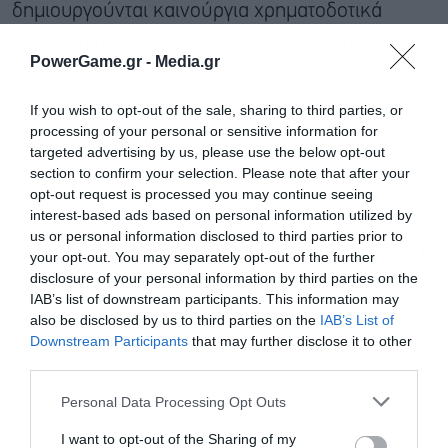
δημιουργούνται καινούργια χρηματοδοτικά
εργαλεία από αδιάθετους πόρους του Ταμείου
PowerGame.gr -
Media.gr
Ανάκαμψης -και αυτό αποτελούσε μια πάγια
ελληνική θέση. Αναμένουμε την περαιτέρω
If you wish to opt-out of the sale, sharing to third parties, or
processing of your personal or sensitive information for
εξειδίκευση των προτάσεων αυτών, και σήμερα
targeted advertising by us, please use the below opt-out
αλλά κυρίως στο επόμενο Ευρωπαϊκό
section to confirm your selection. Please note that after your
opt-out request is processed you may continue seeing
Συμβούλιο.
interest-based ads based on personal information utilized by
us or personal information disclosed to third parties prior to
Στους κρίσιμους καιρούς στους οποίους ζούμε, η
your opt-out. You may separately opt-out of the further
disclosure of your personal information by third parties on the
στρατηγική αυτονομία της Ευρωπαϊκής Ένωσης
IAB’s list of downstream participants. This information may
πρέπει να αποτελεί αδιαπραγμάτευτη
also be disclosed by us to third parties on the
IAB’s List of
Downstream Participants
that may further disclose it to other
προτεραιότητα.
third parties.
Personal Data Processing Opt Outs
I want to opt-out of the Sharing of my