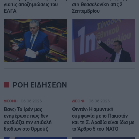
για τις αποζημιώσεις του
στη Θεσσαλονίκη στις 2
ΕΛΓΑ
Σεπτεμβρίου
ΡΟΗ ΕΙΔΗΣΕΩΝ
ΔΙΕΘΝΗ
08.08.2026
ΔΙΕΘΝΗ
08.08.2026
Βανς: Το Ιράν μας
Φιντάν: Η αμυντική
ενημέρωσε πως δεν
συμφωνία με το Πακιστάν
σχεδιάζει την επιβολή
και τη Σ. Αραβία είναι ίδια με
διοδίων στο Ορμούζ
τo Άρθρο 5 του ΝΑΤΟ