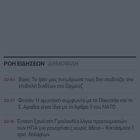
ΡΟΗ ΕΙΔΗΣΕΩΝ
ΔΗΜΟΦΙΛΗ
22:54
Βανς: Το Ιράν μας ενημέρωσε πως δεν σχεδιάζει την
επιβολή διοδίων στο Ορμούζ
22:37
Φιντάν: Η αμυντική συμφωνία με το Πακιστάν και τη
Σ. Αραβία είναι ίδια με τo Άρθρο 5 του ΝΑΤΟ
22:16
Ένταση ξανά στη Γροιλανδία λόγω προετοιμασιών
των ΗΠΑ για γεωτρήσεις χωρίς άδεια – Κοιτάσματα 1
τρισ. δολαρίων