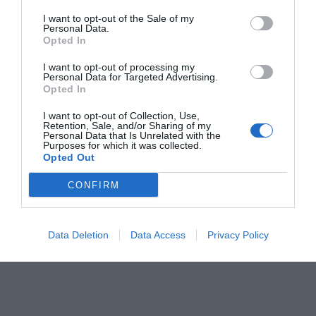
I want to opt-out of the Sale of my
10:46
Οι Χούθι έπληξαν πετρελαϊκή εγκατάσταση της
Personal Data.
Aramco στη Σαουδική Αραβία
Opted In
I want to opt-out of processing my
10:24
Η “Εστία” ξαναχτύπησε για Διαμαντοπούλου,
Personal Data for Targeted Advertising.
Χριστοδουλάκη: “Φαντασιόπληκτο ρεπορτάζ” απαντά
Opted In
το ΠΑΣΟΚ
I want to opt-out of Collection, Use,
Retention, Sale, and/or Sharing of my
ΟΛΕΣ ΟΙ ΕΙΔΗΣΕΙΣ
Personal Data that Is Unrelated with the
Purposes for which it was collected.
Opted Out
CONFIRM
Data Deletion
Data Access
Privacy Policy