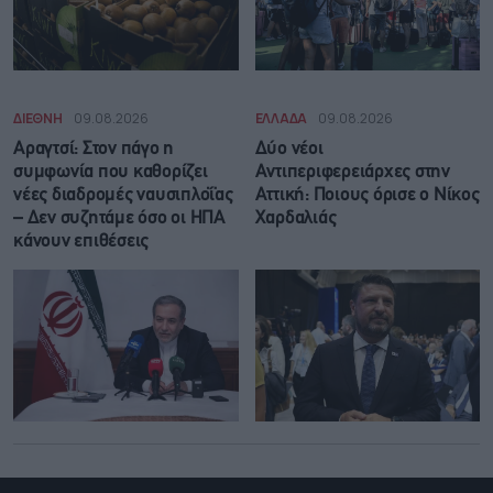
ΔΙΕΘΝΗ
09.08.2026
ΕΛΛΑΔΑ
09.08.2026
Αραγτσί: Στον πάγο η
Δύο νέοι
συμφωνία που καθορίζει
Αντιπεριφερειάρχες στην
νέες διαδρομές ναυσιπλοΐας
Αττική: Ποιους όρισε ο Νίκος
– Δεν συζητάμε όσο οι ΗΠΑ
Χαρδαλιάς
κάνουν επιθέσεις