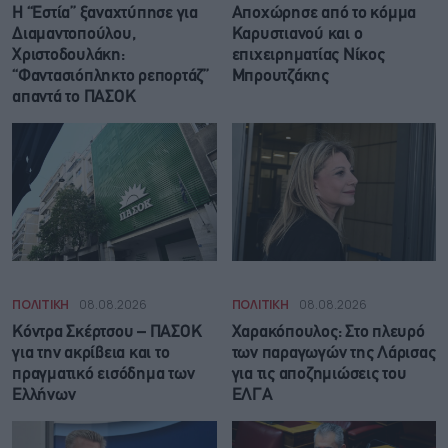
Η “Εστία” ξαναχτύπησε για
Αποχώρησε από το κόμμα
Διαμαντοπούλου,
Καρυστιανού και ο
Χριστοδουλάκη:
επιχειρηματίας Νίκος
“Φαντασιόπληκτο ρεπορτάζ”
Μπρουτζάκης
απαντά το ΠΑΣΟΚ
ΠΟΛΙΤΙΚΗ
08.08.2026
ΠΟΛΙΤΙΚΗ
08.08.2026
Κόντρα Σκέρτσου – ΠΑΣΟΚ
Χαρακόπουλος: Στο πλευρό
για την ακρίβεια και το
των παραγωγών της Λάρισας
πραγματικό εισόδημα των
για τις αποζημιώσεις του
Ελλήνων
ΕΛΓΑ