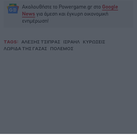
Ακολουθήστε το Powergame.gr στο
Google
για άμεση και έγκυρη οικονομική
News
ενημέρωση!
TAGS:
ΑΛΕΞΗΣ ΤΣΙΠΡΑΣ
ΙΣΡΑΗΛ
ΚΥΡΩΣΕΙΣ
ΛΩΡΙΔΑ ΤΗΣ ΓΑΖΑΣ
ΠΟΛΕΜΟΣ