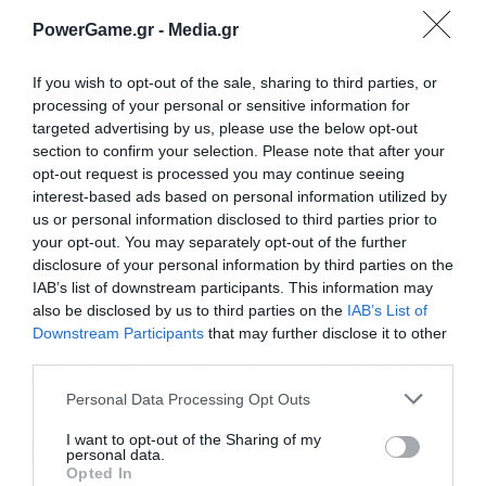
ΡΟΗ ΕΙΔΗΣΕΩΝ
ΔΗΜΟΦΙΛΗ
PowerGame.gr -
Media.gr
If you wish to opt-out of the sale, sharing to third parties, or
13:33
Η Ελλάδα κερδίζει τους Ευρωπαίους ανταγωνιστές
processing of your personal or sensitive information for
στον τομέα των εξαγωγών: Άνοδος μεριδίων σε 9 από
targeted advertising by us, please use the below opt-out
11 κλάδους
section to confirm your selection. Please note that after your
opt-out request is processed you may continue seeing
12:54
Μεγάλη έξοδος των εκδρομέων του Αυγούστου:
interest-based ads based on personal information utilized by
Πάνω από 100.000 επιβάτες φεύγουν από Πειραιά,
us or personal information disclosed to third parties prior to
Ραφήνα, Λαύριο
your opt-out. You may separately opt-out of the further
disclosure of your personal information by third parties on the
12:28
Αραγτσί: Στον πάγο η συμφωνία που καθορίζει νέες
IAB’s list of downstream participants. This information may
διαδρομές ναυσιπλοΐας – Δεν συζητάμε όσο οι ΗΠΑ
also be disclosed by us to third parties on the
IAB’s List of
κάνουν επιθέσεις
Downstream Participants
that may further disclose it to other
third parties.
11:55
Δύο νέοι Αντιπεριφερειάρχες στην Αττική: Ποιους
όρισε ο Νίκος Χαρδαλιάς
Personal Data Processing Opt Outs
I want to opt-out of the Sharing of my
11:27
Τρόμος στον αέρα για δύο επιβατηγά αεροπλάνα: Παρά
personal data.
λίγο σύγκρουση στο αεροδρόμιο του Σίδνεϊ
Opted In