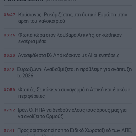
08:47
Καύσωνας: Ρεκόρ ζέστης στη δυτική Ευρώπη στην
αρχή του καλοκαιριού
08:34
Φωτιά τώρα στον Κουβαρά Αττικής, σηκώθηκαν
εναέρια μέσα
08:28
Ανασφάλιστα ΙΧ: Από κόσκινο με AI οι ενστάσεις
08:13
Ευρωζώνη: Αναβαθμίζεται η πρόβλεψη για ανάπτυξη
το 2026
07:59
Φωτιές: Σε κόκκινο συναγερμό η Αττική και 6 ακόμη
περιφέρειες
07:52
Ιράν: Οι ΗΠΑ να δεχθούν όλους τους όρους μας για
να ανοίξει το Ορμούζ
07:41
Προς οριστικοποίηση το Ειδικό Χωροταξικό των ΑΠΕ,