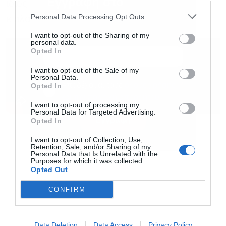
Εγγραφή στο
ίδιος πακέτα αγορών και να τα παραγγέλνει
newsletter
Personal Data Processing Opt Outs
κιόλας».
I want to opt-out of the Sharing of my
personal data.
Opted In
I want to opt-out of the Sale of my
Personal Data.
Αποδέχομαι τους
όρους χρήσης
*
Opted In
και την πολιτική απορρήτου
I want to opt-out of processing my
Personal Data for Targeted Advertising.
Εγγραφή
Opted In
I want to opt-out of Collection, Use,
Retention, Sale, and/or Sharing of my
Personal Data that Is Unrelated with the
Purposes for which it was collected.
Opted Out
CONFIRM
Data Deletion
Data Access
Privacy Policy