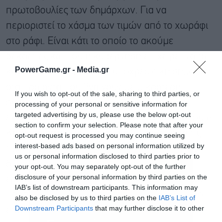
πρωτοβουλίες των δημάρχων. Για να
περιοριστεί το χάσμα των τιμών από το χωράφι
στο ράφι. Είναι κάτι το οποίο το ακούμε
δεκαετίες και που η κυβέρνηση επιχειρεί να το
PowerGame.gr -
Media.gr
κάνει. Η δεύτερη είναι η υποχρεωτική σήμανση
στα προϊόντα που βγαίνουν με μικρότερη
If you wish to opt-out of the sale, sharing to third parties, or
συσκευασία. Επίσης, προωθείται ο
processing of your personal or sensitive information for
targeted advertising by us, please use the below opt-out
εκσυγχρονισμός του ψηφιακού εργαλείου, του e-
section to confirm your selection. Please note that after your
Καταναλωτής, που παρουσιάζει κάθε μέρα τις
opt-out request is processed you may continue seeing
interest-based ads based on personal information utilized by
τιμές στα σούπερ μάρκετς. Επειδή είναι πολύ
us or personal information disclosed to third parties prior to
δύσχρηστο, είπαμε να αναβαθμιστεί και να
your opt-out. You may separately opt-out of the further
disclosure of your personal information by third parties on the
έρχονται ειδοποιήσεις με προσφορές ή ακόμα
IAB’s list of downstream participants. This information may
παραπάνω να υπάρχει ένα app στο τηλέφωνο,
also be disclosed by us to third parties on the
IAB’s List of
Downstream Participants
that may further disclose it to other
έτσι ώστε ο καταναλωτής να διαμορφώνει ο
third parties.