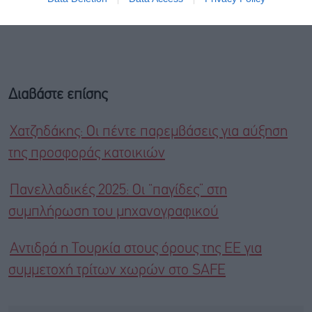
Διαβάστε επίσης
Xατζηδάκης: Οι πέντε παρεμβάσεις για αύξηση
της προσφοράς κατοικιών
Πανελλαδικές 2025: Οι “παγίδες” στη
συμπλήρωση του μηχανογραφικού
Aντιδρά η Τουρκία στους όρους της ΕΕ για
συμμετοχή τρίτων χωρών στο SAFE