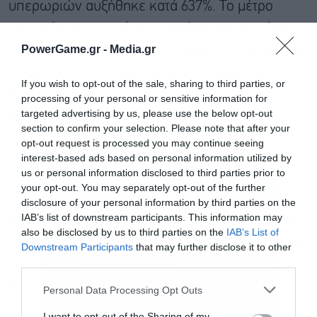
υπερωριών αυξήθηκε κατά 637%. Το μέτρο
επεκτείνεται τις επόμενες ημέρες και σε νέους
PowerGame.gr -
Media.gr
κλάδους, όπως το χονδρεμπόριο, η ενέργεια και
οι χρηματοπιστωτικές υπηρεσίες, καλύπτοντας
If you wish to opt-out of the sale, sharing to third parties, or
συνολικά περίπου δύο εκατομμύρια
processing of your personal or sensitive information for
targeted advertising by us, please use the below opt-out
εργαζόμενους.
section to confirm your selection. Please note that after your
opt-out request is processed you may continue seeing
Αναφορικά με καταστρατηγήσεις του μέτρου,
interest-based ads based on personal information utilized by
us or personal information disclosed to third parties prior to
όπως την αντιπροσώπευση του εργαζόμενου
your opt-out. You may separately opt-out of the further
κατά την είσοδο ή έξοδο, η υπουργός επισήμανε
disclosure of your personal information by third parties on the
IAB’s list of downstream participants. This information may
ότι αν εντοπιστεί μη ασφαλισμένος εργαζόμενος,
also be disclosed by us to third parties on the
IAB’s List of
το πρόστιμο ξεπερνά τα 10.000 ευρώ. Παρότρυνε
Downstream Participants
that may further disclose it to other
third parties.
μάλιστα τους πολίτες να κάνουν καταγγελίες,
Εγγραφή στο
newsletter
ακόμη και ανώνυμα, στον αριθμό 1555.
Personal Data Processing Opt Outs
I want to opt-out of the Sharing of my