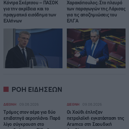
Κόντρα Σκέρτσου – ΠΑΣΟΚ
Χαρακόπουλος: Στο πλευρό
για την ακρίβεια και το
των παραγωγών της Λάρισας
πραγματικό εισόδημα των
για τις αποζημιώσεις του
Ελλήνων
ΕΛΓΑ
ΡΟΗ ΕΙΔΗΣΕΩΝ
ΔΙΕΘΝΗ
09.08.2026
ΔΙΕΘΝΗ
09.08.2026
Τρόμος στον αέρα για δύο
Οι Χούθι έπληξαν
επιβατηγά αεροπλάνα: Παρά
πετρελαϊκή εγκατάσταση της
λίγο σύγκρουση στο
Aramco στη Σαουδική