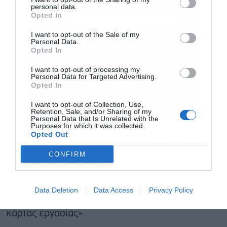
personal data.
Opted In
I want to opt-out of the Sale of my
Personal Data.
Αποδέχομαι τους
όρους χρήσης
*
Opted In
και την πολιτική απορρήτου
I want to opt-out of processing my
Personal Data for Targeted Advertising.
Εγγραφή
Opted In
I want to opt-out of Collection, Use,
Retention, Sale, and/or Sharing of my
Personal Data that Is Unrelated with the
Purposes for which it was collected.
Opted Out
Η υπουργός συνέδεσε την αποτελεσματικότητα
της κάρτας με τα θετικά δημοσιονομικά
CONFIRM
αποτελέσματα: «Ένα σημαντικό μέρος από το 1,1
δισ. ευρώ των μέτρων που εξαγγέλθηκαν μετά
Data Deletion
Data Access
Privacy Policy
το Πάσχα προήλθε από τα έσοδα της ψηφιακής
κάρτας εργασίας».