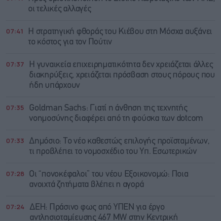
οι τελικές αλλαγές
07:41
Η στρατηγική φθοράς του Κιέβου στη Μόσχα αυξάνει
το κόστος για τον Πούτιν
07:37
Η γυναικεία επιχειρηματικότητα δεν χρειάζεται άλλες
διακηρύξεις, χρειάζεται πρόσβαση στους πόρους που
ήδη υπάρχουν
07:35
Goldman Sachs: Γιατί η άνθηση της τεχνητής
νοημοσύνης διαφέρει από τη φούσκα των dotcom
07:33
Δημόσιο: Το νέο καθεστώς επιλογής προϊσταμένων,
τι προβλέπει το νομοσχέδιο του Υπ. Εσωτερικών
07:28
Οι “πονοκέφαλοι” του νέου Εξοικονομώ: Ποια
ανοιχτά ζητήματα βλέπει η αγορά
07:24
ΔΕΗ: Πράσινο φως από ΥΠΕΝ για έργο
αντλησιοταμίευσης 467 MW στην Κεντρική