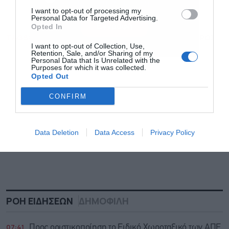
και την πολιτική απορρήτου
ενημέρωση!
I want to opt-out of processing my
Personal Data for Targeted Advertising.
Εγγραφή
Opted In
TAGS:
ΟΠΕΚΕΠΕ
ΠΑΡΑΙΤΗΣΗ
ΧΡΗΣΤΟΣ ΜΠΟΥΚΩΡΟΣ
I want to opt-out of Collection, Use,
Retention, Sale, and/or Sharing of my
Personal Data that Is Unrelated with the
Purposes for which it was collected.
Opted Out
CONFIRM
Data Deletion
Data Access
Privacy Policy
ΡΟΗ ΕΙΔΗΣΕΩΝ
ΔΗΜΟΦΙΛΗ
07:41
Προς οριστικοποίηση το Ειδικό Χωροταξικό των ΑΠΕ,