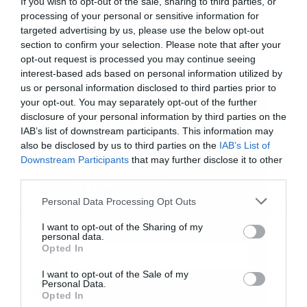
If you wish to opt-out of the sale, sharing to third parties, or
processing of your personal or sensitive information for
targeted advertising by us, please use the below opt-out
Διαβάστε επίσης
section to confirm your selection. Please note that after your
opt-out request is processed you may continue seeing
ΟΠΕΚΕΠΕ: Στο φως νέοι διάλογοι υπηρεσιακών
interest-based ads based on personal information utilized by
us or personal information disclosed to third parties prior to
παραγόντων του οργανισμού με τοπικούς
your opt-out. You may separately opt-out of the further
παράγοντες
disclosure of your personal information by third parties on the
IAB’s list of downstream participants. This information may
also be disclosed by us to third parties on the
IAB’s List of
Επιστροφή ενοικίου: Ποιοι οι δικαιούχοι, η
Downstream Participants
that may further disclose it to other
απαραίτητη προϋπόθεση
third parties.
Εγγραφή στο
newsletter
Personal Data Processing Opt Outs
Τραμπ: “Απάτη” τα δημοσιεύματα για σχέδιο 30
I want to opt-out of the Sharing of my
δισ. για τα πυρηνικά του Ιράν
personal data.
Opted In
I want to opt-out of the Sale of my
Ακολουθήστε το Powergame.gr στο
Google
Personal Data.
Αποδέχομαι τους
όρους χρήσης
*
για άμεση και έγκυρη οικονομική
Opted In
News