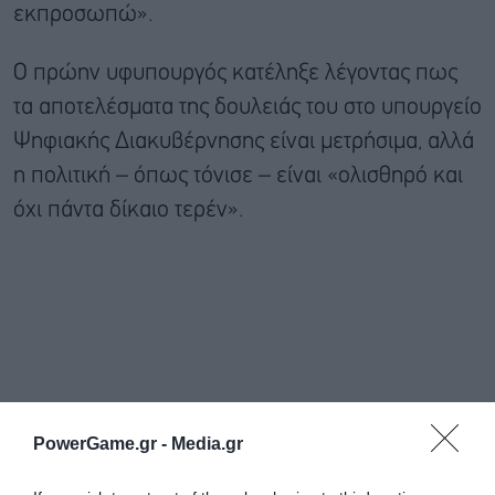
εκπροσωπώ».
Ο πρώην υφυπουργός κατέληξε λέγοντας πως
τα αποτελέσματα της δουλειάς του στο υπουργείο
Ψηφιακής Διακυβέρνησης είναι μετρήσιμα, αλλά
η πολιτική – όπως τόνισε – είναι «ολισθηρό και
όχι πάντα δίκαιο τερέν».
PowerGame.gr -
Media.gr