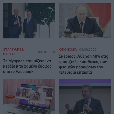
START-UPS &
ΟΙΚΟΝΟΜΙΑ
09.08.2026
09.08.2026
DIGITAL
Σκέρτσος: Αύξηση 40% στις
Το Myspace ετοιμάζεται να
τραπεζικές καταθέσεις των
κερδίσει το χαμένο έδαφος
φυσικών προσώπων την
από το Facebook
τελευταία επταετία