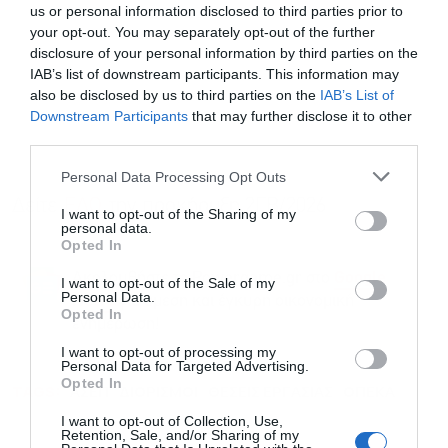
us or personal information disclosed to third parties prior to
your opt-out. You may separately opt-out of the further
disclosure of your personal information by third parties on the
IAB’s list of downstream participants. This information may
also be disclosed by us to third parties on the
IAB’s List of
Downstream Participants
that may further disclose it to other
third parties.
Personal Data Processing Opt Outs
Δείτε
ΕΔΩ
την προκήρυξη 2ΓΒ/2026
I want to opt-out of the Sharing of my
personal data.
Opted In
Ακολουθήστε το Powergame.gr στο
Google
I want to opt-out of the Sale of my
Personal Data.
για άμεση και έγκυρη οικονομική
News
Opted In
ενημέρωση!
I want to opt-out of processing my
Personal Data for Targeted Advertising.
Opted In
TAGS:
ΑΣΕΠ
ΔΙΟΡΙΣΜΟΙ
ΘΕΣΕΙΣ ΕΡΓΑΣΙΑΣ
ΟΠΕΚΑ
I want to opt-out of Collection, Use,
Retention, Sale, and/or Sharing of my