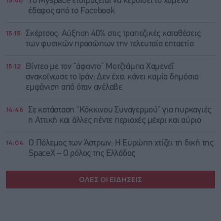
15:40
Το Myspace ετοιμάζεται να κερδίσει το χαμένο
έδαφος από το Facebook
15:15
Σκέρτσος: Αύξηση 40% στις τραπεζικές καταθέσεις
των φυσικών προσώπων την τελευταία επταετία
15:12
Βίντεο με τον “άφαντο” Μοτζτάμπα Χαμενεΐ
ανακοίνωσε το Ιράν: Δεν έχει κάνει καμία δημόσια
εμφάνιση από όταν ανέλαβε
14:46
Σε κατάσταση “Κόκκινου Συναγερμού” για πυρκαγιές
η Αττική και άλλες πέντε περιοχές μέχρι και αύριο
14:04
Ο Πόλεμος των Άστρων: Η Ευρώπη χτίζει τη δική της
SpaceX – Ο ρόλος της Ελλάδας
ΟΛΕΣ ΟΙ ΕΙΔΗΣΕΙΣ