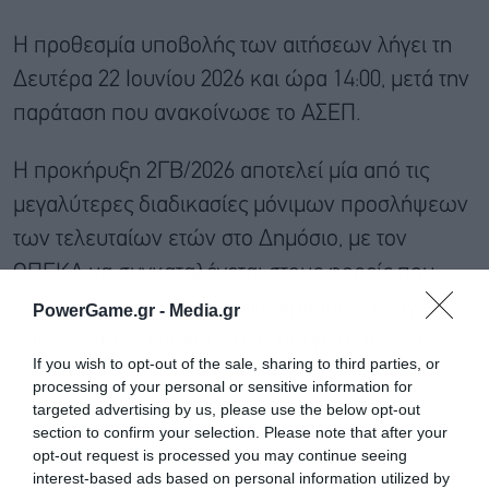
Η προθεσμία υποβολής των αιτήσεων λήγει τη
Δευτέρα 22 Ιουνίου 2026 και ώρα 14:00, μετά την
παράταση που ανακοίνωσε το ΑΣΕΠ.
Η προκήρυξη 2ΓΒ/2026 αποτελεί μία από τις
μεγαλύτερες διαδικασίες μόνιμων προσλήψεων
των τελευταίων ετών στο Δημόσιο, με τον
ΟΠΕΚΑ να συγκαταλέγεται στους φορείς που
ενισχύονται για την κάλυψη κρίσιμων αναγκών
PowerGame.gr -
Media.gr
κοινωνικής πολιτικής και εξυπηρέτησης των
If you wish to opt-out of the sale, sharing to third parties, or
πολιτών.
processing of your personal or sensitive information for
targeted advertising by us, please use the below opt-out
section to confirm your selection. Please note that after your
opt-out request is processed you may continue seeing
interest-based ads based on personal information utilized by