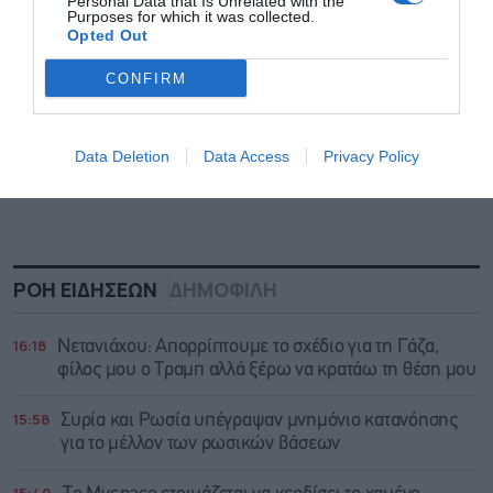
Personal Data that Is Unrelated with the
Purposes for which it was collected.
Opted Out
CONFIRM
Data Deletion
Data Access
Privacy Policy
ΡΟΗ ΕΙΔΗΣΕΩΝ
ΔΗΜΟΦΙΛΗ
16:18
Νετανιάχου: Απορρίπτουμε το σχέδιο για τη Γάζα,
φίλος μου ο Τραμπ αλλά ξέρω να κρατάω τη θέση μου
15:58
Συρία και Ρωσία υπέγραψαν μνημόνιο κατανόησης
για το μέλλον των ρωσικών βάσεων