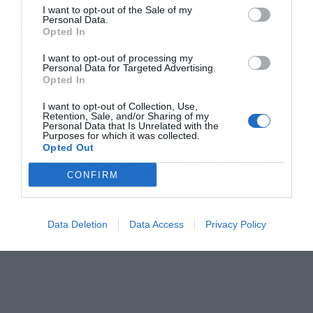
Αποδέχομαι τους
όρους χρήσης
*
I want to opt-out of the Sale of my
και την πολιτική απορρήτου
Personal Data.
23:08
Πασινιάν (Αρμενία): Προτεραιότητα η ΕΑΟΕ, σε
Opted In
δεύτερη φάση η ΕΕ
Εγγραφή
I want to opt-out of processing my
Personal Data for Targeted Advertising.
23:00
Η φον ντερ Λάιεν χαιρετίζει τις νέες αμερικανικές
Opted In
κυρώσεις στη Ρωσία
I want to opt-out of Collection, Use,
Retention, Sale, and/or Sharing of my
22:45
Στη Σερβία ο Ζελένσκι: Κρίσιμη συνάντηση με τον
Personal Data that Is Unrelated with the
Purposes for which it was collected.
Βούτσιτς
Opted Out
22:32
Amazon: Πώς χτίζει κρυφά data center αξίας 2 δισ.
CONFIRM
ΟΛΕΣ ΟΙ ΕΙΔΗΣΕΙΣ
Data Deletion
Data Access
Privacy Policy