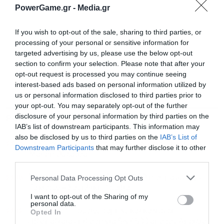
PowerGame.gr -
Media.gr
If you wish to opt-out of the sale, sharing to third parties, or
processing of your personal or sensitive information for
targeted advertising by us, please use the below opt-out
section to confirm your selection. Please note that after your
opt-out request is processed you may continue seeing
interest-based ads based on personal information utilized by
us or personal information disclosed to third parties prior to
your opt-out. You may separately opt-out of the further
disclosure of your personal information by third parties on the
ΡΟΗ ΕΙΔΗΣΕΩΝ
ΔΗΜΟΦΙΛΗ
IAB’s list of downstream participants. This information may
also be disclosed by us to third parties on the
IAB’s List of
Εγγραφή στο
23:25
Επίθεση με drone σε τουρκικό φορτηγό πλοίο στη
Downstream Participants
that may further disclose it to other
newsletter
Μαύρη Θάλασσα
third parties.
23:18
Τουρκία: Δεν παραβιάζει το ΝΑΤΟ η συμφωνία με
Personal Data Processing Opt Outs
Πακιστάν – Σαουδική Αραβία
I want to opt-out of the Sharing of my
personal data.
23:12
Wall Street: Πράσινο ταμπλό και καλύτερη
Opted In
εβδομαδιαία επίδοση για S&P 500 από τον Απρίλιο