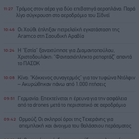
11:27
Τρόμος στον αέρα για δύο επιβατηγά αεροπλάνα: Παρά
λίγο σύγκρουση στο αεροδρόμιο του Σίδνεϊ
10:46
Οι Χούθι έπληξαν πετρελαϊκή εγκατάσταση της
Aramco στη Σαουδική Αραβία
10:24
Η “Εστία” ξαναχτύπησε για Διαμαντοπούλου,
Χριστοδουλάκη: “Φαντασιόπληκτο ρεπορτάζ” απαντά
το ΠΑΣΟΚ
10:08
Κίνα: “Κόκκινος συναγερμός” για τον τυφώνα Ντόλφιν
– Ακυρώθηκαν πάνω από 1.000 πτήσεις
09:51
Γερμανία: Επεκτείνεται η έρευνα για την ασφάλεια
από τα drones μετά το περιστατικό σε αεροδρόμιο
09:42
Ορμούζ: Οι σκληροί όροι της Τεχεράνης για
απεμπλοκή και άνοιγμα του θαλάσσιου περάσματος