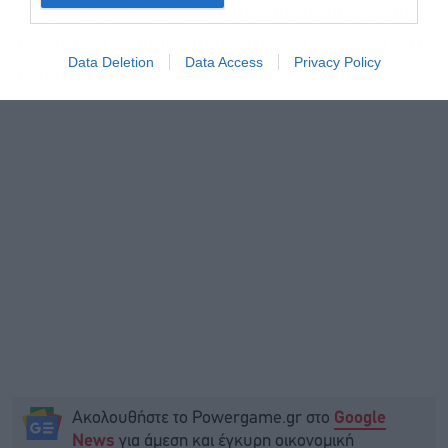
εκεί εξαντλείται και η χρηστικότητά τους. Τόσο
σκληρά πληρώσαμε τη διχόνοια, τη διαίρεση, τη
Data Deletion
Data Access
Privacy Policy
σύγκρουση και ακόμη μυαλό δεν βάλαμε;
Ακολουθήστε το Powergame.gr στο
Google
για άμεση και έγκυρη οικονομική
News