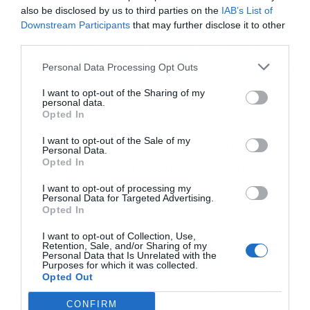
also be disclosed by us to third parties on the
IAB’s List of
Μέχρι εμείς οι ίδιοι να πιστέψουμε σ’ αυτά που
Downstream Participants
that may further disclose it to other
third parties.
διατυμπανίζουμε στους πολίτες, η ΑΜΘ θα
παραμένει από τις φτωχότερες, από τις λιγότερο
Personal Data Processing Opt Outs
αναπτυγμένες περιοχές της χώρας, εξαιτίας της
I want to opt-out of the Sharing of my
personal data.
δικής μας ανεπάρκειας και αδιαφορίας.
Opted In
I want to opt-out of the Sale of my
Η δημιουργία προσδοκιών ανάκαμψης χωρίς
Personal Data.
Opted In
στρατηγικό σχεδιασμό, χωρίς ξεκάθαρη
I want to opt-out of processing my
στόχευση, χωρίς δεσμεύσεις, κυρίως χωρίς
Personal Data for Targeted Advertising.
Opted In
συμπερίληψη μιας ολόκληρης περιοχής που
στενάζει από ανέχεια, απομόνωση, έλλειψη
I want to opt-out of Collection, Use,
Retention, Sale, and/or Sharing of my
βασικών υποδομών, μπορεί να είναι αμφίβολης
Personal Data that Is Unrelated with the
Purposes for which it was collected.
αποτελεσματικότητας εργαλείο για τις κομματικές
Opted Out
επισκέψεις μέχρι τις επόμενες εκλογές, αλλά
CONFIRM