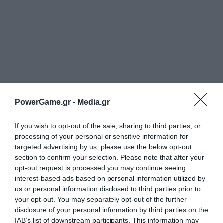
PowerGame.gr -
Media.gr
Και ποιον θα πείσουμε, ότι η ελληνική πολιτεία
σκύβει, έστω με χρονοκαθυστέρηση δεκαετιών,
If you wish to opt-out of the sale, sharing to third parties, or
processing of your personal or sensitive information for
πάνω στην ανάγκη για πολυεπίπεδη ανάπτυξη
targeted advertising by us, please use the below opt-out
της ακριτικής περιοχής, όταν οι ίδιοι δεν
section to confirm your selection. Please note that after your
καταφέρνουμε να ξεπεράσουμε τις κομματικές
opt-out request is processed you may continue seeing
interest-based ads based on personal information utilized by
τακτικές του περασμένου αιώνα; Πώς όταν
us or personal information disclosed to third parties prior to
ευαγγελιζόμαστε ανάπτυξη δια του
your opt-out. You may separately opt-out of the further
disclosure of your personal information by third parties on the
ακρωτηριασμού;
IAB’s list of downstream participants. This information may