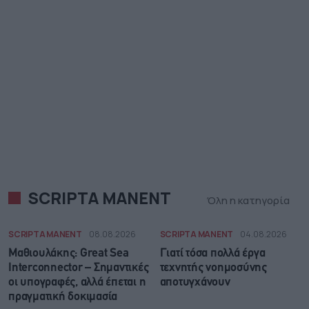
SCRIPTA MANENT
Όλη η κατηγορία
SCRIPTA MANENT
08.08.2026
SCRIPTA MANENT
04.08.2026
Μαθιουλάκης: Great Sea
Γιατί τόσα πολλά έργα
Interconnector – Σημαντικές
τεχνητής νοημοσύνης
οι υπογραφές, αλλά έπεται η
αποτυγχάνουν
πραγματική δοκιμασία