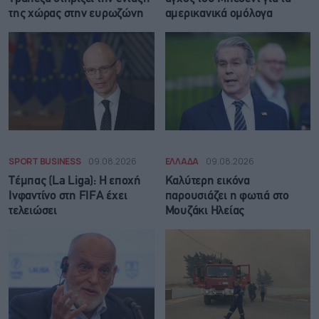
της χώρας στην ευρωζώνη
αμερικανικά ομόλογα
SPORT BUSINESS
09.08.2026
ΕΛΛΑΔΑ
09.08.2026
Τέμπας (La Liga): Η εποχή
Καλύτερη εικόνα
Ινφαντίνο στη FIFA έχει
παρουσιάζει η φωτιά στο
τελειώσει
Μουζάκι Ηλείας