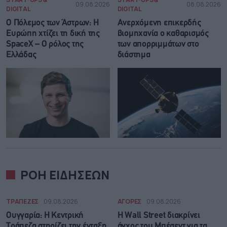
09.08.2026
08.08.2026
DIGITAL
DIGITAL
Ο Πόλεμος των Άστρων: Η
Ανερχόμενη επικερδής
Ευρώπη χτίζει τη δική της
βιομηχανία ο καθαρισμός
SpaceX – Ο ρόλος της
των απορριμμάτων στο
Ελλάδας
διάστημα
ΡΟΗ ΕΙΔΗΣΕΩΝ
ΤΡΑΠΕΖΕΣ
09.08.2026
ΑΓΟΡΕΣ
09.08.2026
Ουγγαρία: Η Κεντρική
Η Wall Street διακρίνει
Τράπεζα στηρίζει την ένταξη
άγχος του Μπέσεντ για τα