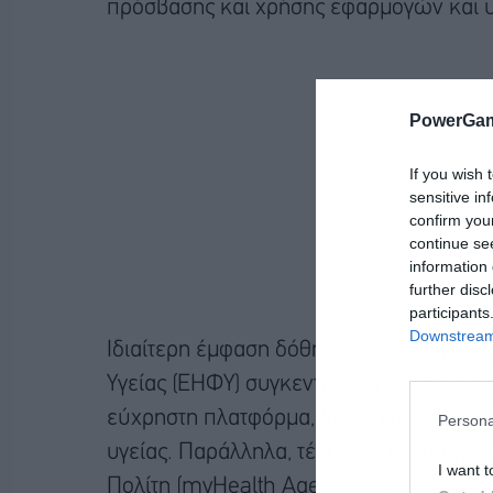
πρόσβασης και χρήσης εφαρμογών και 
PowerGam
If you wish 
sensitive in
confirm you
continue se
information 
further disc
participants
Downstream 
Ιδιαίτερη έμφαση δόθηκε και στην ψηφι
Υγείας (ΕΗΦΥ) συγκεντρώνει τα ιατρικά 
εύχρηστη πλατφόρμα, διευκολύνοντας τό
Persona
υγείας. Παράλληλα, τέθηκαν σε παραγωγ
I want t
Πολίτη (myHealth Agent) και ο Ψηφιακός