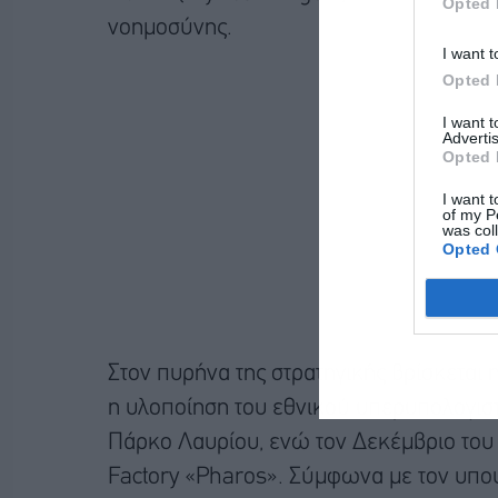
Opted 
νοημοσύνης.
I want t
Opted 
I want 
Advertis
Opted 
I want t
of my P
was col
Opted 
Στον πυρήνα της στρατηγικής βρίσκεται 
η υλοποίηση του εθνικού υπερυπολογισ
Πάρκο Λαυρίου, ενώ τον Δεκέμβριο του 2
Factory «Pharos». Σύμφωνα με τον υπουρ