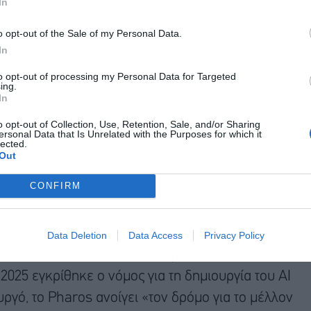
In
o opt-out of the Sale of my Personal Data.
In
to opt-out of processing my Personal Data for Targeted
ing.
In
o opt-out of Collection, Use, Retention, Sale, and/or Sharing
ersonal Data that Is Unrelated with the Purposes for which it
lected.
Out
CONFIRM
η Τεχνητή Νοημοσύνη. Την άνοιξη του 2026 ξεκινά
Data Deletion
Data Access
Privacy Policy
τή «ΔΑΙΔΑΛΟΣ» στο Τεχνολογικό Πολιτιστικό
025 εγκρίθηκε ο νόμος για τη δημιουργία του AI
γό, το Pharos ανοίγει «τον δρόμο για το μέλλον