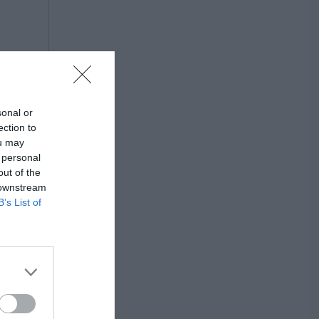
sonal or
ection to
ou may
 personal
out of the
 downstream
B’s List of