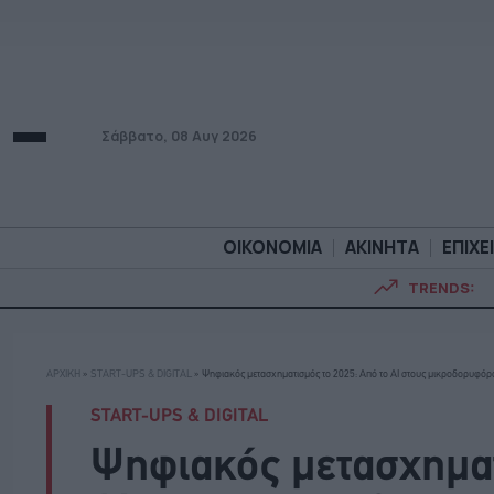
Σάββατο, 08 Αυγ 2026
ΟΙΚΟΝΟΜΙΑ
ΑΚΙΝΗΤΑ
ΕΠΙΧΕ
TRENDS:
ΟΙΚΟΝΟΜΙΑ
ΑΚΙΝΗΤ
ΑΡΧΙΚΗ
»
START-UPS & DIGITAL
»
Ψηφιακός μετασχηματισμός το 2025: Από το AI στους μικροδορυφόρ
START-UPS & DIGITAL
Ψηφιακός μετασχηματ