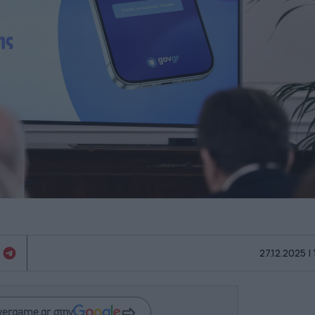
27.12.2025 |
wergame.gr στην