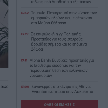
το Ψηφιακό Αποθετήριο εξετάσεων
13:52
Τουρκία: Περιορισμοί στην κίνηση των
εμπορικών πλοίων που εισέρχονται
στη Μαύρη Θάλασσα
13:27
Σε επιφυλακή η γγ Πολιτικής
Προστασίας για τους ισχυρούς
βοριάδες σήμερα και τα επόμενα
24ωρα
13:11
Alpha Bank: Ευνοϊκές προοπτικές για
το διαθέσιμο εισόδημα και την
περιουσιακή θέση των ελληνικών
νοικοκυριών
13:00
 19:40
Συναγερμός στο κέντρο της Αθήνας:
Εντοπίστηκε πτώμα στον Λυκαβηττό
ΟΛΕΣ ΟΙ ΕΙΔΗΣΕΙΣ