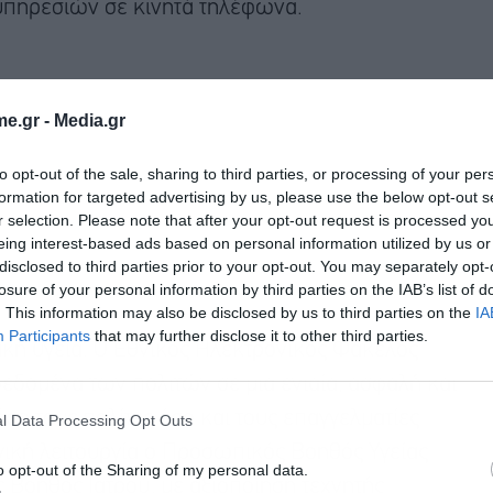
υπηρεσιών σε κινητά τηλέφωνα.
e.gr -
Media.gr
to opt-out of the sale, sharing to third parties, or processing of your per
formation for targeted advertising by us, please use the below opt-out s
r selection. Please note that after your opt-out request is processed y
eing interest-based ads based on personal information utilized by us or
disclosed to third parties prior to your opt-out. You may separately opt-
losure of your personal information by third parties on the IAB’s list of
. This information may also be disclosed by us to third parties on the
IA
Participants
that may further disclose it to other third parties.
ακή υγεία. Ο Εθνικός Ηλεκτρονικός Φάκελος
δεδομένα των πολιτών σε μια ενιαία, ασφαλή και
σο τους πολίτες όσο και τους επαγγελματίες
l Data Processing Opt Outs
ική λειτουργία ο Προσωπικός Βοηθός Υγείας
o opt-out of the Sharing of my personal data.
 Βοηθός Ιατρού, με αξιοποίηση τεχνητής