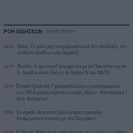
ΡΟΗ ΕΙΔΗΣΕΩΝ
ΔΗΜΟΦΙΛΗ
22:54
Βανς: Το Ιράν μας ενημέρωσε πως δεν σχεδιάζει την
επιβολή διοδίων στο Ορμούζ
22:37
Φιντάν: Η αμυντική συμφωνία με το Πακιστάν και τη
Σ. Αραβία είναι ίδια με τo Άρθρο 5 του ΝΑΤΟ
22:16
Ένταση ξανά στη Γροιλανδία λόγω προετοιμασιών
των ΗΠΑ για γεωτρήσεις χωρίς άδεια – Κοιτάσματα 1
τρισ. δολαρίων
21:50
Συντριβή drone στη Βουλγαρία προκαλεί
διπλωματική ένταση με την Ουκρανία
21:34
Ο δήμος Αθηναίων ανακοίνωσε πως κλείνει ο λόφος