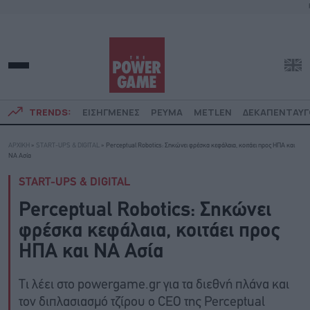
TRENDS:
ΕΙΣΗΓΜΕΝΕΣ
ΡΕΥΜΑ
METLEN
ΔΕΚΑΠΕΝΤΑΥ
ΑΡΧΙΚΗ
»
START-UPS & DIGITAL
»
Perceptual Robotics: Σηκώνει φρέσκα κεφάλαια, κοιτάει προς ΗΠΑ και
ΝΑ Ασία
START-UPS & DIGITAL
Perceptual Robotics: Σηκώνει
φρέσκα κεφάλαια, κοιτάει προς
ΗΠΑ και ΝΑ Ασία
Τι λέει στο powergame.gr για τα διεθνή πλάνα και
τον διπλασιασμό τζίρου ο CEO της Perceptual