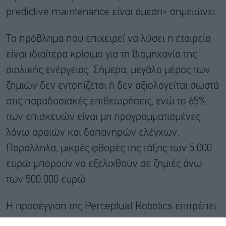
predictive maintenance είναι άμεση» σημειώνει.
Το πρόβλημα που επιχειρεί να λύσει η εταιρεία
είναι ιδιαίτερα κρίσιμο για τη βιομηχανία της
αιολικής ενέργειας. Σήμερα, μεγάλο μέρος των
ζημιών δεν εντοπίζεται ή δεν αξιολογείται σωστά
στις παραδοσιακές επιθεωρήσεις, ενώ το 65%
των επισκευών είναι μη προγραμματισμένες
λόγω αραιών και δαπανηρών ελέγχων.
Παράλληλα, μικρές φθορές της τάξης των 5.000
ευρώ μπορούν να εξελιχθούν σε ζημιές άνω
των 500.000 ευρώ.
Η προσέγγιση της Perceptual Robotics επιτρέπει
συχνότερους και αυτοματοποιημένους ελέγχους,