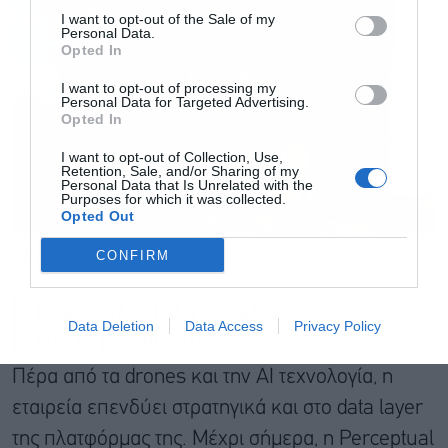
I want to opt-out of the Sale of my
Personal Data.
Αποδέχομαι τους
όρους χρήσης
*
Opted In
και την πολιτική απορρήτου
I want to opt-out of processing my
Personal Data for Targeted Advertising.
Εγγραφή
Opted In
I want to opt-out of Collection, Use,
Retention, Sale, and/or Sharing of my
Personal Data that Is Unrelated with the
Purposes for which it was collected.
Opted Out
CONFIRM
Perceptual Robotics © Perceptual Robotics
Το μεγάλο data asset και ο στόχος
Data Deletion
Data Access
Privacy Policy
της κερδοφορίας
Πέρα από τα drones και την AI τεχνολογία, η
εταιρεία επενδύει στρατηγικά και στο data layer
της πλατφόρμας της. Μέχρι σήμερα, η Perceptual