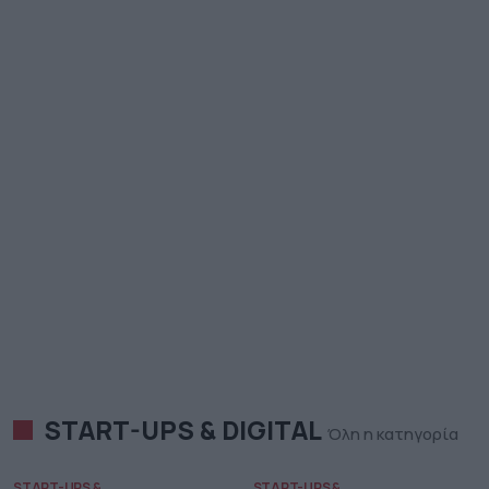
START-UPS & DIGITAL
Όλη η κατηγορία
START-UPS &
START-UPS &