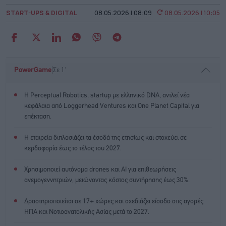
START-UPS & DIGITAL
08.05.2026 | 08:09
08.05.2026 | 10:05
|
PowerGame
Σε 1'
Η Perceptual Robotics, startup με ελληνικό DNA, αντλεί νέα
κεφάλαια από Loggerhead Ventures και One Planet Capital για
επέκταση.
Η εταιρεία διπλασιάζει τα έσοδά της ετησίως και στοχεύει σε
κερδοφορία έως το τέλος του 2027.
Χρησιμοποιεί αυτόνομα drones και AI για επιθεωρήσεις
ανεμογεννητριών, μειώνοντας κόστος συντήρησης έως 30%.
Δραστηριοποιείται σε 17+ χώρες και σχεδιάζει είσοδο στις αγορές
ΗΠΑ και Νοτιοανατολικής Ασίας μετά το 2027.