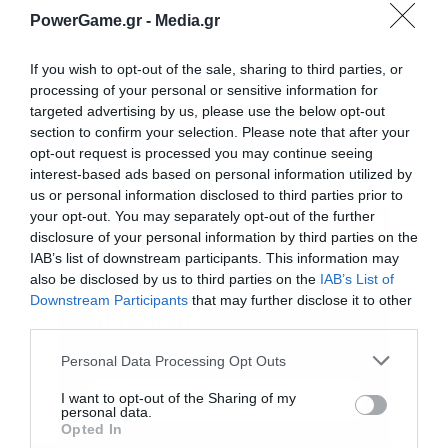
PowerGame.gr -
Media.gr
οδηγώντας σε έως και 30% μείωση του
συνολικού κόστους συντήρησης και έως 50%
If you wish to opt-out of the sale, sharing to third parties, or
μείωση του κόστους επιθεώρησης, ενώ
processing of your personal or sensitive information for
targeted advertising by us, please use the below opt-out
παράλληλα βελτιώνεται η ασφάλεια και
section to confirm your selection. Please note that after your
επιταχύνεται η λήψη αποφάσεων.
opt-out request is processed you may continue seeing
interest-based ads based on personal information utilized by
us or personal information disclosed to third parties prior to
your opt-out. You may separately opt-out of the further
disclosure of your personal information by third parties on the
IAB’s list of downstream participants. This information may
also be disclosed by us to third parties on the
IAB’s List of
Downstream Participants
that may further disclose it to other
third parties.
Εγγραφή στο
newsletter
Personal Data Processing Opt Outs
I want to opt-out of the Sharing of my
personal data.
Opted In