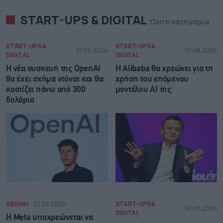
START-UPS & DIGITAL
Όλη η κατηγορία
START-UPS &
START-UPS &
07.08.2026
07.08.2026
DIGITAL
DIGITAL
Η νέα συσκευή της OpenAI
Η Alibaba θα χρεώνει για τη
θα έχει σχήμα ντόνατ και θα
χρήση του επόμενου
κοστίζει πάνω από 300
μοντέλου AI της
δολάρια
ΔΙΕΘΝΗ
07.08.2026
START-UPS &
07.08.2026
DIGITAL
Η Meta υποχρεώνεται να