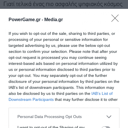
Γιατί τελικά ένας πιο ασφαλής ψηφιακός κόσμος
δεν χτίζεται με φόβο και περιορισμούς, αλλά με
PowerGame.gr -
Media.gr
γνώση, υποστήριξη και σωστά εργαλεία. Και η
ψηφιακή ευημερία των νέων είναι μια υπόθεση
If you wish to opt-out of the sale, sharing to third parties, or
processing of your personal or sensitive information for
που αφορά όλους: οικογένειες, σχολεία,
targeted advertising by us, please use the below opt-out
οργανισμούς και εταιρείες τεχνολογίας.
section to confirm your selection. Please note that after your
opt-out request is processed you may continue seeing
interest-based ads based on personal information utilized by
Το μέλλον της ψηφιακής ζωής δεν είναι να
us or personal information disclosed to third parties prior to
είμαστε λιγότερο συνδεδεμένοι. Είναι να είμαστε
your opt-out. You may separately opt-out of the further
πιο προστατευμένοι, πιο ενημερωμένοι και πιο
disclosure of your personal information by third parties on the
IAB’s list of downstream participants. This information may
ισορροπημένοι.
also be disclosed by us to third parties on the
IAB’s List of
Downstream Participants
that may further disclose it to other
Για περισσότερες πληροφορίες αλλά και για να
third parties.
κατεβάσετε την εφαρμογή επισκεφτείτε το
Personal Data Processing Opt Outs
https://www.vodafone.gr/idryma-
I want to opt-out of the Sharing of my