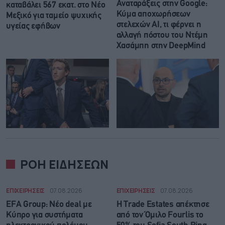
Αναταράξεις στην Google:
καταβάλει 567 εκατ. στο Νέο
Κύμα αποχωρήσεων
Μεξικό για ταμείο ψυχικής
στελεχών AI, τι φέρνει η
υγείας εφήβων
αλλαγή πόστου του Ντέμη
Χασάμπη στην DeepMind
ΡΟΗ ΕΙΔΗΣΕΩΝ
ΕΠΙΧΕΙΡΗΣΕΙΣ
07.08.2026
ΕΠΙΧΕΙΡΗΣΕΙΣ
07.08.2026
EFA Group: Νέο deal με
Η Trade Εstates απέκτησε
Κύπρο για συστήματα
από τον Όμιλο Fourlis το