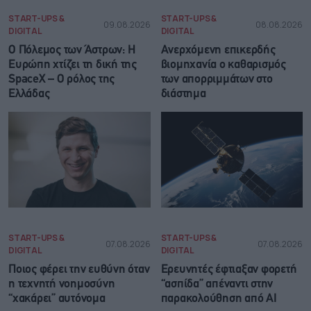
START-UPS &
START-UPS &
09.08.2026
08.08.2026
DIGITAL
DIGITAL
Ο Πόλεμος των Άστρων: Η
Ανερχόμενη επικερδής
Ευρώπη χτίζει τη δική της
βιομηχανία ο καθαρισμός
SpaceX – Ο ρόλος της
των απορριμμάτων στο
Ελλάδας
διάστημα
START-UPS &
START-UPS &
07.08.2026
07.08.2026
DIGITAL
DIGITAL
Ποιος φέρει την ευθύνη όταν
Ερευνητές έφτιαξαν φορετή
η τεχνητή νοημοσύνη
“ασπίδα” απέναντι στην
“χακάρει” αυτόνομα
παρακολούθηση από AI