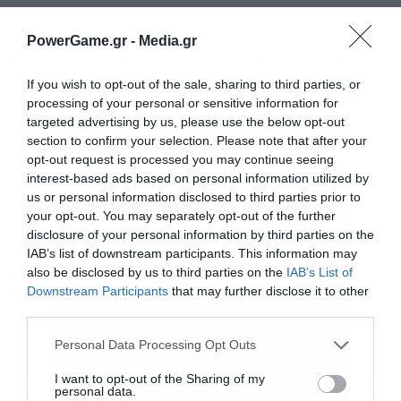
Είτε θέλετε να κατανοήσετε έννοιες της
PowerGame.gr -
Media.gr
αστροφυσικής είτε να οπτικοποιήσετε τον τρόπο
If you wish to opt-out of the sale, sharing to third parties, or
λειτουργίας του ρολογιού σας, η Αναζήτηση
processing of your personal or sensitive information for
μπορεί να σχεδιάσει προσαρμοσμένες διατάξεις,
targeted advertising by us, please use the below opt-out
section to confirm your selection. Please note that after your
συγκεντρώνοντας στοιχεία (όπως διαδραστικά
opt-out request is processed you may continue seeing
οπτικά στοιχεία, πίνακες, γραφήματα ή
interest-based ads based on personal information utilized by
προσομοιώσεις) σε πραγματικό χρόνο. Αυτές οι
us or personal information disclosed to third parties prior to
your opt-out. You may separately opt-out of the further
δυνατότητες παραγωγής δυναμικού
disclosure of your personal information by third parties on the
περιβάλλοντος (generative UI) θα γίνουν
IAB’s list of downstream participants. This information may
also be disclosed by us to third parties on the
IAB’s List of
διαθέσιμες για όλους στην Αναζήτηση αυτό το
Downstream Participants
that may further disclose it to other
καλοκαίρι, εντελώς δωρεάν.
third parties.
Εγγραφή στο
newsletter
Personal Data Processing Opt Outs
Συχνά, όμως, δεν κάνει κανείς μεμονωμένες
I want to opt-out of the Sharing of my
ερωτήσεις — έχει μια εργασία σε εξέλιξη για την
personal data.