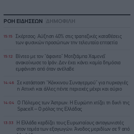
ΡΟΗ ΕΙΔΗΣΕΩΝ
ΔΗΜΟΦΙΛΗ
15:15
Σκέρτσος: Αύξηση 40% στις τραπεζικές καταθέσεις
των φυσικών προσώπων την τελευταία επταετία
15:12
Βίντεο με τον “άφαντο” Μοτζτάμπα Χαμενεΐ
ανακοίνωσε το Ιράν: Δεν έχει κάνει καμία δημόσια
εμφάνιση από όταν ανέλαβε
14:46
Σε κατάσταση “Κόκκινου Συναγερμού” για πυρκαγιές
η Αττική και άλλες πέντε περιοχές μέχρι και αύριο
14:04
Ο Πόλεμος των Άστρων: Η Ευρώπη χτίζει τη δική της
SpaceX – Ο ρόλος της Ελλάδας
13:33
Η Ελλάδα κερδίζει τους Ευρωπαίους ανταγωνιστές
στον τομέα των εξαγωγών: Άνοδος μεριδίων σε 9 από