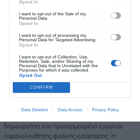
Opted In
οποία κάνει αναζητήσεις ξανά και ξανά, όπως
είναι ο σχεδιασμός του γάμου του ή η διαχείριση
I want to opt-out of the Sale of my
Personal Data.
μιας μετακόμισης. Η Αναζήτηση δημιουργεί
Αποδέχομαι τους
όρους χρήσης
*
Opted In
και την πολιτική απορρήτου
πλέον προσαρμοσμένους πίνακες ελέγχου ή
I want to opt-out of processing my
Personal Data for Targeted Advertising.
εργαλεία παρακολούθησης στα οποία μπορείτε
Εγγραφή
Opted In
να ανατρέχετε συνεχώς και να τα εξελίσσετε.
I want to opt-out of Collection, Use,
Retention, Sale, and/or Sharing of my
Κάτι σαν μικρές, προσωπικές εφαρμογές
Personal Data that Is Unrelated with the
Purposes for which it was collected.
φτιαγμένες αποκλειστικά για τις δικές σας
Opted Out
ανάγκες.
CONFIRM
Ας υποθέσουμε, για παράδειγμα, ότι θέλει κανείς
να ξεκινήσει μια νέα ρουτίνα υγείας και ευεξίας.
Data Deletion
Data Access
Privacy Policy
Μπορεί να ζητήσει από την Αναζήτηση να
δημιουργήσει ένα προσαρμοσμένο εργαλείο
παρακολούθησης φυσικής κατάστασης. Η