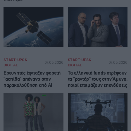
START-UPS &
START-UPS &
07.08.2026
07.08.2026
DIGITAL
DIGITAL
Ερευνητές έφτιαξαν φορετή
Τα ελληνικά funds στρέφουν
“ασπίδα” απέναντι στην
τα “ραντάρ” τους στην Άμυνα,
παρακολούθηση από AI
ποιοί ετοιμάζουν επενδύσεις