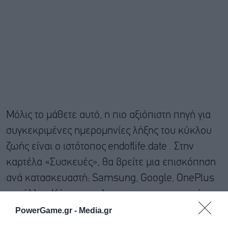
Μόλις το μάθετε αυτό, η πιο αξιόπιστη πηγή για
συγκεκριμένες ημερομηνίες λήξης του κύκλου
ζωής είναι ο ιστότοπος
endoflife.date
. Στην
καρτέλα «Συσκευές», θα βρείτε μια επισκόπηση
ανά κατασκευαστή: Samsung, Google, OnePlus
και άλλοι. Κάνοντας κλικ στον κατασκευαστή,
εμφανίζεται ένας πίνακας που παραθέτει όλα τα
PowerGame.gr -
Media.gr
μοντέλα με την ακριβή ημερομηνία από την