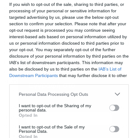
If you wish to opt-out of the sale, sharing to third parties, or
οποία δεν θα παρέχονται πλέον ενημερώσεις
processing of your personal or sensitive information for
ασφαλείας.
targeted advertising by us, please use the below opt-out
section to confirm your selection. Please note that after your
opt-out request is processed you may continue seeing
Εναλλακτικά, μπορείτε να αναζητήσετε στο
interest-based ads based on personal information utilized by
διαδίκτυο το μοντέλο σας, μαζί με τον όρο «λήξη
us or personal information disclosed to third parties prior to
your opt-out. You may separately opt-out of the further
υποστήριξης λογισμικού» ή «εγγύηση
disclosure of your personal information by third parties on the
ενημέρωσης». Για παράδειγμα, «λήξη
IAB’s list of downstream participants. This information may
also be disclosed by us to third parties on the
IAB’s List of
υποστήριξης για το Samsung Galaxy S26» ή
Downstream Participants
that may further disclose it to other
«ενημερώσεις λογισμικού Pixel 8 Pro μέχρι
third parties.
Εγγραφή στο
πότε».
newsletter
Personal Data Processing Opt Outs
I want to opt-out of the Sharing of my
Ή, ως γενικό οδηγό, ελέγξτε τις ρυθμίσεις του
personal data.
Opted In
τηλεφώνου σας για την ημερομηνία της
τελευταίας ενημέρωσης κώδικα ασφαλείας. Στις
I want to opt-out of the Sale of my
Personal Data.
περισσότερες συσκευές Android, θα βρείτε
Αποδέχομαι τους
όρους χρήσης
*
Opted In