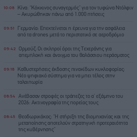
10:08
Κίνα: “Κόκκινος συναγερμός” για τον τυφώνα Ντόλφιν
– Ακυρώθηκαν πάνω από 1.000 πτήσεις
09:51
Γερμανία: Επεκτείνεται η έρευνα για την ασφάλεια
από τα drones μετά το περιστατικό σε αεροδρόμιο
09:42
Ορμούζ: Οι σκληροί όροι της Τεχεράνης για
απεμπλοκή και άνοιγμα του θαλάσσιου περάσματος
09:18
Καθυστερήσεις έκδοσης πινακίδων κυκλοφορίας:
Νέο ψηφιακό σύστημα για να μπει τέλος στην
ταλαιπωρία
08:54
Ανέβασαν στροφές οι τράπεζες το α’ εξάμηνο του
2026: Ακτινογραφία της πορείας τους
08:45
Θεοδωρικάκος: “Η στήριξη της βιομηχανίας και της
μεταποίησης αποτελούν στρατηγική προτεραιότητα
της κυβέρνησης”