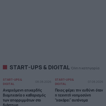
START-UPS & DIGITAL
Όλη η κατηγορία
START-UPS &
START-UPS &
08.08.2026
07.08.2026
DIGITAL
DIGITAL
Ανερχόμενη επικερδής
Ποιος φέρει την ευθύνη όταν
βιομηχανία ο καθαρισμός
η τεχνητή νοημοσύνη
των απορριμμάτων στο
“χακάρει” αυτόνομα
διάστημα