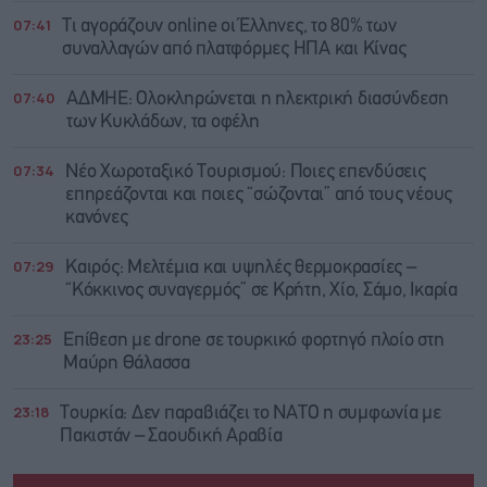
07:41
Τι αγοράζουν online οι Έλληνες, το 80% των
συναλλαγών από πλατφόρμες ΗΠΑ και Κίνας
07:40
ΑΔΜΗΕ: Ολοκληρώνεται η ηλεκτρική διασύνδεση
των Κυκλάδων, τα οφέλη
07:34
Νέο Χωροταξικό Τουρισμού: Ποιες επενδύσεις
επηρεάζονται και ποιες “σώζονται” από τους νέους
κανόνες
07:29
Καιρός: Μελτέμια και υψηλές θερμοκρασίες –
“Κόκκινος συναγερμός” σε Κρήτη, Χίο, Σάμο, Ικαρία
23:25
Επίθεση με drone σε τουρκικό φορτηγό πλοίο στη
Μαύρη Θάλασσα
23:18
Τουρκία: Δεν παραβιάζει το ΝΑΤΟ η συμφωνία με
Πακιστάν – Σαουδική Αραβία