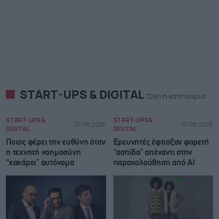
START-UPS & DIGITAL
Όλη η κατηγορία
START-UPS &
START-UPS &
07.08.2026
07.08.2026
DIGITAL
DIGITAL
Ποιος φέρει την ευθύνη όταν
Ερευνητές έφτιαξαν φορετή
η τεχνητή νοημοσύνη
“ασπίδα” απέναντι στην
“χακάρει” αυτόνομα
παρακολούθηση από AI