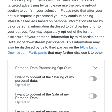
processing of your personal or sensitive information for
targeted advertising by us, please use the below opt-out
Courier Center, η οποία με την υπηρεσία Clever
section to confirm your selection. Please note that after your
Point δίνει τη δυνατότητα στον καταναλωτή να
opt-out request is processed you may continue seeing
interest-based ads based on personal information utilized by
μην περιμένει να έρθει το δέμα στον χώρο του,
us or personal information disclosed to third parties prior to
αλλά να το παραλαμβάνει όποτε τον εξυπηρετεί.
your opt-out. You may separately opt-out of the further
disclosure of your personal information by third parties on the
IAB’s list of downstream participants. This information may
also be disclosed by us to third parties on the
IAB’s List of
Εγγραφή στο
Downstream Participants
that may further disclose it to other
newsletter
third parties.
Personal Data Processing Opt Outs
I want to opt-out of the Sharing of my
personal data.
Opted In
Αποδέχομαι τους
όρους χρήσης
*
I want to opt-out of the Sale of my
και την πολιτική απορρήτου
Personal Data.
Opted In
Εγγραφή
I want to opt-out of processing my