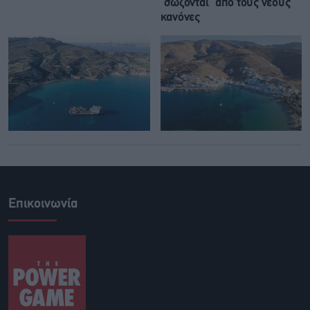
“σώζονται” από τους νέους
κανόνες
Επικοινωνία