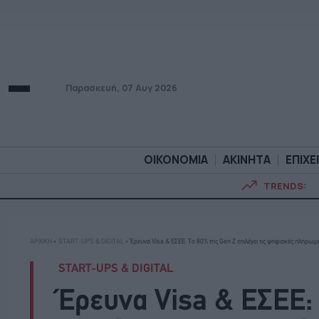
Παρασκευή, 07 Αυγ 2026
ΟΙΚΟΝΟΜΙΑ
ΑΚΙΝΗΤΑ
ΕΠΙΧΕ
TRENDS:
ΟΙΚΟΝΟΜΙΑ
ΑΚΙΝΗΤ
ΑΡΧΙΚΗ
»
START-UPS & DIGITAL
»
Έρευνα Visa & ΕΣΕΕ: Το 80% της Gen Z επιλέγει τις ψηφιακές πληρωμ
START-UPS & DIGITAL
Έρευνα Visa & ΕΣΕΕ: