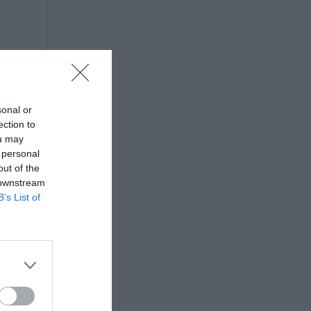
sonal or
ection to
ou may
 personal
out of the
 downstream
B’s List of