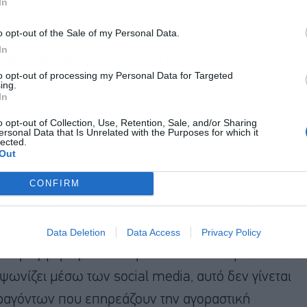
In
o opt-out of the Sale of my Personal Data.
In
για συναλλαγές άνω των 20 ευρώ:
Ενώ κάρτες
to opt-out of processing my Personal Data for Targeted
υ για συναλλαγές έως 20 ευρώ, οι ψηφιακές
ing.
In
 για ποσά από 21 ευρώ και άνω. Συγκεκριμένα,
o opt-out of Collection, Use, Retention, Sale, and/or Sharing
αξύ 21-50 ευρώ (έναντι 25% που προτιμά τα
ersonal Data that Is Unrelated with the Purposes for which it
lected.
εται στο 82% για τις αγορές μεταξύ 51–100 ευρώ
Out
υρώ.
CONFIRM
ομική έρευνα:
Η έρευνα υπογραμμίζει επίσης την
ρές από τη Gen Z, με το 28% των ερωτηθέντων να
Data Deletion
Data Access
Privacy Policy
σότερες φορές την εβδομάδα και το 42% μία ή δύο
 ψωνίζει μέσω των social media, αυτό δεν γίνεται
ραγόντων που επηρεάζουν την αγοραστική