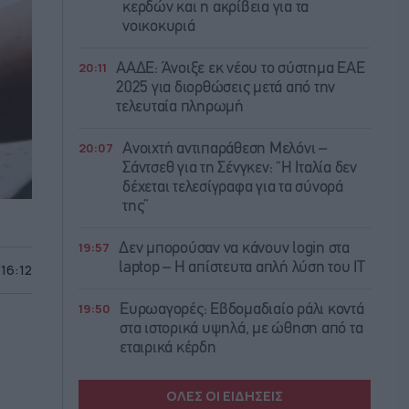
κερδών και η ακρίβεια για τα
νοικοκυριά
20:11
ΑΑΔΕ: Άνοιξε εκ νέου το σύστημα ΕΑΕ
2025 για διορθώσεις μετά από την
τελευταία πληρωμή
20:07
Ανοιχτή αντιπαράθεση Μελόνι –
Σάντσεθ για τη Σένγκεν: “Η Ιταλία δεν
δέχεται τελεσίγραφα για τα σύνορά
της”
19:57
Δεν μπορούσαν να κάνουν login στα
laptop – Η απίστευτα απλή λύση του IT
 16:12
19:50
Ευρωαγορές: Εβδομαδιαίο ράλι κοντά
στα ιστορικά υψηλά, με ώθηση από τα
εταιρικά κέρδη
ΟΛΕΣ ΟΙ ΕΙΔΗΣΕΙΣ