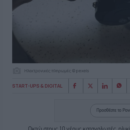
Ηλεκτρονικές πληρωμές © pexels
START-UPS & DIGITAL
Προσθέστε το Po
Οκτώ στους 10 νέους καταναλωτές, ηλικί