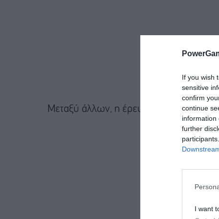
PowerGam
If you wish 
sensitive in
confirm you
continue se
Μεταξύ άλλων, η έρευνα αποκάλυψε:
information 
further disc
participants
Downstream 
Persona
I want t