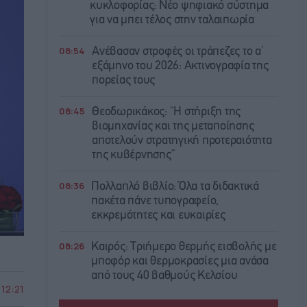
κυκλοφορίας: Νέο ψηφιακό σύστημα
για να μπει τέλος στην ταλαιπωρία
08:54
Ανέβασαν στροφές οι τράπεζες το α’
εξάμηνο του 2026: Ακτινογραφία της
πορείας τους
08:45
Θεοδωρικάκος: “Η στήριξη της
βιομηχανίας και της μεταποίησης
αποτελούν στρατηγική προτεραιότητα
της κυβέρνησης”
08:36
Πολλαπλό βιβλίο: Όλα τα διδακτικά
πακέτα πάνε τυπογραφείο,
εκκρεμότητες και ευκαιρίες
08:26
Καιρός: Τριήμερο θερμής εισβολής με
μποφόρ και θερμοκρασίες μια ανάσα
από τους 40 βαθμούς Κελσίου
 12:21