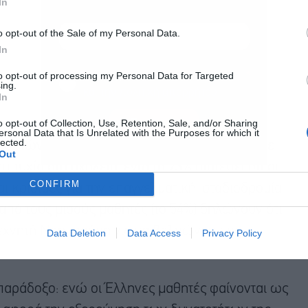
In
o opt-out of the Sale of my Personal Data.
In
Αποδέχομαι τους
όρους χρήσης
*
to opt-out of processing my Personal Data for Targeted
ing.
και την πολιτική απορρήτου
In
Εγγραφή
o opt-out of Collection, Use, Retention, Sale, and/or Sharing
ersonal Data that Is Unrelated with the Purposes for which it
lected.
αθητών στην Ελλάδα θεωρεί την πρόσβαση σε
Out
πιτυχία στο σχολείο, ενώ το 73% πιστεύει ότι οι
CONFIRM
ι κρίσιμες για την επαγγελματική σταδιοδρομία
 από τους μισούς μαθητές (το 54%) δηλώνουν ότι
χνητή Νοημοσύνη για να βελτιώνουν τις
Data Deletion
Data Access
Privacy Policy
 παράδοξο: ενώ οι Έλληνες μαθητές φαίνονται ως