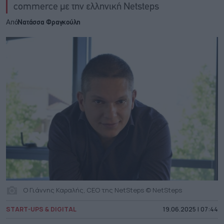
commerce με την ελληνική Netsteps
Από
Νατάσσα Φραγκούλη
Ο Γιάννης Καραλής, CEO της NetSteps © NetSteps
START-UPS & DIGITAL
19.06.2025 | 07:44