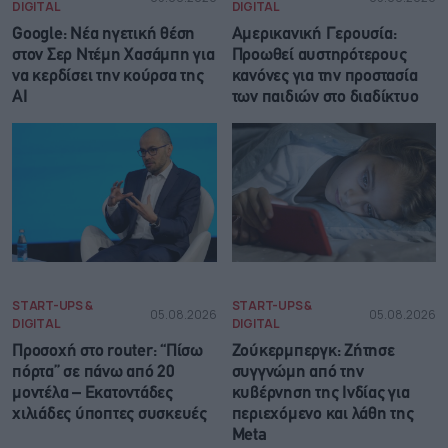
DIGITAL
DIGITAL
Google: Νέα ηγετική θέση
Αμερικανική Γερουσία:
στον Σερ Ντέμη Χασάμπη για
Προωθεί αυστηρότερους
να κερδίσει την κούρσα της
κανόνες για την προστασία
ΑΙ
των παιδιών στο διαδίκτυο
START-UPS &
START-UPS &
05.08.2026
05.08.2026
DIGITAL
DIGITAL
Προσοχή στο router: “Πίσω
Ζούκερμπεργκ: Zήτησε
πόρτα” σε πάνω από 20
συγγνώμη από την
μοντέλα – Eκατοντάδες
κυβέρνηση της Ινδίας για
χιλιάδες ύποπτες συσκευές
περιεχόμενο και λάθη της
Meta