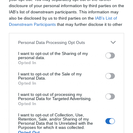
disclosure of your personal information by third parties on the
IAB’s list of downstream participants. This information may
also be disclosed by us to third parties on the
IAB’s List of
Downstream Participants
that may further disclose it to other
third parties.
Personal Data Processing Opt Outs
I want to opt-out of the Sharing of my
«Στην εποχή των συνεχόμενων τεχνολογικών
personal data.
Opted In
αλλαγών και του AI, η συνεργασία με
τεχνολογικούς ηγέτες δεν αποτελεί πολυτέλεια,
I want to opt-out of the Sale of my
Personal Data.
αλλά αναγκαιότητα. Οι επιχειρήσεις χρειάζονται
Opted In
όχι μόνο προηγμένα εργαλεία, αλλά και
I want to opt-out of processing my
Personal Data for Targeted Advertising.
στρατηγική καθοδήγηση μέσα σε τόση
Opted In
ανταγωνιστικότητα» σημείωσε χθες ο ιδρυτής
I want to opt-out of Collection, Use,
Retention, Sale, and/or Sharing of my
της NetSteps.
Personal Data that Is Unrelated with the
Purposes for which it was collected.
Opted Out