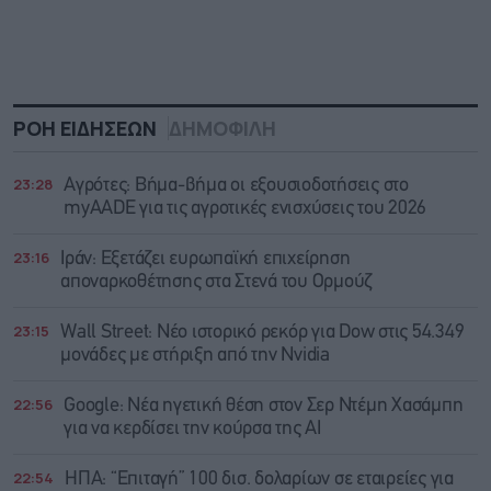
ΡΟΗ ΕΙΔΗΣΕΩΝ
ΔΗΜΟΦΙΛΗ
23:28
Αγρότες: Βήμα-βήμα οι εξουσιοδοτήσεις στο
myAADE για τις αγροτικές ενισχύσεις του 2026
23:16
Ιράν: Eξετάζει ευρωπαϊκή επιχείρηση
αποναρκοθέτησης στα Στενά του Ορμούζ
23:15
Wall Street: Νέο ιστορικό ρεκόρ για Dow στις 54.349
μονάδες με στήριξη από την Nvidia
22:56
Google: Νέα ηγετική θέση στον Σερ Ντέμη Χασάμπη
για να κερδίσει την κούρσα της ΑΙ
22:54
ΗΠΑ: “Επιταγή” 100 δισ. δολαρίων σε εταιρείες για