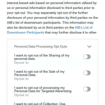
interest-based ads based on personal information utilized by
us or personal information disclosed to third parties prior to
ΔΙΕΘΝΗ
22.01.2023 - 09:13
your opt-out. You may separately opt-out of the further
Ατλάντα: Ταραχές για τον θάνατο
disclosure of your personal information by third parties on the
IAB’s list of downstream participants. This information may
ακτιβιστή από αστυνομικούς
also be disclosed by us to third parties on the
IAB’s List of
Εγγραφή στο
Κουκουλοφόροι έσπασαν βιτρίνες καταστημάτων,
Downstream Participants
that may further disclose it to other
πυρπόλησαν περιπολικό και συγκρούστηκαν με
newsletter
third parties.
αστυνομικούς στην Ατλάντα
NEWSROOM
Personal Data Processing Opt Outs
I want to opt-out of the Sharing of my
personal data.
Opted In
Αποδέχομαι τους
όρους χρήσης
*
I want to opt-out of the Sale of my
και την πολιτική απορρήτου
Personal Data.
Opted In
Εγγραφή
I want to opt-out of processing my
Personal Data for Targeted Advertising.
Opted In
I want to opt-out of Collection, Use,