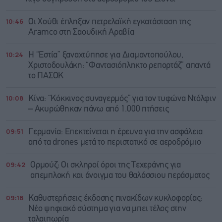
10:46
Οι Χούθι έπληξαν πετρελαϊκή εγκατάσταση της
Aramco στη Σαουδική Αραβία
10:24
Η “Εστία” ξαναχτύπησε για Διαμαντοπούλου,
Χριστοδουλάκη: “Φαντασιόπληκτο ρεπορτάζ” απαντά
το ΠΑΣΟΚ
10:08
Κίνα: “Κόκκινος συναγερμός” για τον τυφώνα Ντόλφιν
– Ακυρώθηκαν πάνω από 1.000 πτήσεις
09:51
Γερμανία: Επεκτείνεται η έρευνα για την ασφάλεια
από τα drones μετά το περιστατικό σε αεροδρόμιο
09:42
Ορμούζ: Οι σκληροί όροι της Τεχεράνης για
απεμπλοκή και άνοιγμα του θαλάσσιου περάσματος
09:18
Καθυστερήσεις έκδοσης πινακίδων κυκλοφορίας:
Νέο ψηφιακό σύστημα για να μπει τέλος στην
ταλαιπωρία