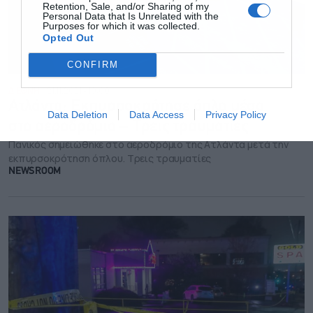
Retention, Sale, and/or Sharing of my
Personal Data that Is Unrelated with the
Purposes for which it was collected.
Opted Out
CONFIRM
ΔΙΕΘΝΗ
21.11.2021 - 10:00
Ατλάντα: Εκπυρσοκρότησε όπλο μέσα
Data Deletion
Data Access
Privacy Policy
στο αεροδρόμιο – Τρεις τραυματίες
Πανικός σημειώθηκε στο αεροδρόμιο της Ατλάντα μετά την
εκπυρσοκρότηση όπλου. Τρεις τραυματίες
NEWSROOM