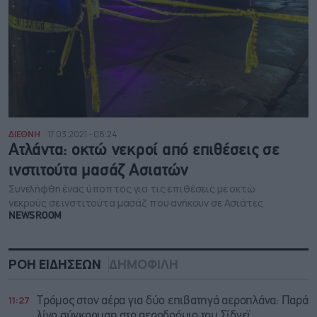
ΔΙΕΘΝΗ
17.03.2021 - 08:24
Ατλάντα: οκτώ νεκροί από επιθέσεις σε
ινστιτούτα μασάζ Ασιατών
Συνελήφθη ένας ύποπτος για τις επιθέσεις με οκτώ
νεκρούς σε ινστιτούτα μασάζ που ανήκουν σε Ασιάτες
NEWSROOM
ΡΟΗ ΕΙΔΗΣΕΩΝ
ΔΗΜΟΦΙΛΗ
11:27
Τρόμος στον αέρα για δύο επιβατηγά αεροπλάνα: Παρά
λίγο σύγκρουση στο αεροδρόμιο του Σίδνεϊ