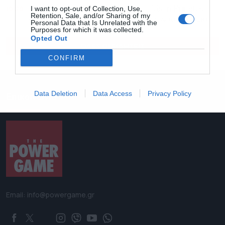
19:29
I want to opt-out of Collection, Use,
Το πιο ακριβό “Chip” της χρονιάς: Πώς η Pringles
Retention, Sale, and/or Sharing of my
ξόδεψε 5 εκατ. δολάρια σε AI για το τέλειο πατατάκι
Personal Data that Is Unrelated with the
Purposes for which it was collected.
Opted Out
ΟΛΕΣ ΟΙ ΕΙΔΗΣΕΙΣ
CONFIRM
Data Deletion
Data Access
Privacy Policy
Επικοινωνία
Email: info@powergame.gr