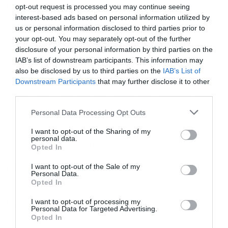
ΡΟΗ ΕΙΔΗΣΕΩΝ
ΔΗΜΟΦΙΛΗ
opt-out request is processed you may continue seeing
interest-based ads based on personal information utilized by
us or personal information disclosed to third parties prior to
20:27
Βιοτέρ: Στο Πρωτοδικείο Αθηνών η νέα συμφωνία
your opt-out. You may separately opt-out of the further
εξυγίανσης
disclosure of your personal information by third parties on the
IAB’s list of downstream participants. This information may
20:23
Βρεττού (CrediaBank): Πιστωτική επέκταση ως 1,4
also be disclosed by us to third parties on the
IAB’s List of
δισ. φέτος, τι θα κρίνει τη διανομή μερίσματος
Downstream Participants
that may further disclose it to other
third parties.
20:17
Μετρό Θεσσαλονίκης: Ξεκινούν τα δοκιμαστικά
δρομολόγια στην επέκταση προς Καλαμαριά
Personal Data Processing Opt Outs
I want to opt-out of the Sharing of my
20:03
Ευρωαγορές: Οριακά κέρδη για Stoxx 600 – Άλμα 6%
personal data.
για Deutsche Telekom, βουτιά 4,5% για Siemens
Opted In
I want to opt-out of the Sale of my
19:53
Η Νότια Κορέα επιστρατεύει drones για να
Personal Data.
προστατεύσει ηλικιωμένους από τον καύσωνα
Opted In
I want to opt-out of processing my
19:38
Στα 9 δισ. δολάρια η αποτίμηση της Unitree για την
Personal Data for Targeted Advertising.
ιστορική IPO στο χρηματιστήριο της Σαγκάης
Opted In