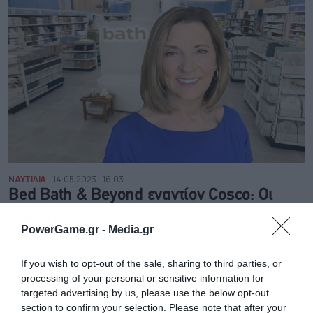
ΝΑΥΤΙΛΙΑ
14.05.2023 - 16:03
Bed Bath & Beyond εναντίον Cosco: Οι
υπέρογκοι ναύλοι και η χρεοκοπία
PowerGame.gr -
Media.gr
Μετά την κατάρρευσή της, η Bed Bath & Beyond αξιώνει 31,7
εκατ. από την OOCL, μια θυγατρική της Cosco, και 7,8 εκατ.
δολ. από τη Yang Ming
If you wish to opt-out of the sale, sharing to third parties, or
ΠΑΝΑΓΙΩΤΗΣ ΓΡΑΜΜΕΝΟΣ
processing of your personal or sensitive information for
targeted advertising by us, please use the below opt-out
section to confirm your selection. Please note that after your