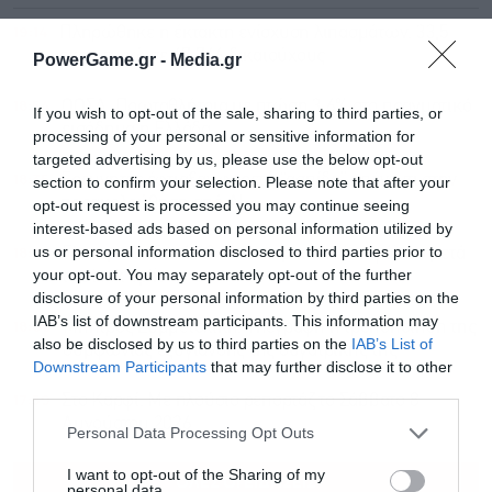
19:14
Πληρώθηκε η έκτακτη ενίσχυση λιπασμάτων: 33,5
εκατ. ευρώ σε 67.746 δικαιούχους
PowerGame.gr -
Media.gr
18:54
ΟΟΣΑ: Πρωταθλήτρια με πτώση 3,6% στο πραγματικό
If you wish to opt-out of the sale, sharing to third parties, or
εισόδημα η Ελλάδα
processing of your personal or sensitive information for
targeted advertising by us, please use the below opt-out
18:35
Ερευνητές έφτιαξαν φορετή “ασπίδα” απέναντι στην
section to confirm your selection. Please note that after your
παρακολούθηση από AI
opt-out request is processed you may continue seeing
interest-based ads based on personal information utilized by
us or personal information disclosed to third parties prior to
18:20
Flexopack: Στα 6,49 εκατ. το μετοχικό κεφάλαιο μετά
your opt-out. You may separately opt-out of the further
το stock option
disclosure of your personal information by third parties on the
IAB’s list of downstream participants. This information may
18:09
Μπήτρος Συμμετοχική: Υπεγράφη η τροποποίηση της
also be disclosed by us to third parties on the
IAB’s List of
συμφωνίας εξυγίανσης της θυγατρικής της
Downstream Participants
that may further disclose it to other
third parties.
17:59
Στο Καρφί: Με πλούσιο ρεπορτάζ το Σάββατο 8
Αυγούστου 2026
Personal Data Processing Opt Outs
I want to opt-out of the Sharing of my
ΟΛΕΣ ΟΙ ΕΙΔΗΣΕΙΣ
personal data.