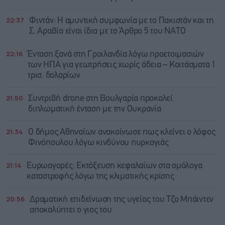
22:37
Φιντάν: Η αμυντική συμφωνία με το Πακιστάν και τη
Σ. Αραβία είναι ίδια με τo Άρθρο 5 του ΝΑΤΟ
22:16
Ένταση ξανά στη Γροιλανδία λόγω προετοιμασιών
των ΗΠΑ για γεωτρήσεις χωρίς άδεια – Κοιτάσματα 1
τρισ. δολαρίων
21:50
Συντριβή drone στη Βουλγαρία προκαλεί
διπλωματική ένταση με την Ουκρανία
21:34
Ο δήμος Αθηναίων ανακοίνωσε πως κλείνει ο λόφος
Φινόπουλου λόγω κινδύνου πυρκαγιάς
21:14
Ευρωαγορές: Εκτόξευση κεφαλαίων στα ομόλογα
καταστροφής λόγω της κλιματικής κρίσης
20:56
Δραματική επιδείνωση της υγείας του Τζο Μπάιντεν
αποκαλύπτει ο γιος του