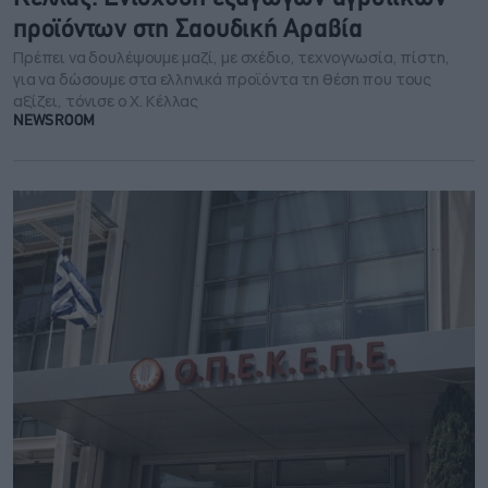
προϊόντων στη Σαουδική Αραβία
Πρέπει να δουλέψουμε μαζί, με σχέδιο, τεχνογνωσία, πίστη,
για να δώσουμε στα ελληνικά προϊόντα τη θέση που τους
αξίζει, τόνισε ο Χ. Κέλλας
NEWSROOM