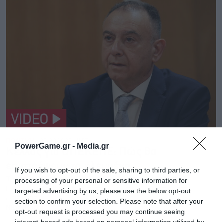
VIDEO
ΠΟΛΙΤΙΚΗ
05.09.2025 - 11:57
PowerGame.gr -
Media.gr
Κέλλας για ΟΠΕΚΕΠΕ: Πώς θα
επιστρέψουν τα κλεμμένα
If you wish to opt-out of the sale, sharing to third parties, or
Τι είπε ο υφυπουργός Αγροτικής Ανάπτυξης, Χρήστος
processing of your personal or sensitive information for
Κέλλας, για τον τρόπο επιστροφής των χρημάτων στον
targeted advertising by us, please use the below opt-out
ΟΠΕΚΕΠΕ
section to confirm your selection. Please note that after your
NEWSROOM
opt-out request is processed you may continue seeing
interest-based ads based on personal information utilized by