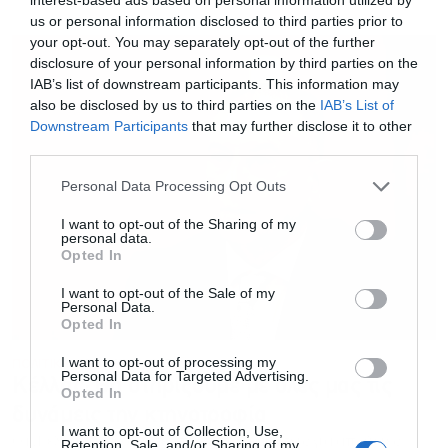
us or personal information disclosed to third parties prior to
your opt-out. You may separately opt-out of the further
disclosure of your personal information by third parties on the
IAB’s list of downstream participants. This information may
also be disclosed by us to third parties on the
IAB’s List of
Downstream Participants
that may further disclose it to other
third parties.
Personal Data Processing Opt Outs
I want to opt-out of the Sharing of my
personal data.
Opted In
I want to opt-out of the Sale of my
Personal Data.
Opted In
I want to opt-out of processing my
ΠΟΛΙΤΙΚΗ
27.08.2025 - 21:32
Personal Data for Targeted Advertising.
Κέλλας: Θα στηρίξουμε με όλες μας τις
Opted In
δυνάμεις την κτηνοτροφία
I want to opt-out of Collection, Use,
Ο κ. Κέλλας ανακοίνωσε ότι οι αποζημιώσεις για απώλειες
Retention, Sale, and/or Sharing of my