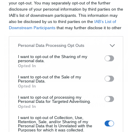
your opt-out. You may separately opt-out of the further
disclosure of your personal information by third parties on the
IAB’s list of downstream participants. This information may
also be disclosed by us to third parties on the
IAB’s List of
Downstream Participants
that may further disclose it to other
third parties.
Personal Data Processing Opt Outs
I want to opt-out of the Sharing of my
personal data.
Opted In
I want to opt-out of the Sale of my
Personal Data.
Opted In
ΝΑΥΤΙΛΙΑ
19.07.2024 - 07:21
Κλιμακώνονται τα “αντάρτικα” κατά του
I want to opt-out of processing my
Personal Data for Targeted Advertising.
ΤΑΙΠΕΔ σε Καλαμαριά και Ραφήνα
Opted In
Κλιμακώνονται οι αντιδράσεις τοπικών παραγόντων και
I want to opt-out of Collection, Use,
φορέων κατά του ΤΑΙΠΕΔ για την αξιοποίηση περιουσιακών
Retention, Sale, and/or Sharing of my
στοιχείων του Δημοσίου
Personal Data that Is Unrelated with the
Purposes for which it was collected.
ΒΑΓΓΕΛΗΣ ΜΑΝΔΡΑΒΕΛΗΣ