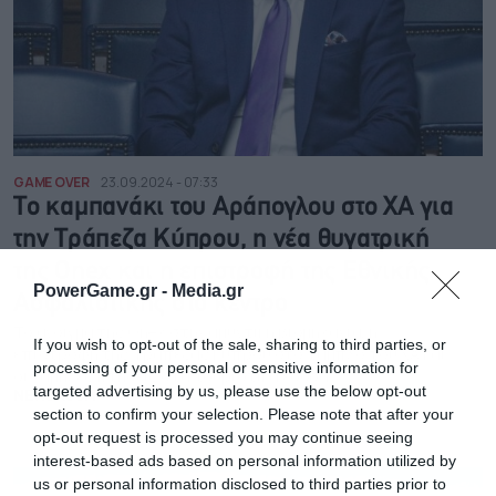
GAME OVER
23.09.2024 - 07:33
Το καμπανάκι του Αράπογλου στο ΧΑ για
την Τράπεζα Κύπρου, η νέα θυγατρική
της Onex και η επιστροφή της Εθνικής
PowerGame.gr -
Media.gr
Ασφαλιστικής στο κέντρο
Το άνοιγμα της Onex στην αμυντική βιομηχανία, η
If you wish to opt-out of the sale, sharing to third parties, or
επιστροφή της Τράπεζας Κύπρου στο ταμπλό του ΧΑ και
processing of your personal or sensitive information for
οι χαμηλές πτήσεις στα τουριστικά έσοδα
targeted advertising by us, please use the below opt-out
NEWSROOM
section to confirm your selection. Please note that after your
opt-out request is processed you may continue seeing
interest-based ads based on personal information utilized by
us or personal information disclosed to third parties prior to