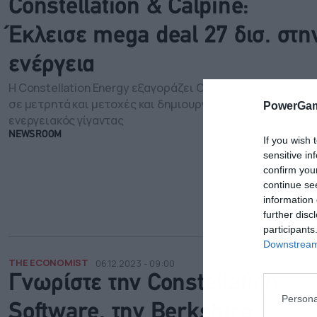
Constellation & Calpine:
Έκλεισε mega deal 27 δισ. στη
ενέργεια
Η Constellation Energy εξαγοράζει Calpine έναντι 26,6 δισ
σε μετρητά και μετοχές και δημιουργείται ένας
PowerGam
ενεργειακός γίγαντας
NEWSROOM
If you wish 
sensitive in
confirm you
continue se
information 
further disc
participants
Downstream 
THE ECONOMIST
06.12.2023 - 09:00
Γνωρίστε την Constellation
Persona
Software, την Berkshire