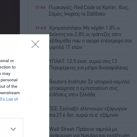
17:56
Πυρκαγιές: Red Code σε Κρήτη, Χίος,
Σάμος, Ικαρίας το Σάββατο
17:49
Χρηματιστήριο: Με κέρδη 1,8% ο
δείκτης και 2,8% οι τράπεζες στην
εβδομάδα που η αγορά επέστρεψε στα
υψηλά 17 ετών
sonal or
17:42
ΥΠΑΑΤ: 12,5 εκατ. ευρώ στις 13
ection to
Περιφέρειες για μέτρα βιοασφάλειας
ou may
 personal
17:20
Reuters Institute: Σε ιστορικό χαμηλό
out of the
υποχώρησε η εμπιστοσύνη στις
 downstream
ειδήσεις στην Ελλάδα
B’s List of
17:14
ΠΣΕ: Εκτίναξη ελληνικών εξαγωγών
στα 27,6 δισ. ευρώ το α’ εξάμηνο
16:49
Wall Street: Πράσινο ταμπλό με
ανάκαμψη για Nasdaq και εκτόξευση