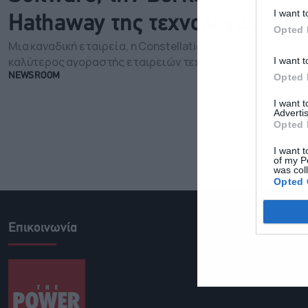
I want t
Hathaway της τεχνολογίας
Opted 
Μια καναδική εταιρεία, η Constellation Software, έγινε ο
καλύτερος αγοραστής εταιρειών τεχνολογίας στον κόσμ
I want t
Opted 
NEWSROOM
I want 
Advertis
Opted 
I want t
of my P
was col
Opted 
Επικοινωνία