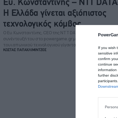
Ευ. Κωνσταντίνης – NTT DATA
Η Ελλάδα γίνεται αξιόπιστος
τεχνολογικός κόμβος
Ο Ευ. Κωνσταντίνης, CEO της NTT DATA Ελλάδος, σε
PowerGam
συνέντευξή του στο powergame.gr μιλά για την επένδυση
του ιαπωνικού τεχνολογικού γίγαντα
If you wish 
ΚΩΣΤΑΣ ΠΑΠΑΧΛΙΜΙΝΤΖΟΣ
sensitive in
confirm you
continue se
information 
further disc
participants
Downstream 
Persona