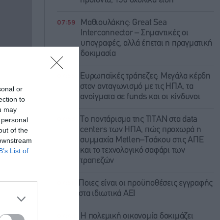
προϊόντα, 130 σχολικά είδη
07:59
Μαθιουλάκης: Great Sea
Interconnector – Σημαντικές οι
υπογραφές, αλλά έπεται η πραγματική
δοκιμασία
07:55
Ευρωπαϊκές τράπεζες: Μεγάλα κέρδη
στον ανταγωνισμό με τις ΗΠΑ, τα
sonal or
ανοίγματα σε funds και οι κίνδυνοι
ection to
ou may
07:53
Το ποντάρισμα της ΤΙΤΑΝ στα data
 personal
centers των ΗΠΑ, πώς προχωρά η
out of the
συμμαχία Metlen–Τσάκου στις ΑΠΕ
 downstream
και το τεχνολογικό σαφάρι των
B’s List of
τραπεζών
07:51
Ποιες είναι οι προϋποθέσεις εγγραφής
στα ιδιωτικά ΑΕΙ
07:43
Η πολεμική οικονομία δοκιμάζει