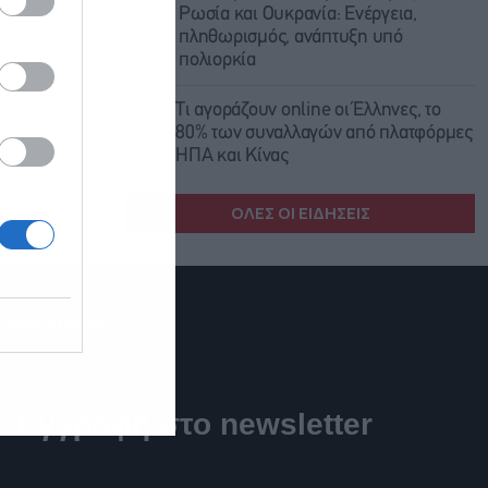
Ρωσία και Ουκρανία: Ενέργεια,
πληθωρισμός, ανάπτυξη υπό
πολιορκία
07:41
Τι αγοράζουν online οι Έλληνες, το
80% των συναλλαγών από πλατφόρμες
ΗΠΑ και Κίνας
ΟΛΕΣ ΟΙ ΕΙΔΗΣΕΙΣ
Newsletter
Εγγραφή στο newsletter