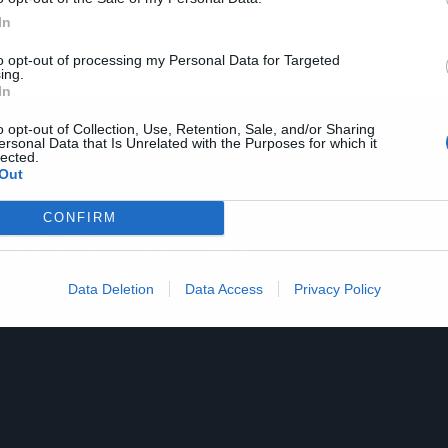
In
to opt-out of processing my Personal Data for Targeted
ing.
In
o opt-out of Collection, Use, Retention, Sale, and/or Sharing
ersonal Data that Is Unrelated with the Purposes for which it
Ειδήσεις
lected.
Out
ΧΡΗΜΑΤΙΣΤΗΡΙΟ
CONFIRM
ΕΠΙΚΟΙΝΩΝΙΑ
ΟΡΟΙ ΧΡΗΣΗΣ – ΠΟΛΙΤΙΚΗ ΑΠΟΡΡΗΤΟΥ
ΔΗΛΩΣΗ ΣΥΜΜΟΡΦΩΣΗΣ
Data Deletion
Data Access
Privacy Policy
ΤΑΥΤΟΤΗΤΑ