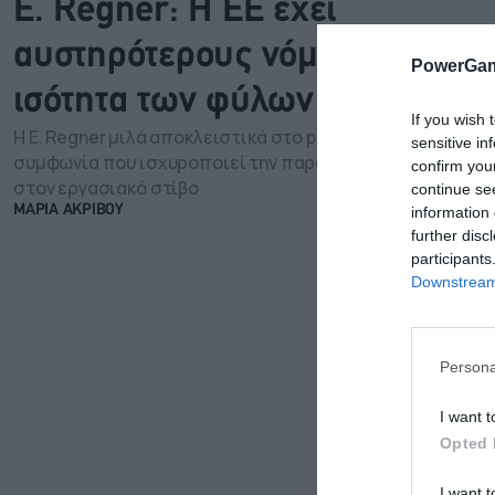
E. Regner: H EE έχει
αυστηρότερους νόμους για την
PowerGam
ισότητα των φύλων
If you wish 
Η E. Regner μιλά αποκλειστικά στο powergame.gr για τη
sensitive in
συμφωνία που ισχυροποιεί την παρουσία των γυναικών
confirm you
στον εργασιακό στίβο
continue se
information 
ΜΑΡΙΑ ΑΚΡΙΒΟΥ
further disc
participants
Downstream 
Persona
I want t
Opted 
I want t