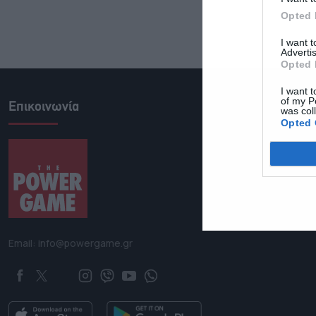
Opted 
I want 
Advertis
Opted 
I want t
of my P
Επικοινωνία
was col
Opted 
Email: info@powergame.gr