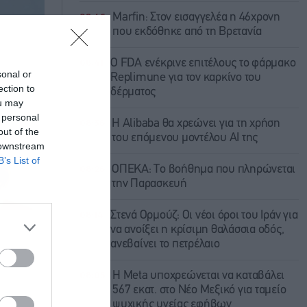
08:46
Marfin: Στον εισαγγελέα η 46χρονη
που εκδόθηκε από τη Βρετανία
08:41
Ο FDA ενέκρινε επιτέλους το φάρμακο
sonal or
Replimune για τον καρκίνο του
ection to
δέρματος
ou may
 personal
08:36
Η Alibaba θα χρεώνει για τη χρήση
out of the
του επόμενου μοντέλου AI της
 downstream
B’s List of
08:26
ΟΠΕΚΑ: Το βοήθημα που πληρώνεται
την Παρασκευή
08:14
Στενά Ορμούζ: Οι νέοι όροι του Ιράν για
να ανοίξει η κρίσιμη θαλάσσια οδός,
ανεβαίνει το πετρέλαιο
08:05
Η Meta υποχρεώνεται να καταβάλει
567 εκατ. στο Νέο Μεξικό για ταμείο
ψυχικής υγείας εφήβων