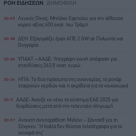
ΡΟΗ ΕΙΔΗΣΕΩΝ
ΔΗΜΟΦΙΛΗ
20:53
Λευκός Οίκος: Μπλόκο Εφετείου για την αίθουσα
χορού αξίας 400 εκατ. του Τράμπ
20:28
ΔΕΗ: Εξαγοράζει έργα ΑΠΕ 2 GW σε Πολωνία και
Ουγγαρία
20:26
ΥΠΑΑΤ – ΑΑΔΕ: Υπεγράφη κοινή απόφαση για
επενδύσεις 263,5 εκατ. ευρώ
20:24
ΗΠΑ: Τα δύο πρόσωπα της οικονομίας, το ρεκόρ
εταιρικών κερδών και η ακρίβεια για τα νοικοκυριά
20:11
ΑΑΔΕ: Άνοιξε εκ νέου το σύστημα ΕΑΕ 2025 για
διορθώσεις μετά από την τελευταία πληρωμή
20:07
Ανοιχτή αντιπαράθεση Μελόνι – Σάντσεθ για τη
Σένγκεν: “Η Ιταλία δεν δέχεται τελεσίγραφα για τα
σύνορά της”