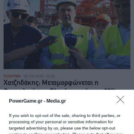
ΠΟΛΙΤΙΚΗ
06.09.2025 - 12:25
Χατζηδάκης: Μεταμορφώνεται η
Θεσσαλονίκη – Ολοκληρωμένο το 30%
του Flyover
PowerGame.gr -
Media.gr
Η Θεσσαλονίκη μεταμορφώνεται, δήλωσε ο Κωστής
Χατζηδάκης κατά την επίσκεψή του στο εργοτάξιο του
If you wish to opt-out of the sale, sharing to third parties, or
Flyover στη Θεσσαλονίκη
processing of your personal or sensitive information for
NEWSROOM
targeted advertising by us, please use the below opt-out