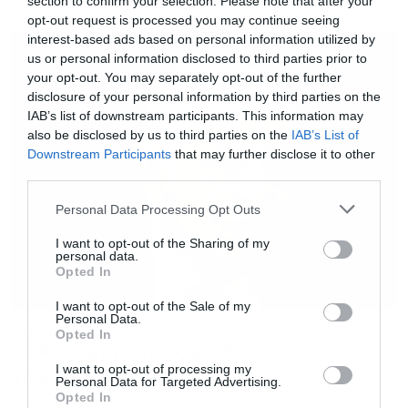
section to confirm your selection. Please note that after your
opt-out request is processed you may continue seeing
interest-based ads based on personal information utilized by
us or personal information disclosed to third parties prior to
your opt-out. You may separately opt-out of the further
disclosure of your personal information by third parties on the
IAB’s list of downstream participants. This information may
also be disclosed by us to third parties on the
IAB’s List of
Downstream Participants
that may further disclose it to other
third parties.
Εγγραφή στο
newsletter
Personal Data Processing Opt Outs
I want to opt-out of the Sharing of my
personal data.
Opted In
I want to opt-out of the Sale of my
Personal Data.
ΕΠΙΧΕΙΡΗΣΕΙΣ
05.09.2025 - 18:51
Αποδέχομαι τους
όρους χρήσης
*
Opted In
ΑΒΑΞ: Προτιμητέος ανάδοχος για το
και την πολιτική απορρήτου
I want to opt-out of processing my
Thess INTEC
Personal Data for Targeted Advertising.
Εγγραφή
Opted In
Την ανάδειξη της ΑΒΑΞ ως προτιμητέου αναδόχου για την