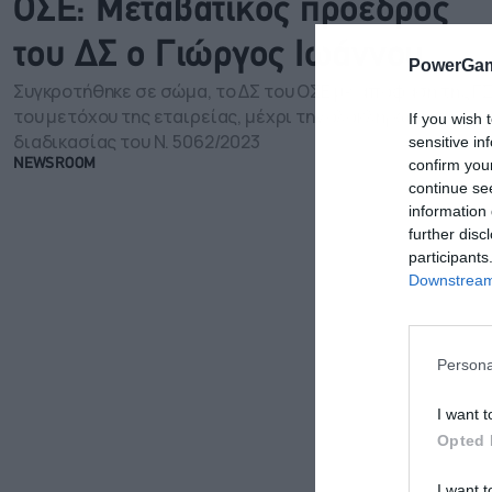
ΟΣΕ: Μεταβατικός πρόεδρος
του ΔΣ ο Γιώργος Ιωάννου
PowerGam
Συγκροτήθηκε σε σώμα, το ΔΣ του ΟΣΕ με απόφαση της Γ
του μετόχου της εταιρείας, μέχρι την ολοκλήρωση της
If you wish 
διαδικασίας του N. 5062/2023
sensitive in
confirm you
NEWSROOM
continue se
information 
further disc
participants
Downstream 
Persona
I want t
Opted 
I want t