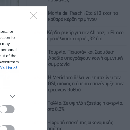
πυρκαγιές
09:29
Monte dei Paschi: Στα 610 εκατ. τα
καθαρά κέρδη τριμήνου
sonal or
09:15
Κέρδη ρεκόρ για την Allianz, η Pimco
ection to
προσέλκυσε εισροές 32 δισ.
ou may
 personal
09:04
Τουρκία, Πακιστάν και Σαουδική
out of the
Αραβία υπογράφουν κοινή αμυντική
 downstream
συμφωνία
B’s List of
09:03
Η Meridiam θέλει να επιταχύνει τον
GSI, στόχος η άμεση επανέναρξη των
ερευνών βυθού
08:57
Γαλλία: Σε υψηλό εξαετίας η ανεργία,
στο 8,3%
08:52
Η χρυσή εποχή της οικονομικής
απάτης