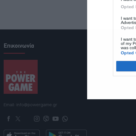
Opted 
I want 
Advertis
Opted 
I want t
of my P
Επικοινωνία
was col
Opted 
Email: info@powergame.gr