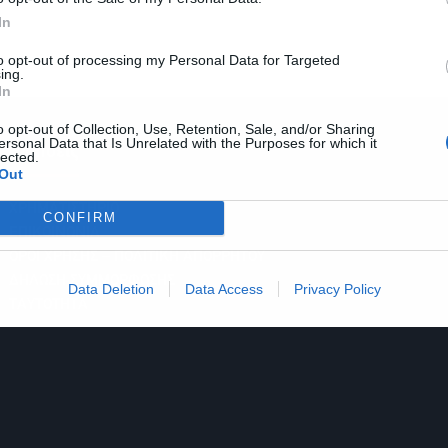
In
to opt-out of processing my Personal Data for Targeted
ing.
In
o opt-out of Collection, Use, Retention, Sale, and/or Sharing
ersonal Data that Is Unrelated with the Purposes for which it
Ειδήσεις
lected.
Out
ΧΡΗΜΑΤΙΣΤΗΡΙΟ
CONFIRM
ΕΠΙΚΟΙΝΩΝΙΑ
ΟΡΟΙ ΧΡΗΣΗΣ – ΠΟΛΙΤΙΚΗ ΑΠΟΡΡΗΤΟΥ
ΔΗΛΩΣΗ ΣΥΜΜΟΡΦΩΣΗΣ
Data Deletion
Data Access
Privacy Policy
ΤΑΥΤΟΤΗΤΑ