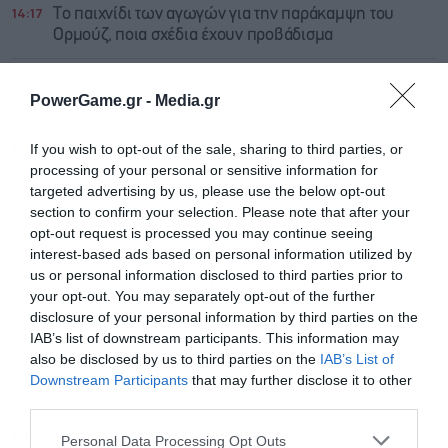
14:17
Το παιχνίδι των αγωγών για την παράκαμψη του
Ορμούζ, ποια σχέδια έχουν προβάδισμα
14:01
Ενστάσεις από τον Ιατρικό Σύλλογό για το Ψηφιακό
PowerGame.gr -
Media.gr
Αποθετήριο εξετάσεων
13:52
Τουρκία: Περιορισμοί στην κίνηση των εμπορικών
If you wish to opt-out of the sale, sharing to third parties, or
πλοίων που εισέρχονται στη Μαύρη Θάλασσα
processing of your personal or sensitive information for
targeted advertising by us, please use the below opt-out
section to confirm your selection. Please note that after your
13:27
Σε επιφυλακή η γγ Πολιτικής Προστασίας για τους
opt-out request is processed you may continue seeing
ισχυρούς βοριάδες σήμερα και τα επόμενα 24ωρα
interest-based ads based on personal information utilized by
us or personal information disclosed to third parties prior to
13:11
Alpha Bank: Ευνοϊκές προοπτικές για το διαθέσιμο
your opt-out. You may separately opt-out of the further
εισόδημα και την περιουσιακή θέση των ελληνικών
disclosure of your personal information by third parties on the
νοικοκυριών
IAB’s list of downstream participants. This information may
also be disclosed by us to third parties on the
IAB’s List of
13:00
Συναγερμός στο κέντρο της Αθήνας: Εντοπίστηκε
Downstream Participants
that may further disclose it to other
πτώμα στον Λυκαβηττό
third parties.
12:43
Κατηγορηματικός ο Χαρδαλιάς ότι δεν θα
Personal Data Processing Opt Outs