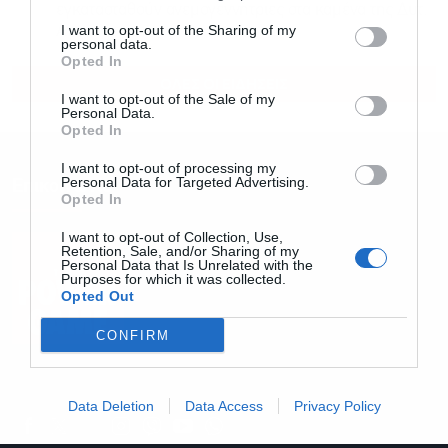
εγκατασταθούν ανεμογεννήτριες στα καμένα της Δυτ.
I want to opt-out of the Sharing of my
Αττικής
personal data.
Opted In
ΟΛΕΣ ΟΙ ΕΙΔΗΣΕΙΣ
I want to opt-out of the Sale of my
Personal Data.
Opted In
I want to opt-out of processing my
Personal Data for Targeted Advertising.
Επικοινωνία
Opted In
I want to opt-out of Collection, Use,
Retention, Sale, and/or Sharing of my
Personal Data that Is Unrelated with the
Purposes for which it was collected.
Opted Out
CONFIRM
Email: info@powergame.gr
Data Deletion
Data Access
Privacy Policy