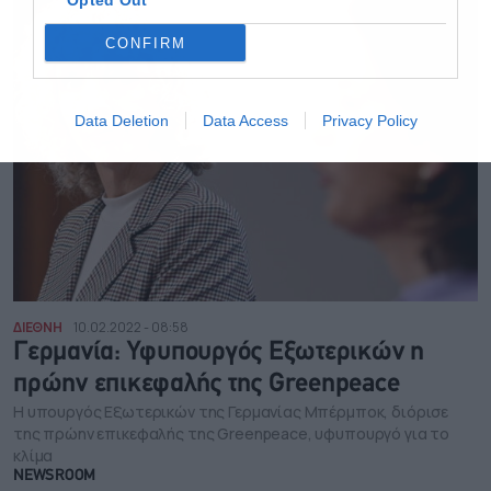
Opted Out
CONFIRM
Data Deletion
Data Access
Privacy Policy
ΔΙΕΘΝΗ
10.02.2022 - 08:58
Γερμανία: Υφυπουργός Εξωτερικών η
πρώην επικεφαλής της Greenpeace
Η υπουργός Εξωτερικών της Γερμανίας Μπέρμποκ, διόρισε
της πρώην επικεφαλής της Greenpeace, υφυπουργό για το
κλίμα
NEWSROOM