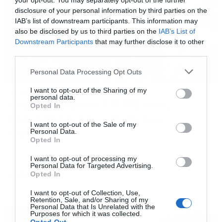
your opt-out. You may separately opt-out of the further
disclosure of your personal information by third parties on the
IAB’s list of downstream participants. This information may
also be disclosed by us to third parties on the
IAB’s List of
Downstream Participants
that may further disclose it to other
third parties.
Personal Data Processing Opt Outs
I want to opt-out of the Sharing of my
ΔΙΕΘΝΗ
11.02.2022 - 23:15
personal data.
Ισπανία: Πάνω από 130.000 κότες
Opted In
σφαγιάστηκαν λόγω γρίπης των
I want to opt-out of the Sale of my
Personal Data.
πουλερικών
Opted In
Οι αρχές έχουν αποκλείσει μια περιοχή 10 χιλιομέτρων
γύρω από το αγρόκτημα, το οποίο βρίσκεται λίγο έξω από
I want to opt-out of processing my
το χωριό Ισκάρ
Personal Data for Targeted Advertising.
Opted In
NEWSROOM
I want to opt-out of Collection, Use,
Retention, Sale, and/or Sharing of my
Personal Data that Is Unrelated with the
Purposes for which it was collected.