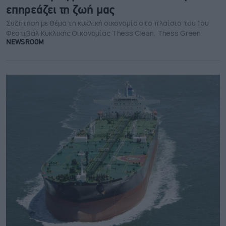
επηρεάζει τη ζωή μας
Συζήτηση με θέμα τη κυκλική οικονομία στο πλαίσιο του 1ου
Φεστιβάλ Κυκλικής Οικονομίας Thess Clean, Thess Green
NEWSROOM