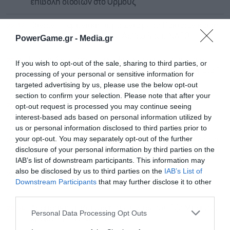
επιβολή διοδίων στο Ορμούζ
22:37
Φιντάν: Η αμυντική συμφωνία με το Πακιστάν και τη
Σ. Αραβία είναι ίδια με τo Άρθρο 5 του ΝΑΤΟ
PowerGame.gr -
Media.gr
22:16
Ένταση ξανά στη Γροιλανδία λόγω προετοιμασιών
If you wish to opt-out of the sale, sharing to third parties, or
των ΗΠΑ για γεωτρήσεις χωρίς άδεια – Κοιτάσματα 1
processing of your personal or sensitive information for
τρισ. δολαρίων
targeted advertising by us, please use the below opt-out
section to confirm your selection. Please note that after your
21:50
Συντριβή drone στη Βουλγαρία προκαλεί
opt-out request is processed you may continue seeing
διπλωματική ένταση με την Ουκρανία
interest-based ads based on personal information utilized by
us or personal information disclosed to third parties prior to
your opt-out. You may separately opt-out of the further
21:34
Ο δήμος Αθηναίων ανακοίνωσε πως κλείνει ο λόφος
disclosure of your personal information by third parties on the
Φινόπουλου λόγω κινδύνου πυρκαγιάς
IAB’s list of downstream participants. This information may
also be disclosed by us to third parties on the
IAB’s List of
21:14
Ευρωαγορές: Εκτόξευση κεφαλαίων στα ομόλογα
Downstream Participants
that may further disclose it to other
καταστροφής λόγω της κλιματικής κρίσης
third parties.
20:56
Δραματική επιδείνωση της υγείας του Τζο Μπάιντεν
Personal Data Processing Opt Outs
αποκαλύπτει ο γιος του