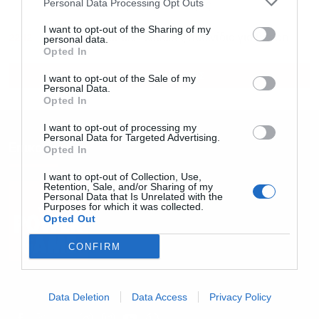
Personal Data Processing Opt Outs
CDU/CSU του καγκελάριου Μερτς
I want to opt-out of the Sharing of my
22:12
Η Amazon ανακαλεί χιλιάδες παιχνίδια για βρέφη
personal data.
Opted In
ΟΛΕΣ ΟΙ ΕΙΔΗΣΕΙΣ
I want to opt-out of the Sale of my
Personal Data.
Opted In
I want to opt-out of processing my
Personal Data for Targeted Advertising.
Επικοινωνία
Opted In
I want to opt-out of Collection, Use,
Retention, Sale, and/or Sharing of my
Personal Data that Is Unrelated with the
Purposes for which it was collected.
Opted Out
CONFIRM
Email: info@powergame.gr
Data Deletion
Data Access
Privacy Policy