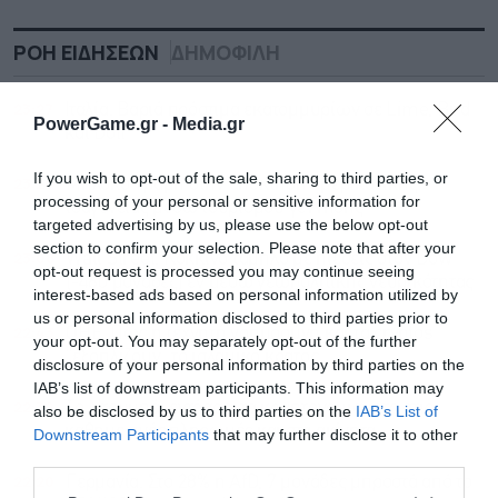
ΡΟΗ ΕΙΔΗΣΕΩΝ
ΔΗΜΟΦΙΛΗ
23:27
Ιταλία: Βαριά πρόστιμα εκατομμυρίων σε Lime, Bird
PowerGame.gr -
Media.gr
και Dott
If you wish to opt-out of the sale, sharing to third parties, or
23:20
Μπλόκο Τραμπ στην απόκτηση αμερικανικής
processing of your personal or sensitive information for
ιθαγένειας μέσω τουρισμού γέννησης
targeted advertising by us, please use the below opt-out
section to confirm your selection. Please note that after your
23:08
Wall Street: Κόκκινο ταμπλό με πιέσεις στον Dow
opt-out request is processed you may continue seeing
(-460 μονάδες) εν μέσω γεωπολιτικής νευρικότητας
interest-based ads based on personal information utilized by
us or personal information disclosed to third parties prior to
22:43
ΟΗΕ: Πώς η τεχνητή νοημοσύνη και τα cryptos
your opt-out. You may separately opt-out of the further
“εξοπλίζουν” το ισλαμικό κράτος
disclosure of your personal information by third parties on the
IAB’s list of downstream participants. This information may
22:32
Το Ντουμπάι εντάσσει τα κρυπτονομίσματα στις
also be disclosed by us to third parties on the
IAB’s List of
καθημερινές πληρωμές και στα ακίνητα
Downstream Participants
that may further disclose it to other
third parties.
22:20
Γερμανία: Στο 28% η AfD, 7 μονάδες μπροστά από το