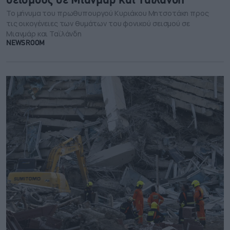
σεισμούς σε Μιανμάρ και Ταϊλάνδη
To μήνυμα του πρωθυπουργού Κυριάκου Μητσοτάκη προς
τις οικογένειες των θυμάτων του φονικού σεισμού σε
Μιανμάρ και Ταϊλάνδη
NEWSROOM