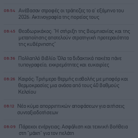
08:54
Ανέβασαν στροφές οι τράπεζες το α’ εξάμηνο του
2026: Ακτινογραφία της πορείας τους
08:45
Θεοδωρικάκος: “Η στήριξη της βιομηχανίας και της
μεταποίησης αποτελούν στρατηγική προτεραιότητα
της κυβέρνησης”
08:36
Πολλαπλό βιβλίο: Όλα τα διδακτικά πακέτα πάνε
τυπογραφείο, εκκρεμότητες και ευκαιρίες
08:26
Καιρός: Τριήμερο θερμής εισβολής με μποφόρ και
θερμοκρασίες μια ανάσα από τους 40 βαθμούς
Κελσίου
08:12
Νέο κύμα απορριπτικών αποφάσεων για αιτήσεις
συνταξιοδοτήσεων
08:09
Πάροχοι ενέργειας: Ασφάλιση και τεχνική βοήθεια
στη “μάχη” για τον πελάτη