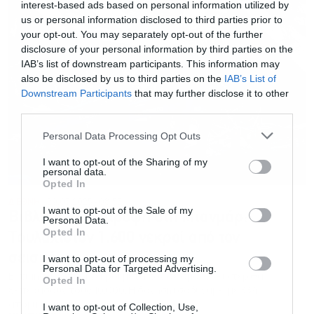
interest-based ads based on personal information utilized by
us or personal information disclosed to third parties prior to
your opt-out. You may separately opt-out of the further
disclosure of your personal information by third parties on the
IAB’s list of downstream participants. This information may
also be disclosed by us to third parties on the
IAB’s List of
Downstream Participants
that may further disclose it to other
third parties.
Personal Data Processing Opt Outs
I want to opt-out of the Sharing of my
personal data.
Opted In
ΔΙΕΘΝΗ
29.03.2025 - 08:55
I want to opt-out of the Sale of my
Βιβλική καταστροφή στη Μιανμάρ:
Personal Data.
Opted In
Τουλάχιστον 1.600 νεκροί από τον
σεισμό
I want to opt-out of processing my
Personal Data for Targeted Advertising.
Εκτιμήσεις ότι οι νεκροί μετά τον σεισμό 7,7 Ρίχτερ θα
Opted In
ξεπεράσουν τους 10.000. Η δόνηση ισοδυναμεί με 334
ατομικές βόμβες
I want to opt-out of Collection, Use,