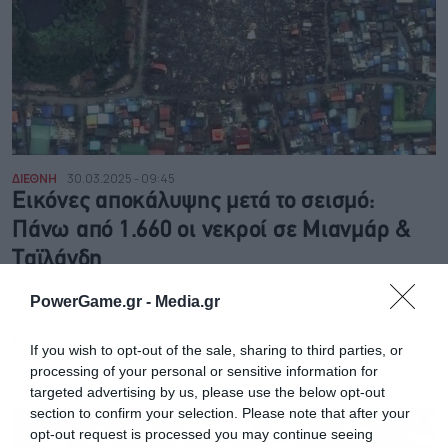
ΔΙΕΘΝΗ
30.03.2025 - 09:45
Εικόνες αποκάλυψης μετά το σεισμό:
Πάνω από 1.660 οι νεκροί σε Μιανμάρ &
Ταϊλάνδη
Πάνω από 1.660 οι νεκροί σε Μιανμάρ και Ταϊλάνδη από τον
PowerGame.gr -
Media.gr
σεισμό 7,7 Ρίχτερ. Κατέρρευσαν πολυώροφα κτίρια και
υποδομές σε πολλές πόλεις
NEWSROOM
If you wish to opt-out of the sale, sharing to third parties, or
processing of your personal or sensitive information for
targeted advertising by us, please use the below opt-out
section to confirm your selection. Please note that after your
opt-out request is processed you may continue seeing