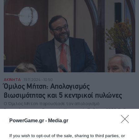
ΑΚΙΝΗΤΑ
19.11.2024 - 10:50
Όμιλος Mήτση: Απολογισμός
βιωσιμότητας και 5 κεντρικοί πυλώνες
Ο Όμιλος Mήτση παρουσίασε τον απολογισμό
βιωσιμότητας και Εταιρικής Κοινωνικής Ευθύνης 2023. Oι 5
κεντρικοί θεματικοί πυλώνες
PowerGame.gr -
Media.gr
NEWSROOM
If you wish to opt-out of the sale, sharing to third parties, or