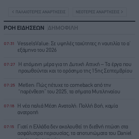
ΠΑΛΑΙΟΤΕΡΕΣ ΑΝΑΡΤΗΣΕΙΣ
ΝΕΟΤΕΡΕΣ ΑΝΑΡΤΗΣΕΙΣ
ΡΟΗ ΕΙΔΗΣΕΩΝ
ΔΗΜΟΦΙΛΗ
07:31
VesselsValue: Σε υψηλές ταχύτητες η ναυτιλία το α’
εξάμηνο του 2026
07:27
Η επόμενη μέρα για τη Δυτική Αττική – Τα έργα που
προωθούνται και το ορόσημο της 15ης Σεπτεμβρίου
07:25
Metlen: Πώς πέτυχε το comeback από την
“παρένθεση” του 2025, τα σήματα Μυτιληναίου
07:18
Η νέα παλιά Μέση Ανατολή: Πολλή βοή, καμία
ανατροπή
07:15
Γιατί η Ελλάδα δεν ακολουθεί τη διεθνή πτώση στα
ασφάλιστρα περιουσίας, τα αποτυπώματα του Daniel