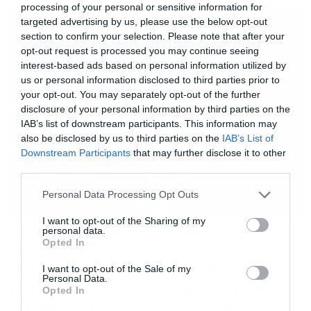
processing of your personal or sensitive information for
targeted advertising by us, please use the below opt-out
section to confirm your selection. Please note that after your
opt-out request is processed you may continue seeing
interest-based ads based on personal information utilized by
us or personal information disclosed to third parties prior to
your opt-out. You may separately opt-out of the further
disclosure of your personal information by third parties on the
IAB’s list of downstream participants. This information may
also be disclosed by us to third parties on the
IAB’s List of
Downstream Participants
that may further disclose it to other
third parties.
Personal Data Processing Opt Outs
I want to opt-out of the Sharing of my
personal data.
GAME OVER
30.10.2024 - 07:55
Opted In
Τα αμοιβαία με AI, η υποψηφιότητα
Θεοχάρη για τον Παγκόσμιο Οργανισμό
I want to opt-out of the Sale of my
Personal Data.
Τουρισμού, η χαμένη ευκαιρία της
Opted In
ελληνικής αυτοκινητοβιομηχανίας, το