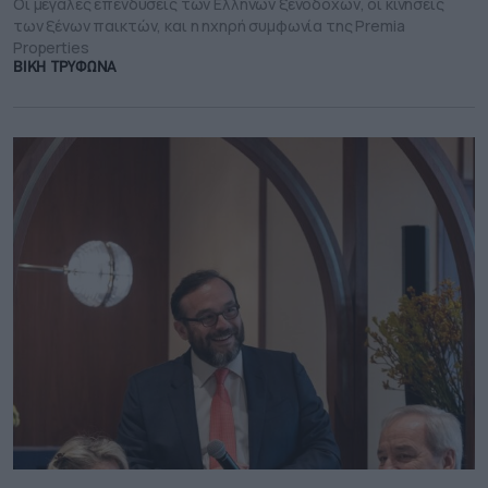
Οι μεγάλες επενδύσεις των Ελλήνων ξενοδόχων, οι κινήσεις
των ξένων παικτών, και η ηχηρή συμφωνία της Premia
Properties
ΒΙΚΗ ΤΡΥΦΩΝΑ