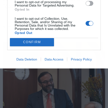
I want to opt-out of processing my
Personal Data for Targeted Advertising.
“ζέσταμα” για Black Friday
Opted In
Το Χρηματιστήριο, που επανασυστήνεται στους Έλληνες
επενδυτές, τα εγκαίνια του νέου «αρχηγείου» της ΑΑΔΕ και η
I want to opt-out of Collection, Use,
Retention, Sale, and/or Sharing of my
επιλογή Θεοχάρη για τον ΠΟΤ
Personal Data that Is Unrelated with the
NEWSROOM
Purposes for which it was collected.
Opted Out
CONFIRM
Data Deletion
Data Access
Privacy Policy