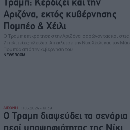
Tραμπ: Κερδίζει και την
Αριζόνα, εκτός κυβέρνησης
Πομπέο & Χέιλι
Ο Τραμπ επικράτησε στην Αριζόνα, σαρώνοντας και στις
7 πολιτείες-κλειδιά. Απέκλεισε την Νίκι Χέιλι και τον Μάι
Πομπέο από την κυβέρνησή του
NEWSROOM
ΔΙΕΘΝΗ
11.05.2024 - 19:39
Ο Τραμπ διαψεύδει τα σενάρια
περί υποψηφιότητας της Νίκι