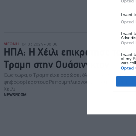
Opted 
I want t
Opted 
I want 
Advertis
Opted 
ΔΙΕΘΝΗ
04.03.2024 - 08:06
ΗΠΑ: Η Χέιλι επικράτησε του
I want t
of my P
was col
Τραμπ στην Ουάσινγκτον
Opted 
Έως τώρα, ο Τραμπ είχε σαρώσει όλες τις εσωκομματικέ
ψηφοφορίες στους Ρεπουμπλικανούς. Πρώτη νίκη για τη
Χέιλι
NEWSROOM