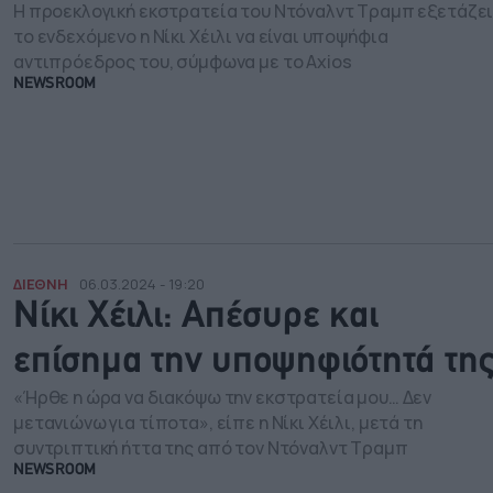
Η προεκλογική εκστρατεία του Ντόναλντ Τραμπ εξετάζε
το ενδεχόμενο η Νίκι Χέιλι να είναι υποψήφια
αντιπρόεδρος του, σύμφωνα με το Axios
NEWSROOM
ΔΙΕΘΝΗ
06.03.2024 - 19:20
Νίκι Χέιλι: Απέσυρε και
επίσημα την υποψηφιότητά τη
«Ήρθε η ώρα να διακόψω την εκστρατεία μου… Δεν
μετανιώνω για τίποτα», είπε η Νίκι Χέιλι, μετά τη
συντριπτική ήττα της από τον Ντόναλντ Τραμπ
NEWSROOM