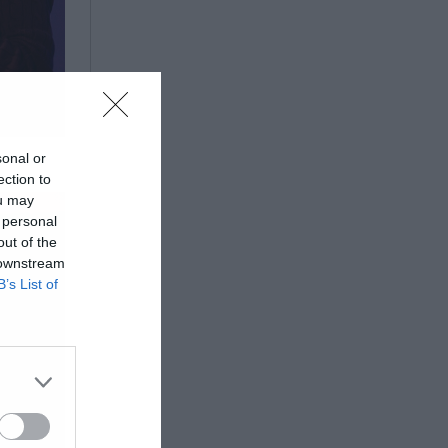
sonal or
ection to
ou may
 personal
out of the
 downstream
B’s List of