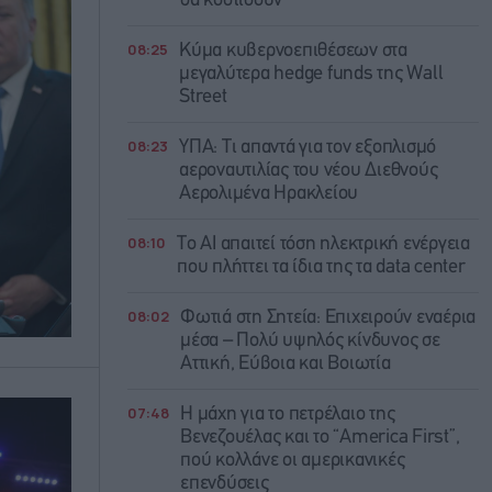
θα κοστίσουν
08:25
Κύμα κυβερνοεπιθέσεων στα
μεγαλύτερα hedge funds της Wall
Street
08:23
ΥΠΑ: Τι απαντά για τον εξοπλισμό
αεροναυτιλίας του νέου Διεθνούς
Αερολιμένα Ηρακλείου
08:10
Το AI απαιτεί τόση ηλεκτρική ενέργεια
που πλήττει τα ίδια της τα data center
08:02
Φωτιά στη Σητεία: Επιχειρούν εναέρια
μέσα – Πολύ υψηλός κίνδυνος σε
Αττική, Εύβοια και Βοιωτία
07:48
Η μάχη για το πετρέλαιο της
Βενεζουέλας και το “America First”,
πού κολλάνε οι αμερικανικές
επενδύσεις