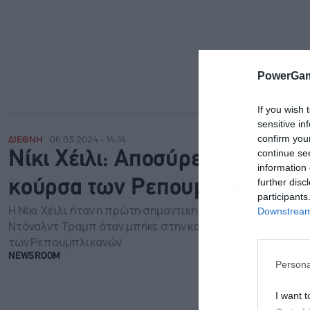
PowerGam
If you wish 
sensitive in
confirm you
ΔΙΕΘΝΗ
06.03.2024 - 14:14
continue se
Νίκι Χέιλι: Αποσύρεται από την
information 
further disc
κούρσα των Ρεπουμπλικανών
participants
Η Νίκι Χέιλι ήταν η πρώτη σημαντική αντίπαλος του
Downstream 
Ντόναλντ Τραμπ όταν μπήκε στην κούρσα για το χρίσμα
των Ρεπουμπλικανών
NEWSROOM
Persona
I want t